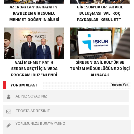
AZERBAYCAN’DA HAYATINI
GIRESUN’DA ORTAK AKIL
KAYBEDEN GIRESUNLU
BULUŞMASI: VALI KOÇ
MEHMET DOĞAN’IN AILESI
PAYDAŞLARI KABUL ETTI
ADALET ARIYOR
VALI MEHMET FATIH
GIRESUN’DA İL KÜLTÜR VE
SERDENGEÇTI İÇIN VEDA
TURIZM MÜDÜRLÜĞÜNE 20 İŞÇI
PROGRAMI DÜZENLENDI
ALINACAK
YORUM ALANI
Yorum Yok