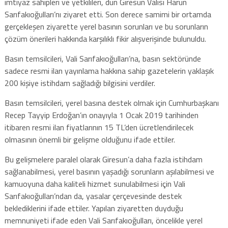
imtiyaz sahipleri ve yetkilileri, dün Giresun Valisi Harun
Sarıfakıoğulları’nı ziyaret etti. Son derece samimi bir ortamda
gerçekleşen ziyarette yerel basının sorunları ve bu sorunların
çözüm önerileri hakkında karşılıklı fikir alışverişinde bulunuldu.
Basın temsilcileri, Vali Sarıfakıoğulları’na, basın sektöründe
sadece resmi ilan yayınlama hakkına sahip gazetelerin yaklaşık
200 kişiye istihdam sağladığı bilgisini verdiler.
Basın temsilcileri, yerel basına destek olmak için Cumhurbaşkanı
Recep Tayyip Erdoğan’ın onayıyla 1 Ocak 2019 tarihinden
itibaren resmi ilan fiyatlarının 15 TL’den ücretlendirilecek
olmasının önemli bir gelişme olduğunu ifade ettiler.
Bu gelişmelere paralel olarak Giresun’a daha fazla istihdam
sağlanabilmesi, yerel basının yaşadığı sorunların aşılabilmesi ve
kamuoyuna daha kaliteli hizmet sunulabilmesi için Vali
Sarıfakıoğulları’ndan da, yasalar çerçevesinde destek
beklediklerini ifade ettiler. Yapılan ziyaretten duyduğu
memnuniyeti ifade eden Vali Sarıfakıoğulları, öncelikle yerel