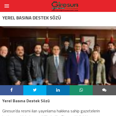
YEREL BASINA DESTEK SÖZÜ
Yerel Basına Destek Sözü
Giresun’da resmi ilan yayınlama hakkına sahip gazetelerin