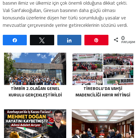
basının ilimiz ve ülkemiz için çok önemli olduğuna dikkat çekti.
Vali Sarıfakıoğulları, Giresun basınının daha güçlü olması
konusunda üzerlerine düşen her türlü sorumluluğu yasalar ve
mevzuatlar çerçevesinde yerine getireceklerinin sözünü verdi.
0
Paylaş
Tweetle
Paylaş
Pin
PAYLAŞIML
TİMBİR 2.OLAĞAN GENEL
TIREBOLU’DA VAHŞI
KURULU GERÇEKLEŞTIRILDI
MADENCILIĞI HAYIR MITINGI