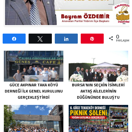
0
Paylaş
Tweetle
Paylaş
Pin
PAYLAŞIML
GÜCE AKPINAR TAKA KÖYÜ
BURSA’NIN SEÇKIN İSIMLERI
DERNEĞI İLK GENEL KURULUNU
AKTAŞ AILELERININ
GERÇEKLEŞTIRDI
DÜĞÜNÜNDE BULUŞTU