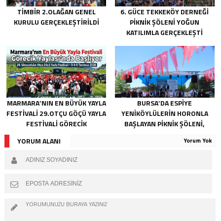
TİMBİR 2.OLAĞAN GENEL
6. GÜCE TEKKEKÖY DERNEĞI
KURULU GERÇEKLEŞTIRILDI
PIKNIK ŞÖLENI YOĞUN
KATILIMLA GERÇEKLEŞTI
MARMARA’NIN EN BÜYÜK YAYLA
BURSA’DA ESPIYE
FESTIVALI 29.OTÇU GÖÇÜ YAYLA
YENIKÖYLÜLERIN HORONLA
FESTIVALI GÖRECIK
BAŞLAYAN PIKNIK ŞÖLENI,
YAYLASI’NDA BAŞLIYOR
GELECEĞE ATILAN TEMELLERLE
YORUM ALANI
Yorum Yok
TAÇLANDI