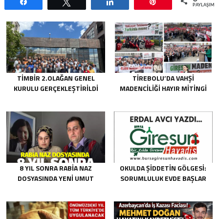
Paylaş
Tweetle
Paylaş
Pin
PAYLAŞIML
TİMBİR 2.OLAĞAN GENEL
TIREBOLU’DA VAHŞI
KURULU GERÇEKLEŞTIRILDI
MADENCILIĞI HAYIR MITINGI
8 YIL SONRA RABIA NAZ
OKULDA ŞIDDETIN GÖLGESI:
DOSYASINDA YENI UMUT
SORUMLULUK EVDE BAŞLAR