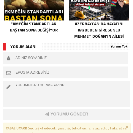
EKMEĞIN STANDARTLARI
AZERBAYCAN’DA HAYATINI
BAŞTAN SONA DEĞIŞIYOR
KAYBEDEN GIRESUNLU
MEHMET DOĞAN’IN AILESI
ADALET ARIYOR
YORUM ALANI
Yorum Yok
YORUMU GÖNDER
YASAL UYARI!
Suç teşkil edecek, yasadışı, tehditkar, rahatsız edici, hakaret ve