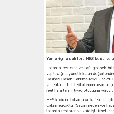
Giresunlu sürücü Orhang
Yeme-içme sektörü HES kodu ile aç
Lokanta, restoran ve kafe gibi sektörl
yapılacağına yönelik kararı değerlendi
Başkanı Hasan Çakırmelikoğlu, covd-1
yönelik destek tedbirlerinin avantaj i
reel kararlara ihtiyacı olduğuna vurgu y
HES kodu ile lokanta ve kafelerin açıl
Çakırmelikoğlu; “Salgın nedeniyle kapa
lokanta-restoran ve kafe işletmelerine 