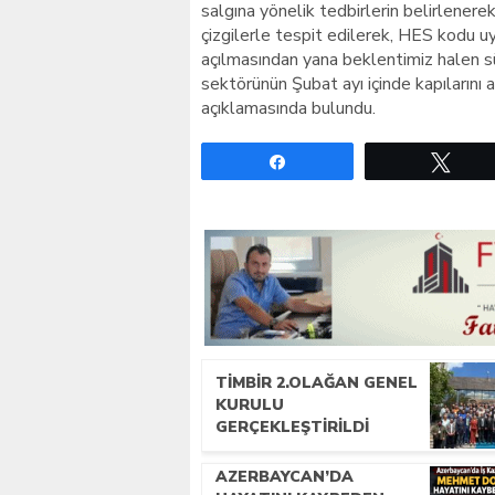
salgına yönelik tedbirlerin belirlenere
çizgilerle tespit edilerek, HES kodu u
açılmasından yana beklentimiz halen s
sektörünün Şubat ayı içinde kapılarını a
açıklamasında bulundu.
Paylaş
Twe
TİMBİR 2.OLAĞAN GENEL
KURULU
GERÇEKLEŞTIRILDI
AZERBAYCAN’DA