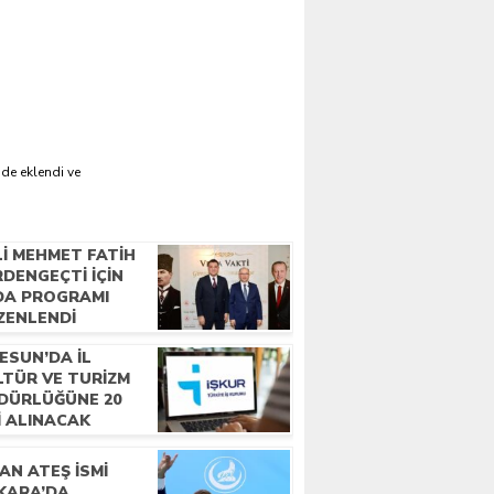
'de eklendi ve
LI MEHMET FATIH
DENGEÇTI İÇIN
DA PROGRAMI
ZENLENDI
ESUN’DA İL
LTÜR VE TURIZM
DÜRLÜĞÜNE 20
I ALINACAK
AN ATEŞ İSMI
KARA’DA