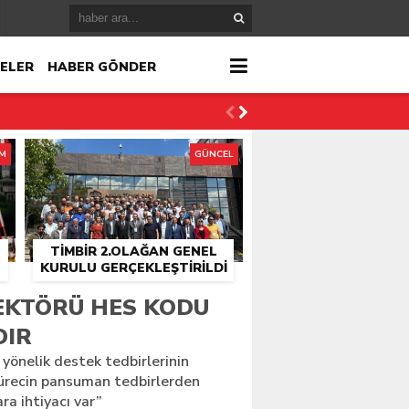
ELER
HABER GÖNDER
İM
GÜNCEL
TİMBİR 2.OLAĞAN GENEL
KURULU GERÇEKLEŞTIRILDI
r
EKTÖRÜ HES KODU
DIR
çlandı
önelik destek tedbirlerinin
sürecin pansuman tedbirlerden
ra ihtiyacı var”