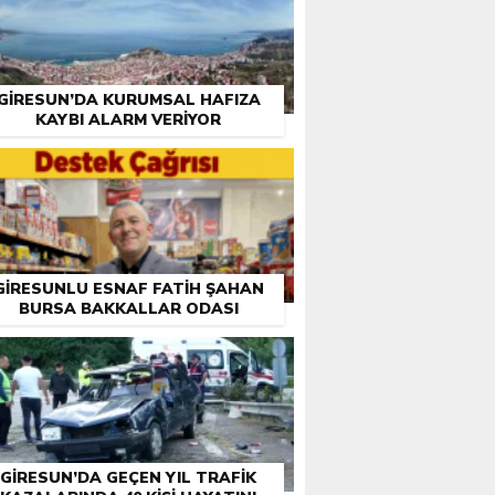
GIRESUN’DA KURUMSAL HAFIZA
KAYBI ALARM VERIYOR
GIRESUNLU ESNAF FATIH ŞAHAN
BURSA BAKKALLAR ODASI
EÇIMLERI ÖNCESI DESTEK İSTEDI
GIRESUN’DA GEÇEN YIL TRAFIK