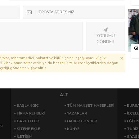
YORUMU
GÖNDER
G
itkar, rahatsız edici, hakaret ve küfür içeren, aşağılayıcı, küçük
lik haklarına zarar verici ya da benzeri niteliklerde içeriklerden doğan
çeriği gönderen kişiye aittir.
ALT
BAŞLANGIÇ
TÜM MANŞET HABERLERİ
BURSA
FİRMA REHBERİ
YAZARLAR
İLÇEL
GAZETELER
HABER GÖNDER
EĞİTİ
re
SİTENE EKLE
KÜNYE
TURİ
İLETİŞİM
SİYAS