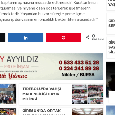
k kapılarını açmasına müsaade edilmesidir. Kurallar kesin
YA
ygulaması ve hijyene özen gösterilerek işletmelerin
ürmektedir. Yaşanılan bu zor süreçte yeme-içme
çması iş dünyasının en öncelikli beklentileri arasındadır.”
GI
SEF
0
etle
Paylaş
Pin
PAYLAŞIMLAR
GI
SA
SIL
TIREBOLU’DA VAHŞI
MADENCILIĞI HAYIR
MITINGI
GIRESUN’DA ORTAK