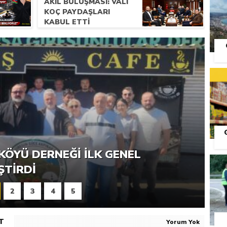
AKIL BULUŞMASI: VALI
KOÇ PAYDAŞLARI
KABUL ETTI
S
RNEĞI PIKNIK ŞÖLENI YOĞUN
KÖYÜ DERNEĞI İLK GENEL
ŞTI
ŞTIRDI
2
3
4
5
T
Yorum Yok