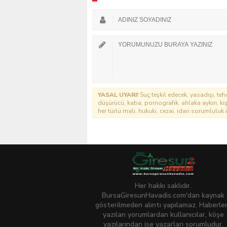
YASAL UYARI!
Suç teşkil edecek, yasadışı, tehd
düşürücü, kaba, pornografik, ahlaka aykırı, kişi
her türlü mali, hukuki, cezai, idari sorumluluk i
Her hakkı saklıdır.
BursaGiresunHavadis.com'dan kaynak
gösterilmeden alıntı yapılamaz. Haberle
yazılan yorumlardan kullanıcılar, köşe
yazılarından ise yazarları sorumludur.