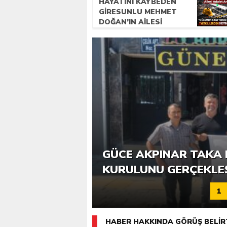
HAYATINI KAYBEDEN
GIRESUNLU MEHMET
DOĞAN’IN AILESI
ADALET ARIYOR
6. GÜCE TEKKEKÖY DE
GÜCE AKPINAR TAKA 
KATILIMLA GERÇEKLE
KURULUNU GERÇEKLE
1
HABER HAKKINDA GÖRÜŞ BELİR