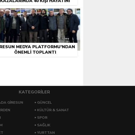
KAZALARINDA 40 KIŞI HAYATINI
KAYBETTI
IRESUN MEDYA PLATFORMU’NDAN
ÖNEMLI TOPLANTI
KATEGORİLER
DA GİRESUN
GÜNCEL
ERDEN
KÜLTÜR & SANAT
M
SPOR
ZM
SAĞLIK
ET
YURTTAN