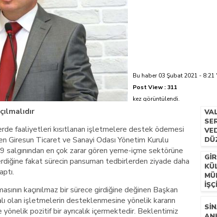
azi’de hayatını kaybetti
Bu haber 03 Şubat 2021 - 8:21 
Post View :
311
kez görüntülendi.
ılmalıdır
VA
SER
erde faaliyetleri kısıtlanan işletmelere destek ödemesi
VE
ren Giresun Ticaret ve Sanayi Odası Yönetim Kurulu
DÜ
9 salgınından en çok zarar gören yeme-içme sektörüne
GIR
çerdiğine fakat sürecin pansuman tedbirlerden ziyade daha
KÜ
aptı.
MÜ
İŞÇ
masının kaçınılmaz bir sürece girdiğine değinen Başkan
lı olan işletmelerin desteklenmesine yönelik kararın
SIN
yönelik pozitif bir ayrıcalık içermektedir. Beklentimiz
AN