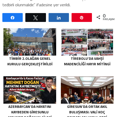
tedbirli olunmalıdır.” ifadesine yer verildi.
0
Paylaş
Tweetle
Paylaş
Pin
PAYLAŞIML
TİMBİR 2.OLAĞAN GENEL
TIREBOLU’DA VAHŞI
KURULU GERÇEKLEŞTIRILDI
MADENCILIĞI HAYIR MITINGI
AZERBAYCAN’DA HAYATINI
GIRESUN’DA ORTAK AKIL
KAYBEDEN GIRESUNLU
BULUŞMASI: VALI KOÇ