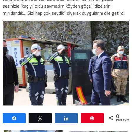
sesinizle ‘kaç yıl oldu saymadım köyden göçeli’ dizelerini
mırıldandık… Sizi hep çok sevdik” diyerek duygularını dile getirdi.
0
Paylaş
Tweetle
Paylaş
Pin
PAYLAŞIML