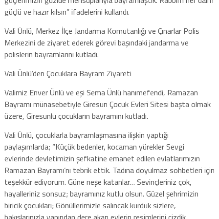
güçlü ve hazır kılsın” ifadelerini kullandı.
Vali Ünlü, Merkez İlçe Jandarma Komutanlığı ve Çınarlar Polis
Merkezini de ziyaret ederek görevi başındaki jandarma ve
polislerin bayramlarını kutladı.
Vali Ünlü’den Çocuklara Bayram Ziyareti
Valimiz Enver Ünlü ve eşi Sema Ünlü hanımefendi, Ramazan
Bayramı münasebetiyle Giresun Çocuk Evleri Sitesi başta olmak
üzere, Giresunlu çocukların bayramını kutladı.
Vali Ünlü, çocuklarla bayramlaşmasına ilişkin yaptığı
paylaşımlarda; “Küçük bedenler, kocaman yürekler Sevgi
evlerinde devletimizin şefkatine emanet edilen evlatlarımızın
Ramazan Bayramı’nı tebrik ettik. Tadına doyulmaz sohbetleri için
teşekkür ediyorum. Güne neşe katanlar… Sevinçleriniz çok,
hayalleriniz sonsuz; bayramınız kutlu olsun. Güzel şehrimizin
biricik çocukları; Gönüllerimizle salıncak kurduk sizlere,
bakışlarınızla yanından dere akan evlerin resimlerini çizdik,