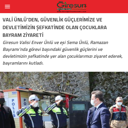
VALI ÜNLÜ’DEN, GÜVENLIK GÜÇLERIMIZE VE
DEVLETIMIZIN ŞEFKATINDE OLAN ÇOCUKLARA
BAYRAM ZIYARETI
Giresun Valisi Enver Ünlü ve eşi Sema Ünlü, Ramazan
Bayramı’nda görevi başındaki güvenlik güçlerini ve
devletimizin şefkatinde yer alan çocuklarımızı ziyaret ederek,
bayramlarını kutladı.