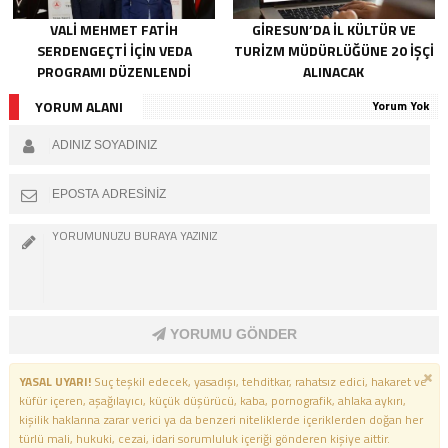
VALI MEHMET FATIH
GIRESUN’DA İL KÜLTÜR VE
SERDENGEÇTI İÇIN VEDA
TURIZM MÜDÜRLÜĞÜNE 20 İŞÇI
PROGRAMI DÜZENLENDI
ALINACAK
YORUM ALANI
Yorum Yok
YORUMU GÖNDER
YASAL UYARI!
Suç teşkil edecek, yasadışı, tehditkar, rahatsız edici, hakaret ve
küfür içeren, aşağılayıcı, küçük düşürücü, kaba, pornografik, ahlaka aykırı,
kişilik haklarına zarar verici ya da benzeri niteliklerde içeriklerden doğan her
türlü mali, hukuki, cezai, idari sorumluluk içeriği gönderen kişiye aittir.