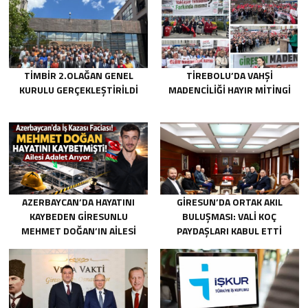
TİMBİR 2.OLAĞAN GENEL
TIREBOLU’DA VAHŞI
KURULU GERÇEKLEŞTIRILDI
MADENCILIĞI HAYIR MITINGI
AZERBAYCAN’DA HAYATINI
GIRESUN’DA ORTAK AKIL
KAYBEDEN GIRESUNLU
BULUŞMASI: VALI KOÇ
MEHMET DOĞAN’IN AILESI
PAYDAŞLARI KABUL ETTI
ADALET ARIYOR