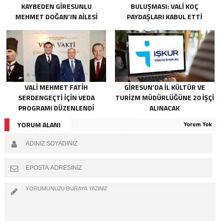
KAYBEDEN GIRESUNLU
BULUŞMASI: VALI KOÇ
MEHMET DOĞAN’IN AILESI
PAYDAŞLARI KABUL ETTI
ADALET ARIYOR
VALI MEHMET FATIH
GIRESUN’DA İL KÜLTÜR VE
SERDENGEÇTI İÇIN VEDA
TURIZM MÜDÜRLÜĞÜNE 20 İŞÇI
PROGRAMI DÜZENLENDI
ALINACAK
YORUM ALANI
Yorum Yok