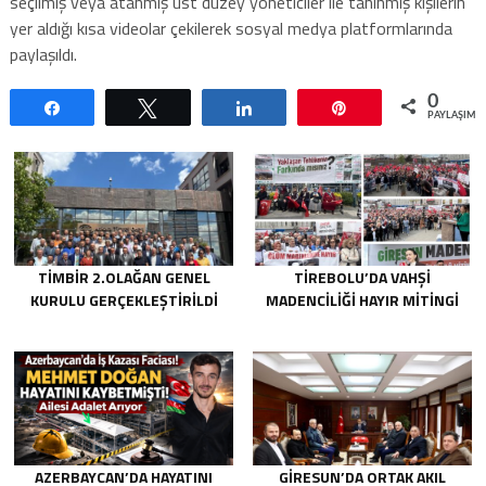
seçilmiş veya atanmış üst düzey yöneticiler ile tanınmış kişilerin
yer aldığı kısa videolar çekilerek sosyal medya platformlarında
paylaşıldı.
0
Paylaş
Tweetle
Paylaş
Pin
PAYLAŞIML
TİMBİR 2.OLAĞAN GENEL
TIREBOLU’DA VAHŞI
KURULU GERÇEKLEŞTIRILDI
MADENCILIĞI HAYIR MITINGI
AZERBAYCAN’DA HAYATINI
GIRESUN’DA ORTAK AKIL