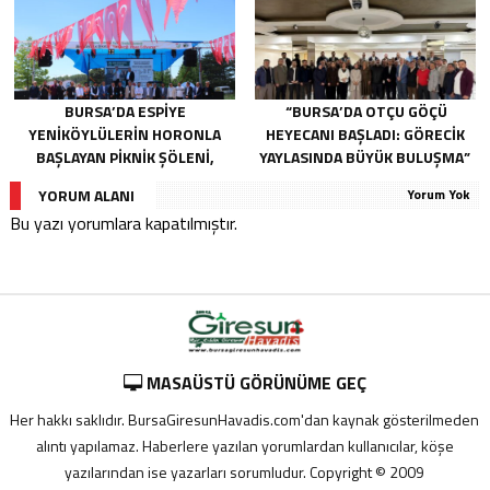
BURSA’DA ESPIYE
“BURSA’DA OTÇU GÖÇÜ
YENIKÖYLÜLERIN HORONLA
HEYECANI BAŞLADI: GÖRECIK
BAŞLAYAN PIKNIK ŞÖLENI,
YAYLASINDA BÜYÜK BULUŞMA”
GELECEĞE ATILAN TEMELLERLE
YORUM ALANI
Yorum Yok
TAÇLANDI
Bu yazı yorumlara kapatılmıştır.
MASAÜSTÜ GÖRÜNÜME GEÇ
Her hakkı saklıdır. BursaGiresunHavadis.com'dan kaynak gösterilmeden
alıntı yapılamaz. Haberlere yazılan yorumlardan kullanıcılar, köşe
yazılarından ise yazarları sorumludur. Copyright © 2009