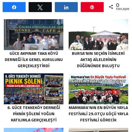
0
Paylaş
Tweetle
Paylaş
Pin
PAYLAŞIML
GÜCE AKPINAR TAKA KÖYÜ
BURSA’NIN SEÇKIN İSIMLERI
DERNEĞI İLK GENEL KURULUNU
AKTAŞ AILELERININ
GERÇEKLEŞTIRDI
DÜĞÜNÜNDE BULUŞTU
6. GÜCE TEKKEKÖY DERNEĞI
MARMARA’NIN EN BÜYÜK YAYLA
PIKNIK ŞÖLENI YOĞUN
FESTIVALI 29.OTÇU GÖÇÜ YAYLA
KATILIMLA GERÇEKLEŞTI
FESTIVALI GÖRECIK
YAYLASI’NDA BAŞLIYOR