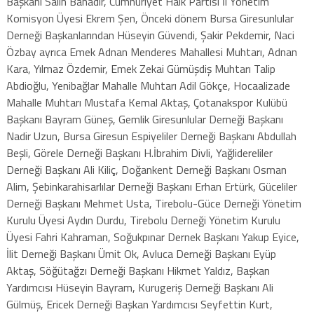
Başkanı Salih Bahadır, Cumhuriyet Halk Partisi İl Yönetim
Komisyon Üyesi Ekrem Şen, Önceki dönem Bursa Giresunlular
Derneği Başkanlarından Hüseyin Güvendi, Şakir Pekdemir, Naci
Özbay ayrıca Emek Adnan Menderes Mahallesi Muhtarı, Adnan
Kara, Yılmaz Özdemir, Emek Zekai Gümüşdiş Muhtarı Talip
Abdioğlu, Yenibağlar Mahalle Muhtarı Adil Gökçe, Hocaalizade
Mahalle Muhtarı Mustafa Kemal Aktaş, Çotanakspor Kulübü
Başkanı Bayram Güneş, Gemlik Giresunlular Derneği Başkanı
Nadir Uzun, Bursa Giresun Espiyeliler Derneği Başkanı Abdullah
Beşli, Görele Derneği Başkanı H.İbrahim Divli, Yağlidereliler
Derneği Başkanı Ali Kiliç, Doğankent Derneği Başkanı Osman
Alim, Şebinkarahisarlılar Derneği Başkanı Erhan Ertürk, Güceliler
Derneği Başkanı Mehmet Usta, Tirebolu-Güce Derneği Yönetim
Kurulu Üyesi Aydın Durdu, Tirebolu Derneği Yönetim Kurulu
Üyesi Fahri Kahraman, Soğukpınar Dernek Başkanı Yakup Eyice,
İlit Derneği Başkanı Ümit Ok, Avluca Derneği Başkanı Eyüp
Aktaş, Söğütağzı Derneği Başkanı Hikmet Yaldız, Başkan
Yardımcısı Hüseyin Bayram, Kurugeriş Derneği Başkanı Ali
Gülmüş, Ericek Derneği Başkan Yardımcısı Seyfettin Kurt,