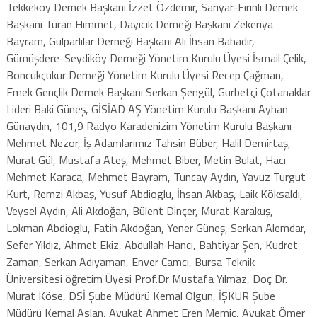
Tekkeköy Dernek Başkanı İzzet Özdemir, Sarıyar-Fırınlı Dernek
Başkanı Turan Himmet, Dayıcık Derneği Başkanı Zekeriya
Bayram, Gulparlılar Derneği Başkanı Ali İhsan Bahadır,
Gümüşdere-Seydiköy Derneği Yönetim Kurulu Üyesi İsmail Çelik,
Boncukçukur Derneği Yönetim Kurulu Üyesi Recep Çağman,
Emek Gençlik Dernek Başkanı Serkan Şengül, Gurbetçi Çotanaklar
Lideri Baki Güneş, GİSİAD AŞ Yönetim Kurulu Başkanı Ayhan
Günaydın, 101,9 Radyo Karadenizim Yönetim Kurulu Başkanı
Mehmet Nezor, İş Adamlarımız Tahsin Büber, Halil Demirtaş,
Murat Gül, Mustafa Ateş, Mehmet Biber, Metin Bulat, Hacı
Mehmet Karaca, Mehmet Bayram, Tuncay Aydın, Yavuz Turgut
Kurt, Remzi Akbaş, Yusuf Abdioglu, İhsan Akbaş, Laik Köksaldı,
Veysel Aydın, Ali Akdoğan, Bülent Dinçer, Murat Karakuş,
Lokman Abdioglu, Fatih Akdoğan, Yener Güneş, Serkan Alemdar,
Sefer Yıldız, Ahmet Ekiz, Abdullah Hancı, Bahtiyar Şen, Kudret
Zaman, Serkan Adıyaman, Enver Camcı, Bursa Teknik
Üniversitesi öğretim Üyesi Prof.Dr Mustafa Yılmaz, Doç Dr.
Murat Köse, DSİ Şube Müdürü Kemal Olgun, İŞKUR Şube
Müdürü Kemal Aslan, Avukat Ahmet Eren Memiç, Avukat Ömer