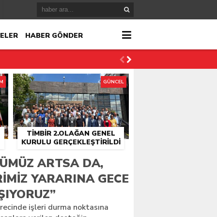
ELER
HABER GÖNDER
İM
GÜNCEL
TİMBİR 2.OLAĞAN GENEL
KURULU GERÇEKLEŞTIRILDI
r
KÜMÜZ ARTSA DA,
IMIZ YARARINA GECE
çlandı
ŞIYORUZ”
ecinde işleri durma noktasına