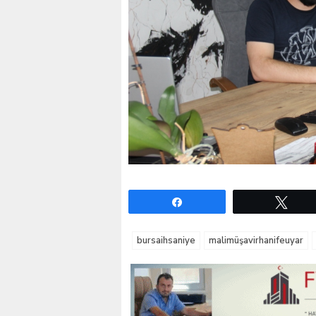
Paylaş
Twe
bursaihsaniye
malimüşavirhanifeuyar