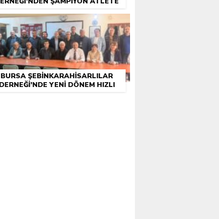
ERNEĞI’NDEN ŞAMPIYON ATLETE
DESTEK
BURSA ŞEBINKARAHISARLILAR
DERNEĞI’NDE YENI DÖNEM HIZLI
BAŞLADI