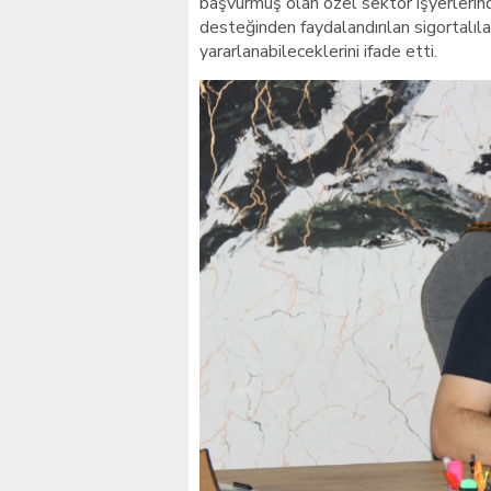
başvurmuş olan özel sektör işyerlerin
desteğinden faydalandırılan sigortalıl
yararlanabileceklerini ifade etti.