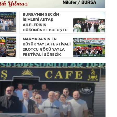
BURSA’NIN SEÇKIN
İSIMLERI AKTAŞ
AILELERININ
DÜĞÜNÜNDE BULUŞTU
MARMARA’NIN EN
BÜYÜK YAYLA FESTIVALI
29.OTÇU GÖÇÜ YAYLA
FESTIVALI GÖRECIK
YAYLASI’NDA BAŞLIYOR