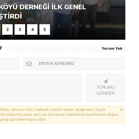
RNEĞI PIKNIK ŞÖLENI YOĞUN
KÖYÜ DERNEĞI İLK GENEL
ŞTI
ŞTIRDI
2
3
4
5
T
Yorum Yok
YORUMU
GÖNDER
itkar, rahatsız edici, hakaret ve küfür içeren, aşağılayıcı, küçük
lik haklarına zarar verici ya da benzeri niteliklerde içeriklerden doğan
çeriği gönderen kişiye aittir.