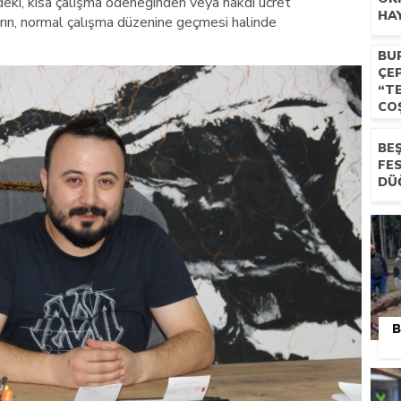
deki, kısa çalışma ödeneğinden veya nakdi ücret
HA
arın, normal çalışma düzenine geçmesi halinde
BU
ÇE
“T
CO
BEŞ
FE
DÜ
B