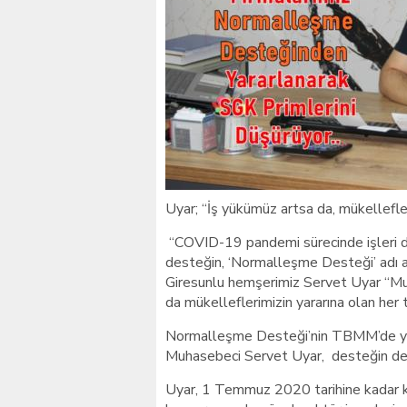
Giresunlu sürücü Orhang
Uyar; “İş yükümüz artsa da, mükellefle
“COVID-19 pandemi sürecinde işleri du
desteğin, ‘Normalleşme Desteği’ adı 
Giresunlu hemşerimiz Servet Uyar “M
da mükelleflerimizin yararına olan her 
Normalleşme Desteği’nin TBMM’de yasa
Muhasebeci Servet Uyar, desteğin deta
Uyar, 1 Temmuz 2020 tarihine kadar k