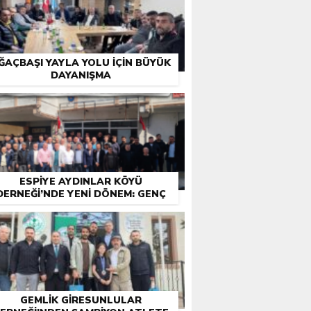
ĞAÇBAŞI YAYLA YOLU İÇIN BÜYÜK
DAYANIŞMA
ESPIYE AYDINLAR KÖYÜ
DERNEĞI’NDE YENI DÖNEM: GENÇ
YÖNETIM GÖREVE BAŞLADI
GEMLIK GIRESUNLULAR