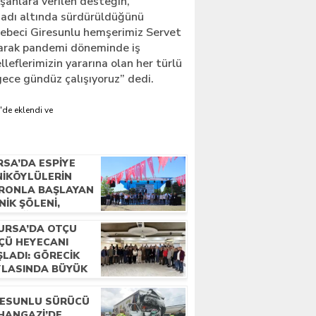
ışanlara verilen desteğin,
adı altında sürdürüldüğünü
ebeci Giresunlu hemşerimiz Servet
larak pandemi döneminde iş
eflerimizin yararına olan her türlü
gece gündüz çalışıyoruz” dedi.
'de eklendi ve
RSA’DA ESPIYE
NIKÖYLÜLERIN
RONLA BAŞLAYAN
NIK ŞÖLENI,
LECEĞE ATILAN
URSA’DA OTÇU
MELLERLE
ÇÜ HEYECANI
ÇLANDI
ŞLADI: GÖRECIK
YLASINDA BÜYÜK
LUŞMA”
RESUNLU SÜRÜCÜ
HANGAZI’DE