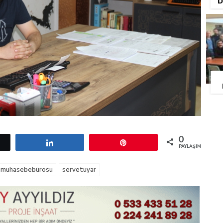
D
0
etle
Paylaş
Pin
PAYLAŞIMLAR
muhasebebürosu
servetuyar