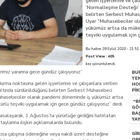
gelen işyerlerine ve çal
‘Normalleşme Desteği’ 
azi’de hayatını kaybetti
belirten Serbest Muhas
Uyar “Muhasebeciler o
yükümüz artsa da mükell
teşviki uygulamak için 
Bu haber 28 Eylül 2020 - 21:51 
Post View :
405
kez görüntülendi.
rimiz yararına gece gündüz çalışıyoruz”
BU
YE
rma noktasına gelen işyerlerine ve çalışanlara verilen
HO
altında sürdürüldüğünü belirten Serbest Muhasebeci
PIK
GE
uhasebeciler olarak pandemi döneminde iş yükümüz artsa
“B
TE
türlü teşviki uygulamak için gece gündüz çalışıyoruz” dedi.
GÖ
TA
BA
laşarak, 1 Ağustos’ta yürürlüğe girdiğini hatırlatan
YA
ylarına ilişkin açıklamalarda bulundu.
BU
ısa çalışma ödeneğine veya nakdi ücret desteğine
GI
OR