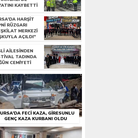
YATINI KAYBETTI
RSA’DA HARŞIT
PNI RÜZGARI
EŞKILAT MERKEZI
ŞKUYLA AÇILDI”
LI AILESINDEN
STIVAL TADINDA
ĞÜN CEMIYETI
URSA’DA FECI KAZA, GIRESUNLU
GENÇ KAZA KURBANI OLDU