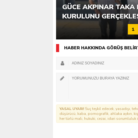
6. GÜCE TEKKEKÖY DE
GÜCE AKPINAR TAKA 
KATILIMLA GERÇEKLE
KURULUNU GERÇEKLE
1
HABER HAKKINDA GÖRÜŞ BELİR
YASAL UYARI!
Suç teşkil edecek, yasadışı, tehd
düşürücü, kaba, pornografik, ahlaka aykırı, kişi
her türlü mali, hukuki, cezai, idari sorumluluk i