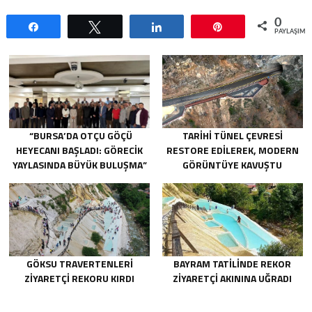
0
Paylaş
Tweetle
Paylaş
Pin
PAYLAŞIML
“BURSA’DA OTÇU GÖÇÜ
TARIHI TÜNEL ÇEVRESI
HEYECANI BAŞLADI: GÖRECIK
RESTORE EDILEREK, MODERN
YAYLASINDA BÜYÜK BULUŞMA”
GÖRÜNTÜYE KAVUŞTU
GÖKSU TRAVERTENLERI
BAYRAM TATILINDE REKOR
ZIYARETÇI REKORU KIRDI
ZIYARETÇI AKININA UĞRADI