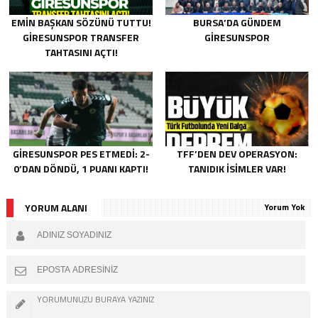
EMIN BAŞKAN SÖZÜNÜ TUTTU!
BURSA’DA GÜNDEM
GIRESUNSPOR TRANSFER
GIRESUNSPOR
TAHTASINI AÇTI!
GIRESUNSPOR PES ETMEDI: 2-
TFF’DEN DEV OPERASYON:
0’DAN DÖNDÜ, 1 PUANI KAPTI!
TANIDIK İSIMLER VAR!
YORUM ALANI
Yorum Yok