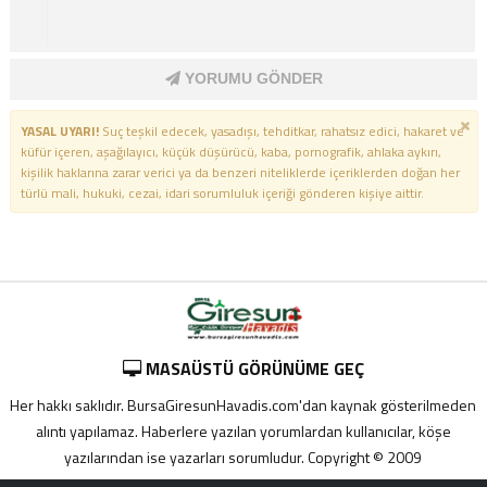
YORUMU GÖNDER
YASAL UYARI!
Suç teşkil edecek, yasadışı, tehditkar, rahatsız edici, hakaret ve
küfür içeren, aşağılayıcı, küçük düşürücü, kaba, pornografik, ahlaka aykırı,
kişilik haklarına zarar verici ya da benzeri niteliklerde içeriklerden doğan her
türlü mali, hukuki, cezai, idari sorumluluk içeriği gönderen kişiye aittir.
MASAÜSTÜ GÖRÜNÜME GEÇ
Her hakkı saklıdır. BursaGiresunHavadis.com'dan kaynak gösterilmeden
alıntı yapılamaz. Haberlere yazılan yorumlardan kullanıcılar, köşe
yazılarından ise yazarları sorumludur. Copyright © 2009