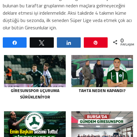
bulunan bu taraftar gruplarının neden maçlara gelmeyeceğini
deklare etmesi iyi irdelenmelidir. Aksi takdirde 4 takımın küme
düştüğü bu sezonda, ilk seneden Süper Lige veda etmek çok acı
olur bütün Giresunlular için.
0
Paylaş
Tweetle
Paylaş
Pin
PAYLAŞIML
GIRESUNSPOR UÇURUMA
TAHTA NEDEN KAPANDI?
SÜRÜKLENIYOR