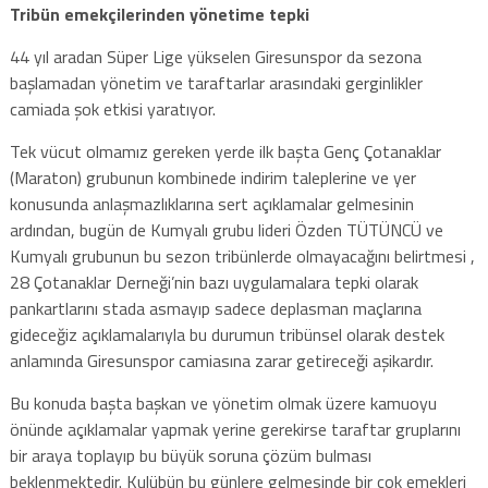
Tribün emekçilerinden yönetime tepki
44 yıl aradan Süper Lige yükselen Giresunspor da sezona
başlamadan yönetim ve taraftarlar arasındaki gerginlikler
camiada şok etkisi yaratıyor.
Tek vücut olmamız gereken yerde ilk başta Genç Çotanaklar
(Maraton) grubunun kombinede indirim taleplerine ve yer
konusunda anlaşmazlıklarına sert açıklamalar gelmesinin
ardından, bugün de Kumyalı grubu lideri Özden TÜTÜNCÜ ve
Kumyalı grubunun bu sezon tribünlerde olmayacağını belirtmesi ,
28 Çotanaklar Derneği’nin bazı uygulamalara tepki olarak
pankartlarını stada asmayıp sadece deplasman maçlarına
gideceğiz açıklamalarıyla bu durumun tribünsel olarak destek
anlamında Giresunspor camiasına zarar getireceği aşikardır.
Bu konuda başta başkan ve yönetim olmak üzere kamuoyu
önünde açıklamalar yapmak yerine gerekirse taraftar gruplarını
bir araya toplayıp bu büyük soruna çözüm bulması
beklenmektedir. Kulübün bu günlere gelmesinde bir çok emekleri