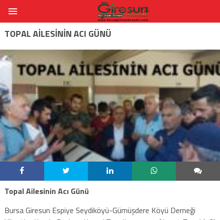
TOPAL AILESININ ACI GÜNÜ
Topal Ailesinin Acı Günü
Bursa Giresun Espiye Seydiköyü-Gümüşdere Köyü Derneği