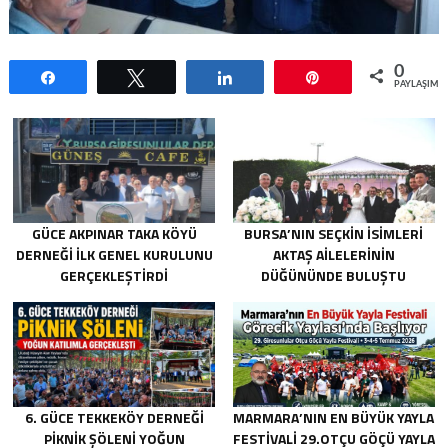
0
Paylaş
Tweetle
Paylaş
Pin
PAYLAŞIML
GÜCE AKPINAR TAKA KÖYÜ
BURSA’NIN SEÇKIN İSIMLERI
DERNEĞI İLK GENEL KURULUNU
AKTAŞ AILELERININ
GERÇEKLEŞTIRDI
DÜĞÜNÜNDE BULUŞTU
6. GÜCE TEKKEKÖY DERNEĞI
MARMARA’NIN EN BÜYÜK YAYLA
PIKNIK ŞÖLENI YOĞUN
FESTIVALI 29.OTÇU GÖÇÜ YAYLA