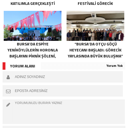
KATILIMLA GERÇEKLEŞTI
FESTIVALI GÖRECIK
YAYLASI’NDA BAŞLIYOR
BURSA’DA ESPIYE
“BURSA’DA OTÇU GÖÇÜ
YENIKÖYLÜLERIN HORONLA
HEYECANI BAŞLADI: GÖRECIK
BAŞLAYAN PIKNIK ŞÖLENI,
YAYLASINDA BÜYÜK BULUŞMA”
GELECEĞE ATILAN TEMELLERLE
YORUM ALANI
Yorum Yok
TAÇLANDI