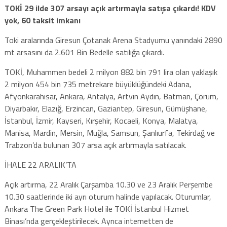
TOKİ 29 ilde 307 arsayı açık artırmayla satışa çıkardı! KDV
yok, 60 taksit imkanı
Toki aralarında Giresun Çotanak Arena Stadyumu yanındaki 2890
mt arsasını da 2.601 Bin Bedelle satılığa çıkardı.
TOKİ, Muhammen bedeli 2 milyon 882 bin 791 lira olan yaklaşık
2 milyon 454 bin 735 metrekare büyüklüğündeki Adana,
Afyonkarahisar, Ankara, Antalya, Artvin Aydın, Batman, Çorum,
Diyarbakır, Elazığ, Erzincan, Gaziantep, Giresun, Gümüşhane,
İstanbul, İzmir, Kayseri, Kırşehir, Kocaeli, Konya, Malatya,
Manisa, Mardin, Mersin, Muğla, Samsun, Şanlıurfa, Tekirdağ ve
Trabzon’da bulunan 307 arsa açık artırmayla satılacak.
İHALE 22 ARALIK’TA
Açık artırma, 22 Aralık Çarşamba 10.30 ve 23 Aralık Perşembe
10.30 saatlerinde iki ayrı oturum halinde yapılacak. Oturumlar,
Ankara The Green Park Hotel ile TOKİ İstanbul Hizmet
Binası’nda gerçekleştirilecek. Ayrıca internetten de