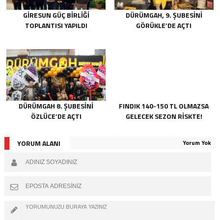
GIRESUN GÜÇ BIRLIĞI
DÜRÜMGAH, 9. ŞUBESINI
TOPLANTISI YAPILDI
GÖRÜKLE’DE AÇTI
DÜRÜMGAH 8. ŞUBESINI
FINDIK 140-150 TL OLMAZSA
ÖZLÜCE’DE AÇTI
GELECEK SEZON RISKTE!
YORUM ALANI
Yorum Yok