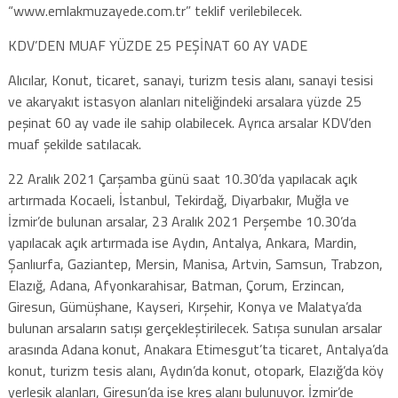
“www.emlakmuzayede.com.tr” teklif verilebilecek.
KDV’DEN MUAF YÜZDE 25 PEŞİNAT 60 AY VADE
Alıcılar, Konut, ticaret, sanayi, turizm tesis alanı, sanayi tesisi
ve akaryakıt istasyon alanları niteliğindeki arsalara yüzde 25
peşinat 60 ay vade ile sahip olabilecek. Ayrıca arsalar KDV’den
muaf şekilde satılacak.
22 Aralık 2021 Çarşamba günü saat 10.30’da yapılacak açık
artırmada Kocaeli, İstanbul, Tekirdağ, Diyarbakır, Muğla ve
İzmir’de bulunan arsalar, 23 Aralık 2021 Perşembe 10.30’da
yapılacak açık artırmada ise Aydın, Antalya, Ankara, Mardin,
Şanlıurfa, Gaziantep, Mersin, Manisa, Artvin, Samsun, Trabzon,
Elazığ, Adana, Afyonkarahisar, Batman, Çorum, Erzincan,
Giresun, Gümüşhane, Kayseri, Kırşehir, Konya ve Malatya’da
bulunan arsaların satışı gerçekleştirilecek. Satışa sunulan arsalar
arasında Adana konut, Anakara Etimesgut’ta ticaret, Antalya’da
konut, turizm tesis alanı, Aydın’da konut, otopark, Elazığ’da köy
yerleşik alanları, Giresun’da ise kreş alanı bulunuyor. İzmir’de