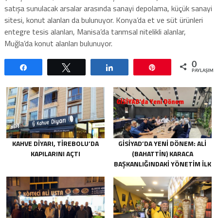
satışa sunulacak arsalar arasında sanayi depolama, küçük sanayi
sitesi, konut alanları da bulunuyor. Konya’da et ve süt ürünleri
entegre tesis alanları, Manisa’da tarımsal nitelikli alanlar,
Muğla’da konut alanları bulunuyor.
0
Paylaş
Tweetle
Paylaş
Pin
PAYLAŞIML
KAHVE DIYARI, TIREBOLU’DA
GİSİYAD’DA YENI DÖNEM: ALI
KAPILARINI AÇTI
(BAHATTIN) KARACA
BAŞKANLIĞINDAKI YÖNETIM İLK
TOPLANTISINI GERÇEKLEŞTIRDI