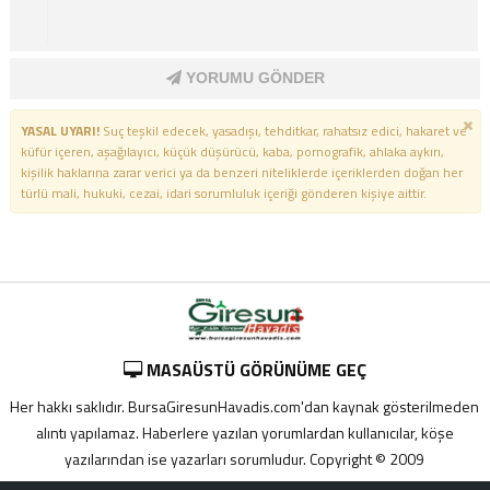
YORUMU GÖNDER
YASAL UYARI!
Suç teşkil edecek, yasadışı, tehditkar, rahatsız edici, hakaret ve
küfür içeren, aşağılayıcı, küçük düşürücü, kaba, pornografik, ahlaka aykırı,
kişilik haklarına zarar verici ya da benzeri niteliklerde içeriklerden doğan her
türlü mali, hukuki, cezai, idari sorumluluk içeriği gönderen kişiye aittir.
MASAÜSTÜ GÖRÜNÜME GEÇ
Her hakkı saklıdır. BursaGiresunHavadis.com'dan kaynak gösterilmeden
alıntı yapılamaz. Haberlere yazılan yorumlardan kullanıcılar, köşe
yazılarından ise yazarları sorumludur. Copyright © 2009