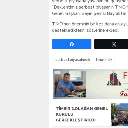
serbest piyasada yaşanan bu gelişmenin
“Beklentimiz serbest piyasanın TMO’n
Genel Başkanı Sayın Şemsi Bayraktar ve
TMO’nun öneminin bir kez daha anlaşıl
desteklediklerini sözlerine ekledi.
Paylaş
Twe
serbestpiyasafındık
tmofındık
TİMBİR 2.OLAĞAN GENEL
KURULU
GERÇEKLEŞTIRILDI