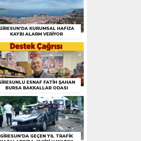
GIRESUN’DA KURUMSAL HAFIZA
KAYBI ALARM VERIYOR
GIRESUNLU ESNAF FATIH ŞAHAN
BURSA BAKKALLAR ODASI
EÇIMLERI ÖNCESI DESTEK İSTEDI
GIRESUN’DA GEÇEN YIL TRAFIK