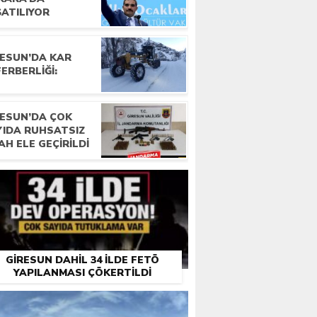
ŞATILIYOR
RESUN’DA KAR
ERBERLIĞI:
RESUN’DA ÇOK
YIDA RUHSATSIZ
AH ELE GEÇIRILDI
GIRESUN DAHIL 34 ILDE FETÖ
YAPILANMASI ÇÖKERTILDI