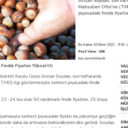
Arslan Soydan, son haft
Mahsulleri Ofisi’ne (TM
azi’de hayatını kaybetti
piyasadaki fındık fiyatla
Bu haber 20 Ekim 2021 - 9:01 'd
Post View :
398
kez görüntülendi.
Fındık Fiyatını Yükseltti
VA
SER
 Yönetim Kurulu Üyesi Arslan Soydan, son haftalarda
VE
e (TMO) ilgi göstermesiyle serbest piyasadaki fındık
DÜ
GIR
KÜ
3 -24 lira olan 50 randımanlı fındık fiyatının, 25 liraya
MÜ
İŞÇ
şlamasıyla serbest piyasadaki fiyatın da yükselişe geçtiğini
nlerde daha da artmasını beklediklerini dile getirdi. Soydan,
SIN
AN