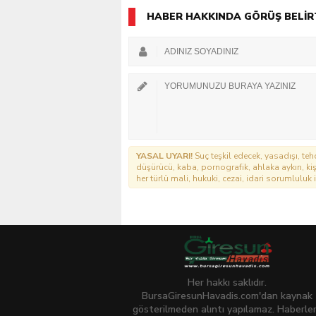
HABER HAKKINDA GÖRÜŞ BELİR
YASAL UYARI!
Suç teşkil edecek, yasadışı, tehd
düşürücü, kaba, pornografik, ahlaka aykırı, kişi
her türlü mali, hukuki, cezai, idari sorumluluk i
Her hakkı saklıdır.
BursaGiresunHavadis.com'dan kaynak
gösterilmeden alıntı yapılamaz. Haberle