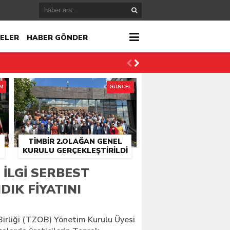
ELER
HABER GÖNDER
İM
GÜNCEL
TİMBİR 2.OLAĞAN GENEL
KURULU GERÇEKLEŞTIRILDI
r
ILGI SERBEST
DIK FIYATINI
çlandı
Birliği (TZOB) Yönetim Kurulu Üyesi