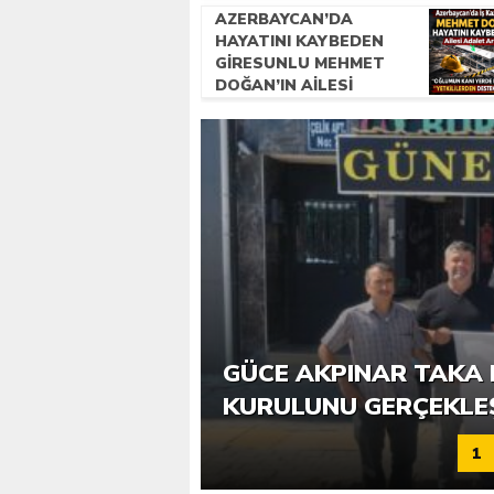
AZERBAYCAN’DA
HAYATINI KAYBEDEN
GIRESUNLU MEHMET
DOĞAN’IN AILESI
ADALET ARIYOR
6. GÜCE TEKKEKÖY DE
GÜCE AKPINAR TAKA 
KATILIMLA GERÇEKLE
KURULUNU GERÇEKLE
1