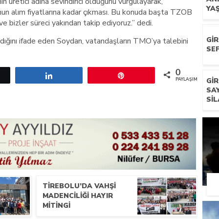
 üretici adına sevindirici olduğunu vurgulayarak,
YA
un alım fiyatlarına kadar çıkması. Bu konuda başta TZOB
 bizler süreci yakından takip ediyoruz.” dedi.
GI
dığını ifade eden Soydan, vatandaşların TMO’ya talebini
SEF
0
etle
Paylaş
Pin
PAYLAŞIMLAR
GI
SA
SIL
TIREBOLU’DA VAHŞI
MADENCILIĞI HAYIR
MITINGI