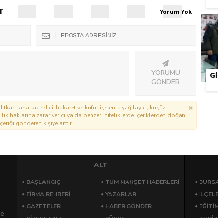
T
Yorum Yok
YORUMU
G
GÖNDER
itkar, rahatsız edici, hakaret ve küfür içeren, aşağılayıcı, küçük
lik haklarına zarar verici ya da benzeri niteliklerde içeriklerden doğan
çeriği gönderen kişiye aittir.
ALT
BAŞLANGIÇ
TÜM MANŞET HABERLERİ
BURSA
FİRMA REHBERİ
YAZARLAR
İLÇEL
GAZETELER
HABER GÖNDER
EĞİTİ
re