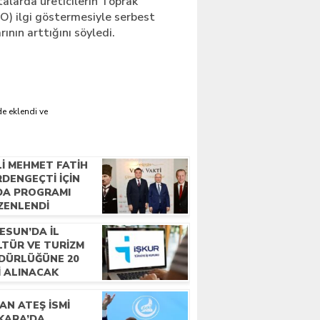
alarda üreticilerin Toprak
O) ilgi göstermesiyle serbest
rının arttığını söyledi.
e eklendi ve
LI MEHMET FATIH
DENGEÇTI İÇIN
DA PROGRAMI
ZENLENDI
ESUN’DA İL
LTÜR VE TURIZM
DÜRLÜĞÜNE 20
I ALINACAK
AN ATEŞ İSMI
KARA’DA