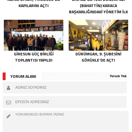
KAPILARINI AÇTI
(BAHATTIN) KARACA
BAŞKANLIĞINDAKI YÖNETIM İLK
TOPLANTISINI GERÇEKLEŞTIRDI
GIRESUN GÜÇ BIRLIĞI
DÜRÜMGAH, 9. ŞUBESINI
TOPLANTISI YAPILDI
GÖRÜKLE’DE AÇTI
YORUM ALANI
Yorum Yok