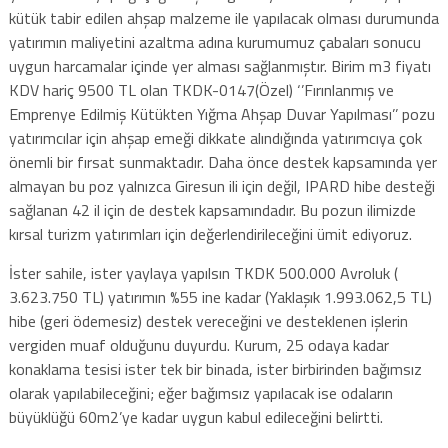
kütük tabir edilen ahşap malzeme ile yapılacak olması durumunda
yatırımın maliyetini azaltma adına kurumumuz çabaları sonucu
uygun harcamalar içinde yer alması sağlanmıştır. Birim m3 fiyatı
KDV hariç 9500 TL olan TKDK-0147(Özel) ‘’Fırınlanmış ve
Emprenye Edilmiş Kütükten Yığma Ahşap Duvar Yapılması’’ pozu
yatırımcılar için ahşap emeği dikkate alındığında yatırımcıya çok
önemli bir fırsat sunmaktadır. Daha önce destek kapsamında yer
almayan bu poz yalnızca Giresun ili için değil, IPARD hibe desteği
sağlanan 42 il için de destek kapsamındadır. Bu pozun ilimizde
kırsal turizm yatırımları için değerlendirileceğini ümit ediyoruz.
İster sahile, ister yaylaya yapılsın TKDK 500.000 Avroluk (
3.623.750 TL) yatırımın %55 ine kadar (Yaklaşık 1.993.062,5 TL)
hibe (geri ödemesiz) destek vereceğini ve desteklenen işlerin
vergiden muaf olduğunu duyurdu. Kurum, 25 odaya kadar
konaklama tesisi ister tek bir binada, ister birbirinden bağımsız
olarak yapılabileceğini; eğer bağımsız yapılacak ise odaların
büyüklüğü 60m2’ye kadar uygun kabul edileceğini belirtti.