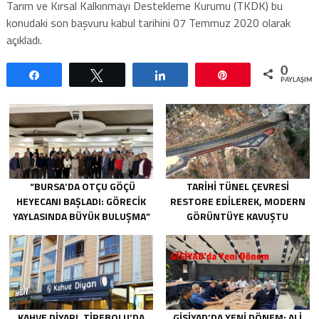
Tarım ve Kırsal Kalkınmayı Destekleme Kurumu (TKDK) bu
konudaki son başvuru kabul tarihini 07 Temmuz 2020 olarak
açıkladı.
0
Paylaş
Tweetle
Paylaş
Pin
PAYLAŞIML
“BURSA’DA OTÇU GÖÇÜ
TARIHI TÜNEL ÇEVRESI
HEYECANI BAŞLADI: GÖRECIK
RESTORE EDILEREK, MODERN
YAYLASINDA BÜYÜK BULUŞMA”
GÖRÜNTÜYE KAVUŞTU
KAHVE DIYARI, TIREBOLU’DA
GİSİYAD’DA YENI DÖNEM: ALI