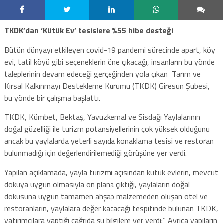
TKDK’dan ‘Kütük Ev’ tesislere %55 hibe desteği
Bütün dünyayı etkileyen covid-19 pandemi sürecinde apart, köy
evi, tatil köyü gibi seçeneklerin öne çıkacağı, insanların bu yönde
taleplerinin devam edeceği gerçeğinden yola çıkan Tarım ve
Kırsal Kalkınmayı Destekleme Kurumu (TKDK) Giresun Şubesi,
bu yönde bir çalışma başlattı.
TKDK, Kümbet, Bektaş, Yavuzkemal ve Sisdağı Yaylalarının
doğal güzelliği ile turizm potansiyellerinin çok yüksek olduğunu
ancak bu yaylalarda yeterli sayıda konaklama tesisi ve restoran
bulunmadığı için değerlendirilemediği görüşüne yer verdi.
Yapılan açıklamada, yayla turizmi açısından kütük evlerin, mevcut
dokuya uygun olmasıyla ön plana çıktığı, yaylaların doğal
dokusuna uygun tamamen ahşap malzemeden oluşan otel ve
restoranların, yaylalara değer katacağı tespitinde bulunan TKDK,
yatırımcılara yaptığı çağrıda şu bilgilere yer verdi:” Ayrıca yapıların