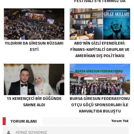
FESTIVALI 5-6 TEMMUZ’DA
GERÇEKLEŞECEK!
YILDIRIM DA GIRESUN RÜZGARI
ABD’NIN GIZLI EFENDILERI:
ESTI
FINANS-KAPITALCI GRUPLAR VE
AMERIKAN DIŞ POLITIKASI
15 KEMENÇECI BIR DÜĞÜNDE
BURSA GIRESUN FEDERASYONU
SAHNE ALDI
OTÇU GÖÇÜ SPONSORLARI İLE
KAHVALTIDA BULUŞTU
YORUM ALANI
Yorum Yok