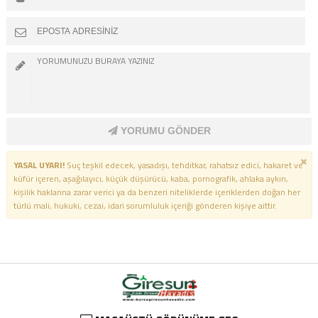
YORUMU GÖNDER
YASAL UYARI!
Suç teşkil edecek, yasadışı, tehditkar, rahatsız edici, hakaret ve
küfür içeren, aşağılayıcı, küçük düşürücü, kaba, pornografik, ahlaka aykırı,
kişilik haklarına zarar verici ya da benzeri niteliklerde içeriklerden doğan her
türlü mali, hukuki, cezai, idari sorumluluk içeriği gönderen kişiye aittir.