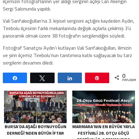
ilçemizin fotoğraflarının yer aldığı serginin açılışı Can Akengin
Sergi Salonunda yapıldı.
Vali Sarıfakıoğulları’na 3. kişisel sergisini açtığını kaydeden Aydın,
Tirebolu ilçesinin farklı mekanlarında değişik açılarla çekilmiş 3’ü
panoramik olmak üzere 38 fotoğrafın sergilendiğini söyledi.
Fotoğraf Sanatçısı Aydın’ı kutlayan Vali Sarıfakıoğulları, ilimizin
ve şirin ilçemiz Tirebolu’nun tanıtımına katkı sağlayacak bu tarz
sergilerin devamını diledi.
0
Paylaş
Tweetle
Paylaş
Pin
PAYLAŞIML
BURSA’DA AŞAĞI BOYNUYOĞUN
MARMARA’NIN EN BÜYÜK YAYLA
DERNEĞI’NDEN BÜYÜK İFTAR
FESTIVALI 28. OTÇU GÖÇÜ