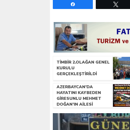
Paylaş
Twe
TİMBİR 2.OLAĞAN GENEL
KURULU
GERÇEKLEŞTIRILDI
AZERBAYCAN’DA
HAYATINI KAYBEDEN
GIRESUNLU MEHMET
DOĞAN’IN AILESI
ADALET ARIYOR