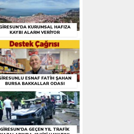
GIRESUN’DA KURUMSAL HAFIZA
KAYBI ALARM VERIYOR
GIRESUNLU ESNAF FATIH ŞAHAN
BURSA BAKKALLAR ODASI
EÇIMLERI ÖNCESI DESTEK İSTEDI
GIRESUN’DA GEÇEN YIL TRAFIK