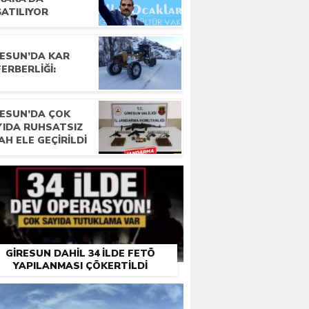
ŞATILIYOR
RESUN’DA KAR
ERBERLIĞI:
RESUN’DA ÇOK
YIDA RUHSATSIZ
AH ELE GEÇIRILDI
GIRESUN DAHIL 34 ILDE FETÖ
YAPILANMASI ÇÖKERTILDI