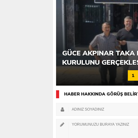
6. GÜCE TEKKEKÖY DE
GÜCE AKPINAR TAKA 
KATILIMLA GERÇEKLE
KURULUNU GERÇEKLE
1
HABER HAKKINDA GÖRÜŞ BELİR