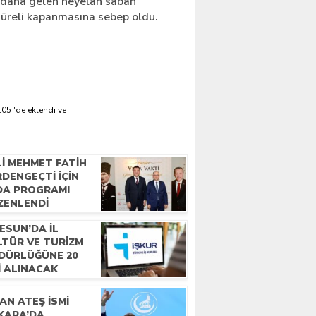
dana gelen heyelan sabah
süreli kapanmasına sebep oldu.
05 'de eklendi ve
LI MEHMET FATIH
DENGEÇTI İÇIN
DA PROGRAMI
ZENLENDI
ESUN’DA İL
LTÜR VE TURIZM
DÜRLÜĞÜNE 20
I ALINACAK
AN ATEŞ İSMI
KARA’DA