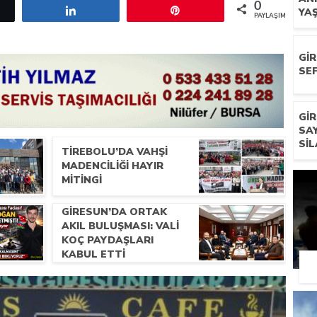
0
etle
Paylaş
Pin
YA
PAYLAŞIMLAR
GI
SEF
GI
SA
SIL
TIREBOLU’DA VAHŞI
MADENCILIĞI HAYIR
MITINGI
GIRESUN’DA ORTAK
AKIL BULUŞMASI: VALI
KOÇ PAYDAŞLARI
KABUL ETTI