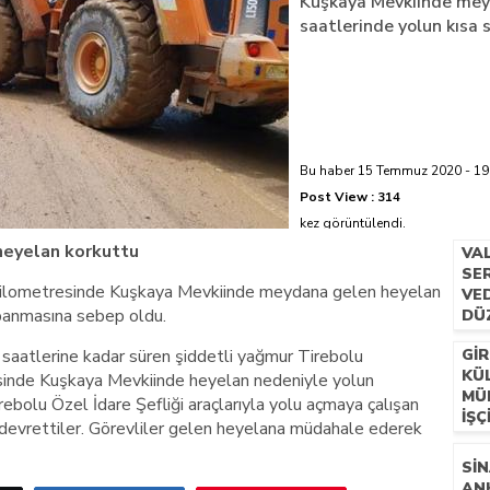
Kuşkaya Mevkiinde mey
saatlerinde yolun kısa 
azi’de hayatını kaybetti
Bu haber 15 Temmuz 2020 - 19:
Post View :
314
kez görüntülendi.
heyelan korkuttu
VA
SER
kilometresinde Kuşkaya Mevkiinde meydana gelen heyelan
VE
apanmasına sebep oldu.
DÜ
saatlerine kadar süren şiddetli yağmur Tirebolu
GIR
KÜ
inde Kuşkaya Mevkiinde heyelan nedeniyle yolun
MÜ
bolu Özel İdare Şefliği araçlarıyla yolu açmaya çalışan
İŞÇ
ne devrettiler. Görevliler gelen heyelana müdahale ederek
SIN
AN