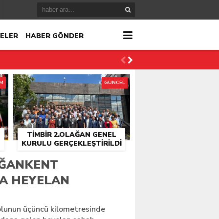
ELER
HABER GÖNDER
İM
GÜNCEL
TİMBİR 2.OLAĞAN GENEL
KURULU GERÇEKLEŞTIRILDI
r
OĞANKENT
A HEYELAN
çlandı
lunun üçüncü kilometresinde