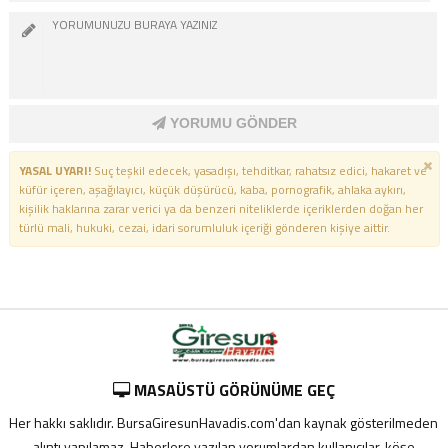
YORUMU GÖNDER
YASAL UYARI!
Suç teşkil edecek, yasadışı, tehditkar, rahatsız edici, hakaret ve
küfür içeren, aşağılayıcı, küçük düşürücü, kaba, pornografik, ahlaka aykırı,
kişilik haklarına zarar verici ya da benzeri niteliklerde içeriklerden doğan her
türlü mali, hukuki, cezai, idari sorumluluk içeriği gönderen kişiye aittir.
MASAÜSTÜ GÖRÜNÜME GEÇ
Her hakkı saklıdır. BursaGiresunHavadis.com'dan kaynak gösterilmeden
alıntı yapılamaz. Haberlere yazılan yorumlardan kullanıcılar, köşe