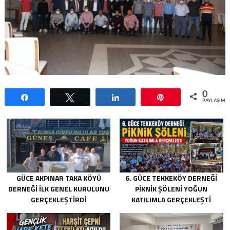
0
Paylaş
Tweetle
Paylaş
Pin
PAYLAŞIML
GÜCE AKPINAR TAKA KÖYÜ
6. GÜCE TEKKEKÖY DERNEĞI
DERNEĞI İLK GENEL KURULUNU
PIKNIK ŞÖLENI YOĞUN
GERÇEKLEŞTIRDI
KATILIMLA GERÇEKLEŞTI