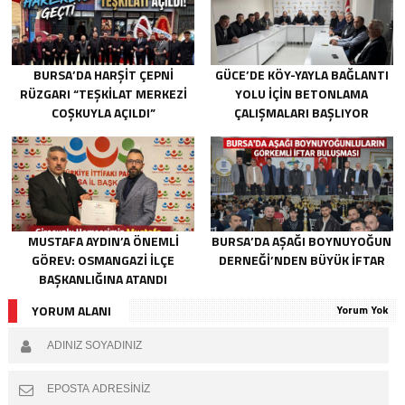
BURSA’DA HARŞIT ÇEPNI
GÜCE’DE KÖY-YAYLA BAĞLANTI
RÜZGARI “TEŞKILAT MERKEZI
YOLU İÇIN BETONLAMA
COŞKUYLA AÇILDI”
ÇALIŞMALARI BAŞLIYOR
MUSTAFA AYDIN’A ÖNEMLI
BURSA’DA AŞAĞI BOYNUYOĞUN
GÖREV: OSMANGAZI İLÇE
DERNEĞI’NDEN BÜYÜK İFTAR
BAŞKANLIĞINA ATANDI
YORUM ALANI
Yorum Yok