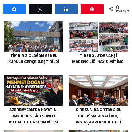
0
Paylaş
Tweetle
Paylaş
Pin
PAYLAŞIML
TİMBİR 2.OLAĞAN GENEL
TIREBOLU’DA VAHŞI
KURULU GERÇEKLEŞTIRILDI
MADENCILIĞI HAYIR MITINGI
AZERBAYCAN’DA HAYATINI
GIRESUN’DA ORTAK AKIL
KAYBEDEN GIRESUNLU
BULUŞMASI: VALI KOÇ
MEHMET DOĞAN’IN AILESI
PAYDAŞLARI KABUL ETTI
ADALET ARIYOR