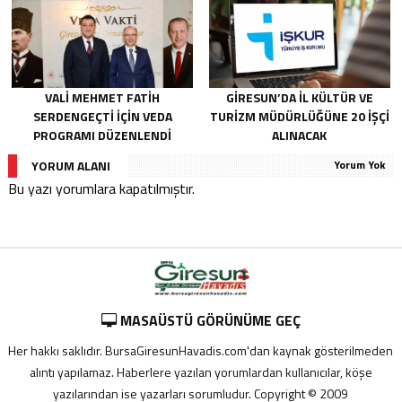
VALI MEHMET FATIH
GIRESUN’DA İL KÜLTÜR VE
SERDENGEÇTI İÇIN VEDA
TURIZM MÜDÜRLÜĞÜNE 20 İŞÇI
PROGRAMI DÜZENLENDI
ALINACAK
YORUM ALANI
Yorum Yok
Bu yazı yorumlara kapatılmıştır.
MASAÜSTÜ GÖRÜNÜME GEÇ
Her hakkı saklıdır. BursaGiresunHavadis.com'dan kaynak gösterilmeden
alıntı yapılamaz. Haberlere yazılan yorumlardan kullanıcılar, köşe
yazılarından ise yazarları sorumludur. Copyright © 2009