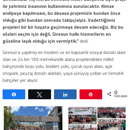
ile şehrimiz insanının kullanımına sunulacaktır. Kimse
endişeye kapılmasın, bu devasa projemizin bundan önce
olduğu gibi bundan sonrada takipçisiyiz. Vadettiğimiz
projeleri bir bir hayata geçirmeye devam edeceğiz. Biz bu
sözleri seçim için değil, Giresun halkı hizmetlerin en
güzeline layık olduğu için vermiştik.”
dedi.
Giresun’a yapılmış en modern ve en kapsamlı sosyal donatı alanı
olan ve 24 bin 160 metrekarelik alana projelendirilen millet
bahçesinde koşu yolu, bisiklet yolu, çocuk oyun alanı, açık
otopark, peyzaj donatı alanları, yaya yürüyüş yolları ve tematik
bahçeler yer alıyor.
0
Paylaş
Tweetle
Paylaş
Pin
PAYLAŞIML