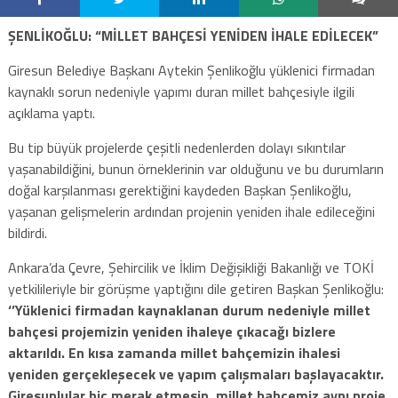
ŞENLİKOĞLU: “MİLLET BAHÇESİ YENİDEN İHALE EDİLECEK”
Giresun Belediye Başkanı Aytekin Şenlikoğlu yüklenici firmadan
kaynaklı sorun nedeniyle yapımı duran millet bahçesiyle ilgili
açıklama yaptı.
Bu tip büyük projelerde çeşitli nedenlerden dolayı sıkıntılar
yaşanabildiğini, bunun örneklerinin var olduğunu ve bu durumların
doğal karşılanması gerektiğini kaydeden Başkan Şenlikoğlu,
yaşanan gelişmelerin ardından projenin yeniden ihale edileceğini
bildirdi.
Ankara’da Çevre, Şehircilik ve İklim Değişikliği Bakanlığı ve TOKİ
yetkilileriyle bir görüşme yaptığını dile getiren Başkan Şenlikoğlu:
‘’Yüklenici firmadan kaynaklanan durum nedeniyle millet
bahçesi projemizin yeniden ihaleye çıkacağı bizlere
aktarıldı. En kısa zamanda millet bahçemizin ihalesi
yeniden gerçekleşecek ve yapım çalışmaları başlayacaktır.
Giresunlular hiç merak etmesin, millet bahçemiz aynı proje