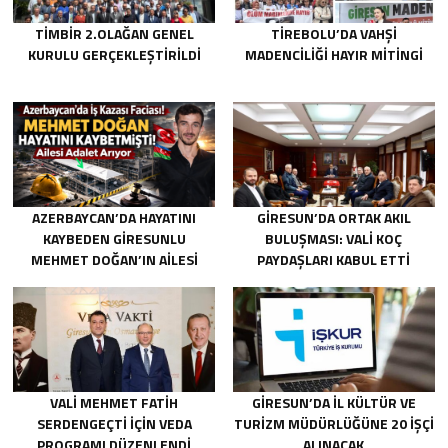
TİMBİR 2.OLAĞAN GENEL
TIREBOLU’DA VAHŞI
KURULU GERÇEKLEŞTIRILDI
MADENCILIĞI HAYIR MITINGI
AZERBAYCAN’DA HAYATINI
GIRESUN’DA ORTAK AKIL
KAYBEDEN GIRESUNLU
BULUŞMASI: VALI KOÇ
MEHMET DOĞAN’IN AILESI
PAYDAŞLARI KABUL ETTI
ADALET ARIYOR
VALI MEHMET FATIH
GIRESUN’DA İL KÜLTÜR VE
SERDENGEÇTI İÇIN VEDA
TURIZM MÜDÜRLÜĞÜNE 20 İŞÇI
PROGRAMI DÜZENLENDI
ALINACAK