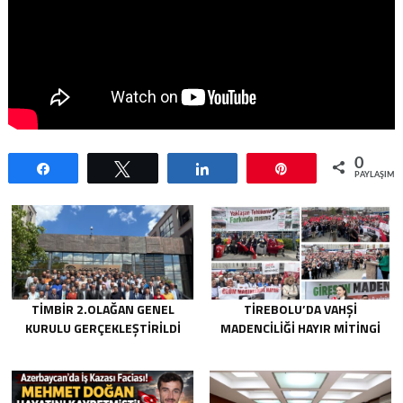
0
Paylaş
Tweetle
Paylaş
Pin
PAYLAŞIML
TİMBİR 2.OLAĞAN GENEL
TIREBOLU’DA VAHŞI
KURULU GERÇEKLEŞTIRILDI
MADENCILIĞI HAYIR MITINGI