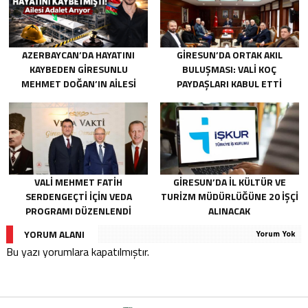
AZERBAYCAN’DA HAYATINI
GIRESUN’DA ORTAK AKIL
KAYBEDEN GIRESUNLU
BULUŞMASI: VALI KOÇ
MEHMET DOĞAN’IN AILESI
PAYDAŞLARI KABUL ETTI
ADALET ARIYOR
VALI MEHMET FATIH
GIRESUN’DA İL KÜLTÜR VE
SERDENGEÇTI İÇIN VEDA
TURIZM MÜDÜRLÜĞÜNE 20 İŞÇI
PROGRAMI DÜZENLENDI
ALINACAK
YORUM ALANI
Yorum Yok
Bu yazı yorumlara kapatılmıştır.