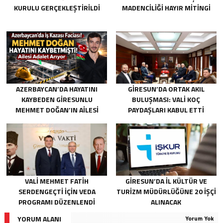
KURULU GERÇEKLEŞTIRILDI
MADENCILIĞI HAYIR MITINGI
AZERBAYCAN’DA HAYATINI
GIRESUN’DA ORTAK AKIL
KAYBEDEN GIRESUNLU
BULUŞMASI: VALI KOÇ
MEHMET DOĞAN’IN AILESI
PAYDAŞLARI KABUL ETTI
ADALET ARIYOR
VALI MEHMET FATIH
GIRESUN’DA İL KÜLTÜR VE
SERDENGEÇTI İÇIN VEDA
TURIZM MÜDÜRLÜĞÜNE 20 İŞÇI
PROGRAMI DÜZENLENDI
ALINACAK
YORUM ALANI
Yorum Yok