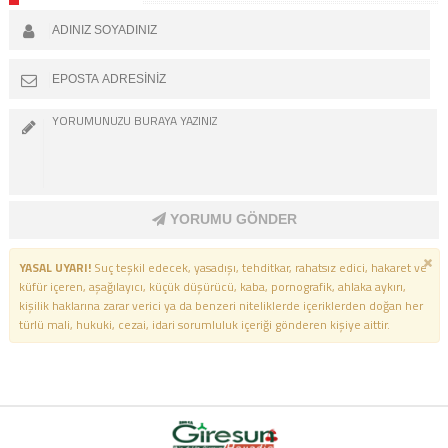
YORUMU GÖNDER
YASAL UYARI!
Suç teşkil edecek, yasadışı, tehditkar, rahatsız edici, hakaret ve
küfür içeren, aşağılayıcı, küçük düşürücü, kaba, pornografik, ahlaka aykırı,
kişilik haklarına zarar verici ya da benzeri niteliklerde içeriklerden doğan her
türlü mali, hukuki, cezai, idari sorumluluk içeriği gönderen kişiye aittir.