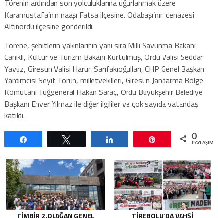
Törenin ardından son yolculuklarına uğurlanmak üzere
Karamustafa’nın naaşı Fatsa ilçesine, Odabaşı’nın cenazesi
Altınordu ilçesine gönderildi.
Törene, şehitlerin yakınlarının yanı sıra Milli Savunma Bakanı
Canikli, Kültür ve Turizm Bakanı Kurtulmuş, Ordu Valisi Seddar
Yavuz, Giresun Valisi Harun Sarıfakıoğulları, CHP Genel Başkan
Yardımcısı Seyit Torun, milletvekilleri, Giresun Jandarma Bölge
Komutanı Tuğgeneral Hakan Saraç, Ordu Büyükşehir Belediye
Başkanı Enver Yılmaz ile diğer ilgililer ve çok sayıda vatandaş
katıldı.
0
Paylaş
Tweetle
Paylaş
Pin
PAYLAŞIML
TİMBİR 2.OLAĞAN GENEL
TIREBOLU’DA VAHŞI