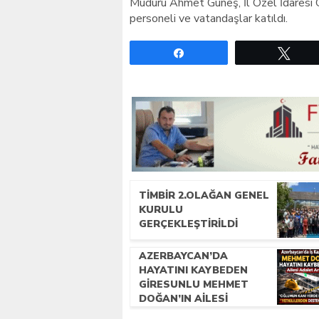
Müdürü Ahmet Güneş, İl Özel İdaresi 
personeli ve vatandaşlar katıldı.
Paylaş
Twe
TİMBİR 2.OLAĞAN GENEL
KURULU
GERÇEKLEŞTIRILDI
AZERBAYCAN’DA
HAYATINI KAYBEDEN
GIRESUNLU MEHMET
DOĞAN’IN AILESI
ADALET ARIYOR