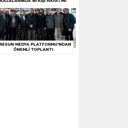
KAZALARINDA 40 KIŞI HAYATINI
KAYBETTI
IRESUN MEDYA PLATFORMU’NDAN
ÖNEMLI TOPLANTI