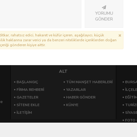
YORUMU
GÖNDER
itkar, rahatsız edici, hakaret ve küfür içeren, aşağılayıcı, küçük
lik haklarına zarar verici ya da benzeri niteliklerde içeriklerden doğan
çeriği gönderen kişiye aittir.
ALT
BAŞLANGIÇ
TÜM MANŞET HABERLERİ
BURSA
FİRMA REHBERİ
YAZARLAR
İLÇEL
GAZETELER
HABER GÖNDER
EĞİTİ
re
SİTENE EKLE
KÜNYE
TURİ
İLETİŞİM
SİYAS
FOTO 