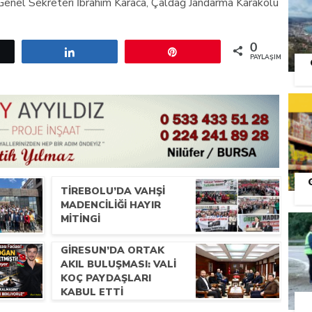
Genel Sekreteri İbrahim Karaca, Çaldağ Jandarma Karakolu
0
etle
Paylaş
Pin
PAYLAŞIMLAR
TIREBOLU’DA VAHŞI
MADENCILIĞI HAYIR
S
MITINGI
GIRESUN’DA ORTAK
AKIL BULUŞMASI: VALI
KOÇ PAYDAŞLARI
KABUL ETTI