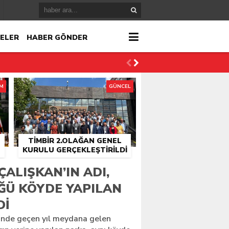
ELER
HABER GÖNDER
İM
GÜNCEL
TİMBİR 2.OLAĞAN GENEL
KURULU GERÇEKLEŞTIRILDI
r
ÇALIŞKAN’IN ADI,
ĞÜ KÖYDE YAPILAN
çlandı
DI
ünde geçen yıl meydana gelen