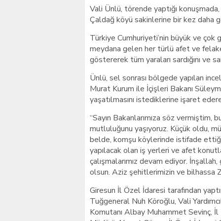
Vali Ünlü, törende yaptığı konuşmada,
Çaldağ köyü sakinlerine bir kez daha ge
Türkiye Cumhuriyeti’nin büyük ve çok 
meydana gelen her türlü afet ve felake
göstererek tüm yaraları sardığını ve s
Ünlü, sel sonrası bölgede yapılan incel
Murat Kurum ile İçişleri Bakanı Süleyma
yaşatılmasını istediklerine işaret edere
“Sayın Bakanlarımıza söz vermiştim, b
mutluluğunu yaşıyoruz. Küçük oldu, müt
belde, komşu köylerinde istifade etti
yapılacak olan iş yerleri ve afet konutl
çalışmalarımız devam ediyor. İnşallah, g
olsun. Aziz şehitlerimizin ve bilhassa Z
Giresun İl Özel İdaresi tarafından yapt
Tuğgeneral Nuh Köroğlu, Vali Yardımcı
Komutanı Albay Muhammet Sevinç, İl 