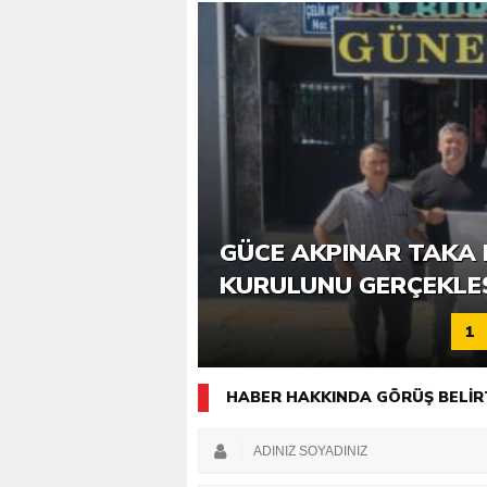
6. GÜCE TEKKEKÖY DE
GÜCE AKPINAR TAKA 
KATILIMLA GERÇEKLE
KURULUNU GERÇEKLE
1
HABER HAKKINDA GÖRÜŞ BELİR