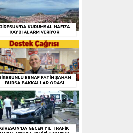
GIRESUN’DA KURUMSAL HAFIZA
KAYBI ALARM VERIYOR
GIRESUNLU ESNAF FATIH ŞAHAN
BURSA BAKKALLAR ODASI
EÇIMLERI ÖNCESI DESTEK İSTEDI
GIRESUN’DA GEÇEN YIL TRAFIK