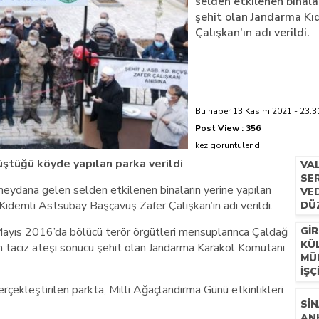
selden etkilenen binala
şehit olan Jandarma Kı
azi’de hayatını kaybetti
Çalışkan’ın adı verildi.
Bu haber 13 Kasım 2021 - 23:31
Post View :
356
kez görüntülendi.
düştüğü köyde yapılan parka verildi
VA
SER
eydana gelen selden etkilenen binaların yerine yapılan
VE
Kıdemli Astsubay Başçavuş Zafer Çalışkan’ın adı verildi.
DÜ
 Mayıs 2016’da bölücü terör örgütleri mensuplarınca Çaldağ
GIR
KÜ
n taciz ateşi sonucu şehit olan Jandarma Karakol Komutanı
MÜ
İŞÇ
gerçekleştirilen parkta, Milli Ağaçlandırma Günü etkinlikleri
SIN
AN