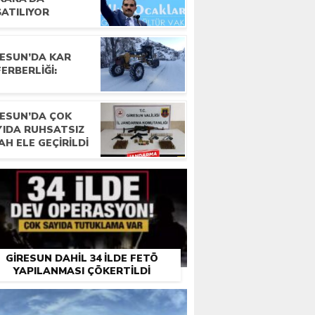
ŞATILIYOR
RESUN’DA KAR
ERBERLIĞI:
RESUN’DA ÇOK
YIDA RUHSATSIZ
AH ELE GEÇIRILDI
GIRESUN DAHIL 34 ILDE FETÖ
YAPILANMASI ÇÖKERTILDI