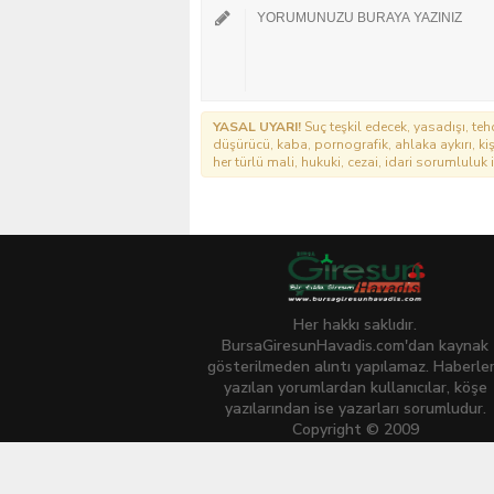
YASAL UYARI!
Suç teşkil edecek, yasadışı, tehd
düşürücü, kaba, pornografik, ahlaka aykırı, kişi
her türlü mali, hukuki, cezai, idari sorumluluk i
Her hakkı saklıdır.
BursaGiresunHavadis.com'dan kaynak
gösterilmeden alıntı yapılamaz. Haberle
yazılan yorumlardan kullanıcılar, köşe
yazılarından ise yazarları sorumludur.
Copyright © 2009