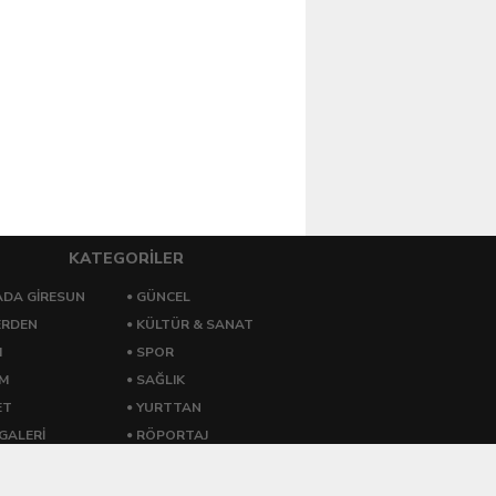
KATEGORİLER
DA GİRESUN
GÜNCEL
ERDEN
KÜLTÜR & SANAT
M
SPOR
ZM
SAĞLIK
ET
YURTTAN
GALERİ
RÖPORTAJ