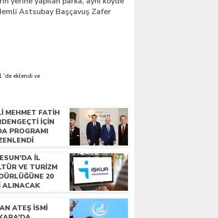
rın yerine yapılan parka, aynı köyde
demli Astsubay Başçavuş Zafer
 'de eklendi ve
LI MEHMET FATIH
DENGEÇTI İÇIN
DA PROGRAMI
ZENLENDI
ESUN’DA İL
LTÜR VE TURIZM
DÜRLÜĞÜNE 20
I ALINACAK
AN ATEŞ İSMI
KARA’DA