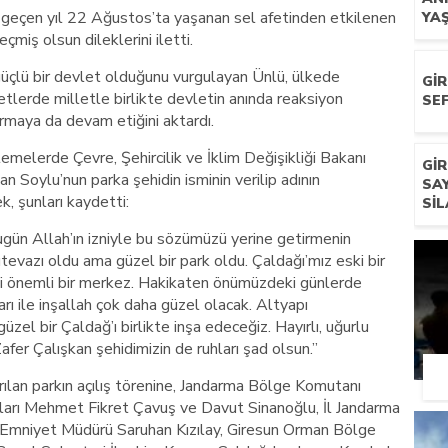
 geçen yıl 22 Ağustos’ta yaşanan sel afetinden etkilenen
YA
çmiş olsun dileklerini iletti.
güçlü bir devlet olduğunu vurgulayan Ünlü, ülkede
GI
tlerde milletle birlikte devletin anında reaksiyon
SEF
armaya da devam etiğini aktardı.
emelerde Çevre, Şehircilik ve İklim Değişikliği Bakanı
GI
n Soylu’nun parka şehidin isminin verilip adının
SA
k, şunları kaydetti:
SIL
ugün Allah’ın izniyle bu sözümüzü yerine getirmenin
evazı oldu ama güzel bir park oldu. Çaldağı’mız eski bir
ği önemli bir merkez. Hakikaten önümüzdeki günlerde
arı ile inşallah çok daha güzel olacak. Altyapı
üzel bir Çaldağ’ı birlikte inşa edeceğiz. Hayırlı, uğurlu
afer Çalışkan şehidimizin de ruhları şad olsun.”
ırılan parkın açılış törenine, Jandarma Bölge Komutanı
ları Mehmet Fikret Çavuş ve Davut Sinanoğlu, İl Jandarma
Emniyet Müdürü Saruhan Kızılay, Giresun Orman Bölge