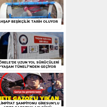
HŞAP BEŞIKÇILIK TARIH OLUYOR
ÖRELE’DE UZUN YOL SÜRÜCÜLERI
“YAŞAM TÜNELI”NDEN GEÇIYOR
LIMPIYAT ŞAMPIYONU GIRESUN’LU