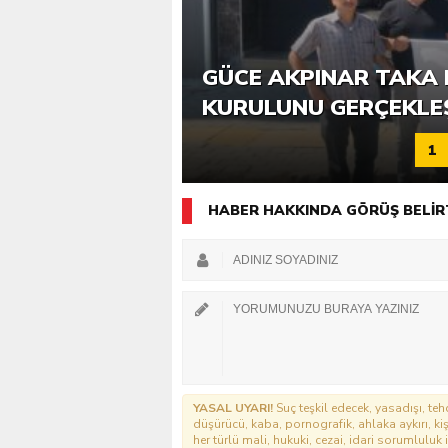
6. GÜCE TEKKEKÖY DE
GÜCE AKPINAR TAKA 
KATILIMLA GERÇEKLE
KURULUNU GERÇEKLE
1
HABER HAKKINDA GÖRÜŞ BELİR
YASAL UYARI!
Suç teşkil edecek, yasadışı, tehd
düşürücü, kaba, pornografik, ahlaka aykırı, kişi
her türlü mali, hukuki, cezai, idari sorumluluk i