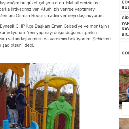
ÇO
duyacağım bu güzel çalışma oldu. Mahallemizin üst
BU
arka ihtiyacımız var. Allah izin verirse yaptırmayı
s Memuru Osman Bodur’un adını vermeyi düşünüyorum.
GI
YA
Eynesil CHP İlçe Başkanı Erhan Cebeci’ye ve montajın ı
KA
kür ediyorum. Yeni yapmayı düşündüğümüz parkın
BI
rlı vatandaşlarımızın da yardımını bekliyorum. Şehidimiz
ÖL
u şad olsun” dedi.
GÖ