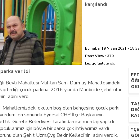
karşılandı.
azi’de hayatını kaybetti
Bu haber 19 Nisan 2021 - 18:32
Post View :
370
kez görüntülendi.
parka verildi
FE
ÖĞ
ğlı Beyli Mahallesi Muhtarı Sami Durmuş Mahallesindeki
OK
Yaptırdığı çocuk parkına, 2016 yılında Mardin’de şehit olan
in adını verdi.
TAŞ
 “Mahallemizdeki okulun boş olan bahçesine çocuk parkı
DEĞ
şvurdum, en sonunda Eynesil CHP İlçe Başkanının
KAD
ttik. Görele Belediyesi tarafından ise montajı yapıldı.
ocuklarımız için böyle bir parka çok ihtiyacımız vardı.
“Ç
runu olan Şehit Uzm.Çvş Bekir Kelleci’nin adını verdik.
GÖ