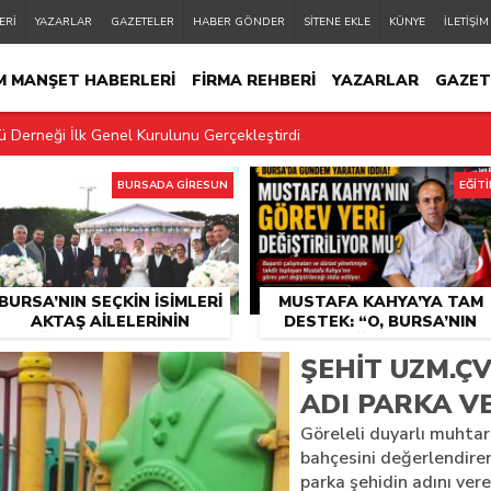
ERİ
YAZARLAR
GAZETELER
HABER GÖNDER
SİTENE EKLE
KÜNYE
İLETİŞİM
M MANŞET HABERLERİ
FİRMA REHBERİ
YAZARLAR
GAZET
 Derneği İlk Genel Kurulunu Gerçekleştirdi
KÜNYE
İLETİŞİM
ri Aktaş Ailelerinin Düğününde Buluştu
BURSADA GİRESUN
EĞİT
estek: “O, Bursa’nın Değeridir”
urulu Gerçekleştirildi
BURSA’NIN SEÇKIN İSIMLERI
MUSTAFA KAHYA’YA TAM
i Piknik Şöleni Yoğun Katılımla Gerçekleşti
AKTAŞ AILELERININ
DESTEK: “O, BURSA’NIN
DÜĞÜNÜNDE BULUŞTU
DEĞERIDIR”
yla Festivali 29.Otçu Göçü Yayla Festivali Görecik Yaylası’nda Başlıyo
ŞEHIT UZM.ÇV
ADI PARKA VE
lülerin Horonla Başlayan Piknik Şöleni, Geleceğe Atılan Temellerle Ta
Göreleli duyarlı muhta
ce Yaylada Değil, Bursa’da da Gösterilmeli
bahçesini değerlendirer
parka şehidin adını vere
yecanı Başladı: Görecik Yaylasında Büyük Buluşma”