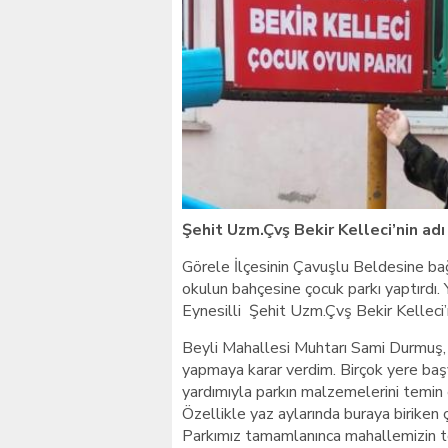
Giresunlu sürücü Orhang
Şehit Uzm.Çvş Bekir Kelleci’nin adı 
Görele İlçesinin Çavuşlu Beldesine ba
okulun bahçesine çocuk parkı yaptırdı. 
Eynesilli Şehit Uzm.Çvş Bekir Kelleci’n
Beyli Mahallesi Muhtarı Sami Durmuş,
yapmaya karar verdim. Birçok yere ba
yardımıyla parkın malzemelerini temin e
Özellikle yaz aylarında buraya biriken ç
Parkımız tamamlanınca mahallemizin to