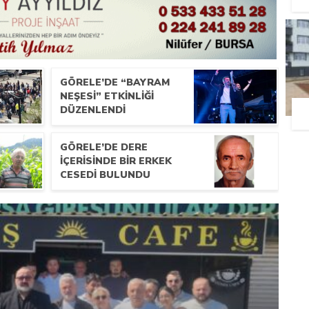
GÖRELE’DE “BAYRAM
NEŞESI” ETKINLIĞI
DÜZENLENDI
GÖRELE’DE DERE
IÇERISINDE BIR ERKEK
CESEDI BULUNDU