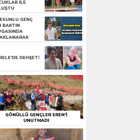
CUKLAR ILE
LUŞTU
RESUNLU GENÇ
N BAKTIN
VGASINDA
ÇAKLANARAK
DÜRÜLDÜ
RELE’DE DEHŞET!
GÖNÜLLÜ GENÇLER EREN’I
UNUTMADI