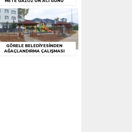
METE GAZOZ’UN ACI GÜNÜ
GÖRELE BELEDIYESINDEN
AĞAÇLANDIRMA ÇALIŞMASI