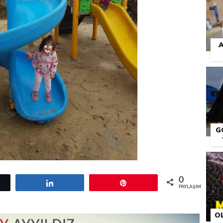
A
G
0
etle
Paylaş
Pin
PAYLAŞIMLAR
O