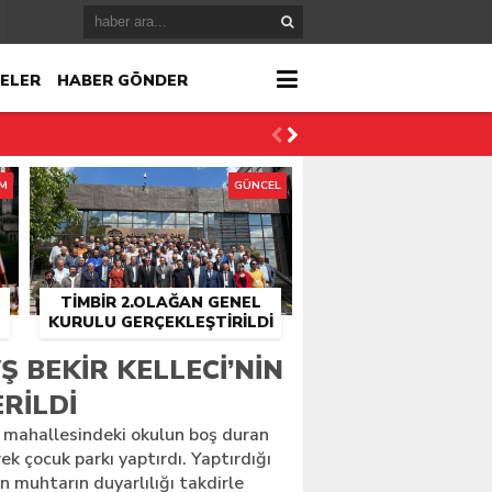
ELER
HABER GÖNDER
İM
GÜNCEL
TİMBİR 2.OLAĞAN GENEL
KURULU GERÇEKLEŞTIRILDI
r
Ş BEKIR KELLECI’NIN
RILDI
çlandı
r mahallesindeki okulun boş duran
ek çocuk parkı yaptırdı. Yaptırdığı
n muhtarın duyarlılığı takdirle