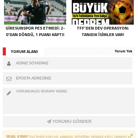
GIRESUNSPOR PES ETMEDI: 2-
TFF’DEN DEV OPERASYON:
0’DAN DÖNDÜ, 1 PUANI KAPTI!
TANIDIK İSIMLER VAR!
YORUM ALANI
Yorum Yok
YORUMU GÖNDER
YASAL UYARI!
Suç teşkil edecek, yasadışı, tehditkar, rahatsız edici, hakaret ve