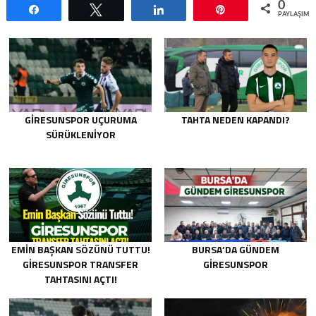
0
Paylaş
Tweetle
Paylaş
Pin
PAYLAŞIML
GIRESUNSPOR UÇURUMA
TAHTA NEDEN KAPANDI?
SÜRÜKLENIYOR
EMIN BAŞKAN SÖZÜNÜ TUTTU!
BURSA’DA GÜNDEM
GIRESUNSPOR TRANSFER
GIRESUNSPOR
TAHTASINI AÇTI!