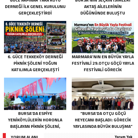
DERNEĞI İLK GENEL KURULUNU
AKTAŞ AILELERININ
GERÇEKLEŞTIRDI
DÜĞÜNÜNDE BULUŞTU
6. GÜCE TEKKEKÖY DERNEĞI
MARMARA’NIN EN BÜYÜK YAYLA
PIKNIK ŞÖLENI YOĞUN
FESTIVALI 29.OTÇU GÖÇÜ YAYLA
KATILIMLA GERÇEKLEŞTI
FESTIVALI GÖRECIK
YAYLASI’NDA BAŞLIYOR
BURSA’DA ESPIYE
“BURSA’DA OTÇU GÖÇÜ
YENIKÖYLÜLERIN HORONLA
HEYECANI BAŞLADI: GÖRECIK
BAŞLAYAN PIKNIK ŞÖLENI,
YAYLASINDA BÜYÜK BULUŞMA”
GELECEĞE ATILAN TEMELLERLE
YORUM ALANI
Yorum Yok