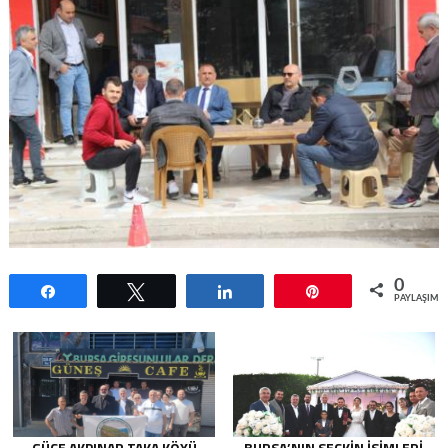
0
Paylaş
Tweetle
Paylaş
Pin
PAYLAŞIML
GÜCE AKPINAR TAKA KÖYÜ
BURSA’NIN SEÇKIN İSIMLERI