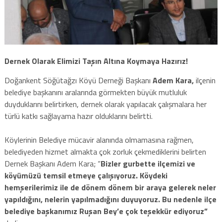
Dernek Olarak Elimizi Taşın Altına Koymaya Hazırız!
Doğankent Söğütağzı Köyü Derneği Başkanı
Adem Kara,
ilçenin
belediye başkanını aralarında görmekten büyük mutluluk
duyduklarını belirtirken, dernek olarak yapılacak çalışmalara her
türlü katkı sağlayama hazır olduklarını belirtti.
hurdacı
,
en
Köylerinin Belediye mücavir alanında olmamasına rağmen,
yakın
belediyeden hizmet almakta çok zorluk çekmediklerini belirten
hurdacı
Dernek Başkanı Adem Kara; “
Bizler gurbette ilçemizi ve
köyümüzü temsil etmeye çalışıyoruz. Köydeki
hemşerilerimiz ile de dönem dönem bir araya gelerek neler
yapıldığını, nelerin yapılmadığını duyuyoruz. Bu nedenle ilçe
belediye başkanımız Ruşan Bey’e çok teşekkür ediyoruz”