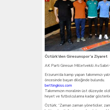
Giresunlu sürücü Orhang
Öztürk’den Giresunspor’a Ziyaret
AK Parti Giresun Milletvekili Av.Sabri 
Erzurum’da kamp yapan takımımızı yaln
öncesinde başarı dileğinde bulundu.
bettingkiss.com
Takımımızın moralinin üst düzeyde old
heyet ve futbolcularına kadar gösteril
Öztürk; “Zaman zaman yöneticiler, zam