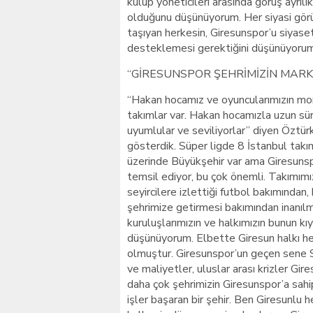
kulüp yöneticileri arasında görüş ayrıl
olduğunu düşünüyorum. Her siyasi görüş
taşıyan herkesin, Giresunspor’u siyase
desteklemesi gerektiğini düşünüyorum
“GİRESUNSPOR ŞEHRİMİZİN MARK
“Hakan hocamız ve oyuncularımızın mora
takımlar var. Hakan hocamızla uzun süre
uyumlular ve seviliyorlar” diyen Öztür
gösterdik. Süper ligde 8 İstanbul takı
üzerinde Büyükşehir var ama Giresunspo
temsil ediyor, bu çok önemli. Takımımı
seyircilere izlettiği futbol bakımından
şehrimize getirmesi bakımından inanılma
kuruluşlarımızın ve halkımızın bunun kı
düşünüyorum. Elbette Giresun halkı h
olmuştur. Giresunspor’un geçen sene S
ve maliyetler, uluslar arası krizler Gi
daha çok şehrimizin Giresunspor’a sahi
işler başaran bir şehir. Ben Giresunlu