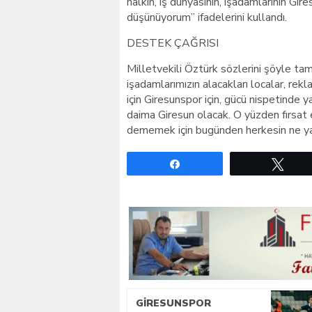
halkın, iş dünyasının, işadamlarının Gi
düşünüyorum” ifadelerini kullandı.
DESTEK ÇAĞRISI
Milletvekili Öztürk sözlerini şöyle tam
işadamlarımızın alacakları localar, rek
için Giresunspor için, gücü nispetinde
daima Giresun olacak. O yüzden fırsat
dememek için bugünden herkesin ne yap
Paylaş
Twe
GIRESUNSPOR