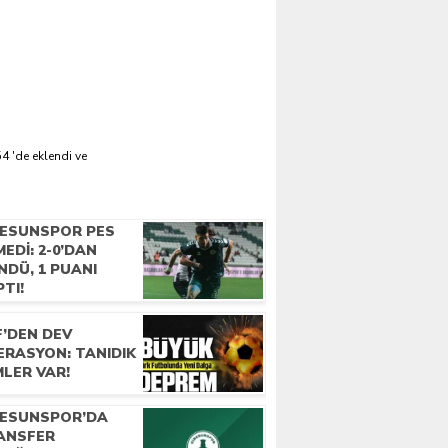
 'de eklendi ve
RESUNSPOR PES
EDI: 2-0’DAN
NDÜ, 1 PUANI
TI!
F’DEN DEV
ERASYON: TANIDIK
MLER VAR!
RESUNSPOR’DA
ANSFER