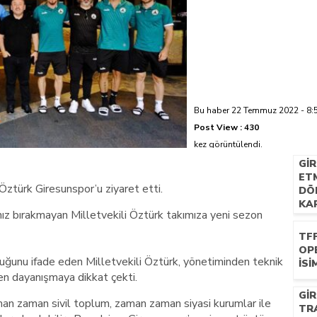
azi’de hayatını kaybetti
Bu haber 22 Temmuz 2022 - 8:54
Post View :
430
kez görüntülendi.
GI
ETM
Öztürk Giresunspor’u ziyaret etti.
DÖ
KAP
ız bırakmayan Milletvekili Öztürk takımıza yeni sezon
TF
OP
uğunu ifade eden Milletvekili Öztürk, yönetiminden teknik
İSI
en dayanışmaya dikkat çekti.
GI
an zaman sivil toplum, zaman zaman siyasi kurumlar ile
TR