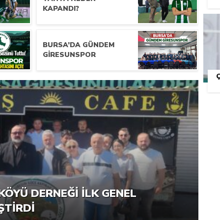
KAPANDI?
BURSA’DA GÜNDEM
GIRESUNSPOR
RNEĞI PIKNIK ŞÖLENI YOĞUN
KÖYÜ DERNEĞI İLK GENEL
ŞTI
ŞTIRDI