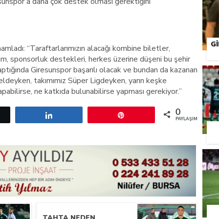
resunspor’a daha çok destek olması gerektiğini
G
amladı: “Taraftarlarımızın alacağı kombine biletler,
lam, sponsorluk destekleri, herkes üzerine düşeni bu şehir
 yaptığında Giresunspor başarılı olacak ve bundan da kazanan
 eldeyken, takımımız Süper Ligdeyken, yarın keşke
abilirse, ne katkıda bulunabilirse yapması gerekiyor.”
0
etle
Paylaş
Pin
PAYLAŞIMLAR
TAHTA NEDEN