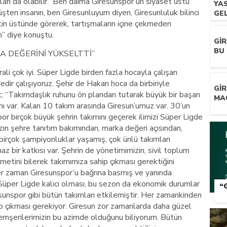
ıkları da olabilir. Ben daima Giresunspor’un siyaset üstü
YA
ten insanın, ben Giresunluyum diyen, Giresunluluk bilinci
GEL
tin üstünde görerek, tartışmaların içine çekmeden
” diye konuştu.
GI
BU 
A DEĞERİNİ YÜKSELTTİ”
li çok iyi. Süper Ligde birden fazla hocayla çalışan
dir çalışıyoruz. Şehir de Hakan hoca da birbiriyle
GI
k; “Takımdaşlık ruhunu ön plandan tutarak büyük bir başarı
MA
mı var. Kalan 10 takım arasında Giresun’umuz var. 30’un
r birçok büyük şehrin takımını geçerek ilimizi Süper Ligde
zın şehre tanıtım bakımından, marka değeri açısından,
, birçok şampiyonluklar yaşamış, çok ünlü takımları
z bir katkısı var. Şehrin de yönetimimizin, sivil toplum
ymetini bilerek takımımıza sahip çıkması gerektiğini
er zaman Giresunspor’u bağrına basmış ve yanında
üper Ligde kalıcı olması, bu sezon da ekonomik durumlar
“
resunspor gibi bütün takımları etkilemiştir. Her zamankinden
p çıkması gerekiyor. Giresun zor zamanlarda daha güzel
 hemşerilerimizin bu azimde olduğunu biliyorum. Bütün