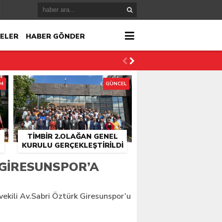
ELER
HABER GÖNDER
İM
GÜNCEL
TİMBİR 2.OLAĞAN GENEL
KURULU GERÇEKLEŞTIRILDI
r
GIRESUNSPOR’A
çlandı
vekili Av.Sabri Öztürk Giresunspor’u