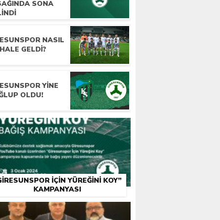
SAĞINDA SONA
INDI
RESUNSPOR NASIL
HALE GELDI?
RESUNSPOR YINE
ĞLUP OLDU!
GIRESUNSPOR İÇIN YÜREĞINI KOY”
KAMPANYASI