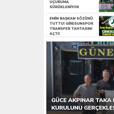
UÇURUMA
SÜRÜKLENIYOR
EMIN BAŞKAN SÖZÜNÜ
TUTTU! GIRESUNSPOR
TRANSFER TAHTASINI
AÇTI!
6. GÜCE TEKKEKÖY DE
GÜCE AKPINAR TAKA 
KATILIMLA GERÇEKLE
KURULUNU GERÇEKLE