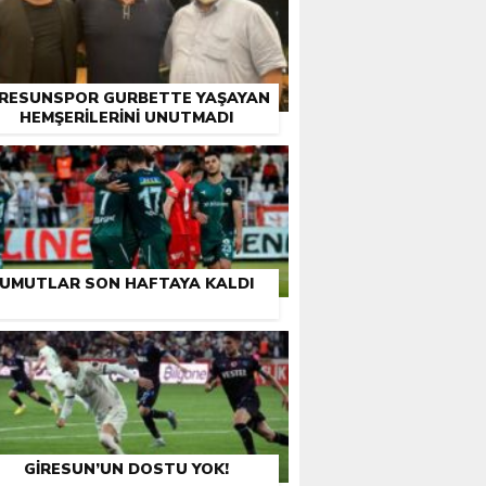
IRESUNSPOR GURBETTE YAŞAYAN
HEMŞERILERINI UNUTMADI
UMUTLAR SON HAFTAYA KALDI
GIRESUN’UN DOSTU YOK!