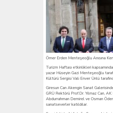
Giresunlu sürücü Orhang
Ömer Erden Menteşeoğlu Anısına Kent 
Turizm Haftası etkinlikleri kapsamın
yazar Hüseyin Gazi Menteşeoğlu tara
Kültürü Sergisi Vali Enver Ünlü tarafınd
Giresun Can Akengin Sanat Galerisinde y
GRÜ Rektörü Prof.Dr. Yılmaz Can, AK P
Abdurrahman Demirel ve Osman Öden i
sanatseverler katıldılar.