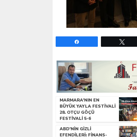
Paylaş
Twe
MARMARA’NIN EN
BÜYÜK YAYLA FESTIVALI
28. OTÇU GÖÇÜ
FESTIVALI 5-6
TEMMUZ’DA
ABD’NIN GIZLI
GERÇEKLEŞECEK!
EFENDILERI: FINANS-