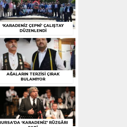
‘KARADENIZ ÇEPNI’ ÇALIŞTAY
DÜZENLENDI
AĞALARIN TERZISI ÇIRAK
BULAMIYOR
BURSA’DA ‘KARADENIZ’ RÜZGÂRI