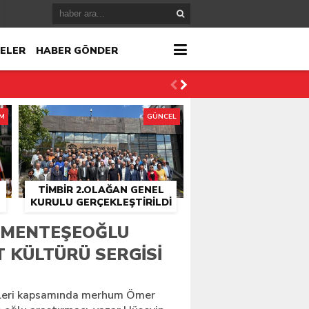
ELER
HABER GÖNDER
İM
GÜNCEL
TİMBİR 2.OLAĞAN GENEL
KURULU GERÇEKLEŞTIRILDI
r
 MENTEŞEOĞLU
T KÜLTÜRÜ SERGISI
çlandı
ikleri kapsamında merhum Ömer