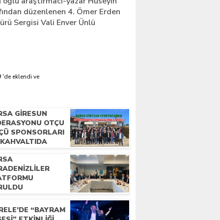
 oğlu araştırmacı-yazar Hüseyin
fından düzenlenen 4. Ömer Erden
rü Sergisi Vali Enver Ünlü
 'de eklendi ve
RSA GIRESUN
DERASYONU OTÇU
ÇÜ SPONSORLARI
E KAHVALTIDA
LUŞTU
RSA
RADENIZLILER
ATFORMU
RULDU
RELE’DE “BAYRAM
ESI” ETKINLIĞI