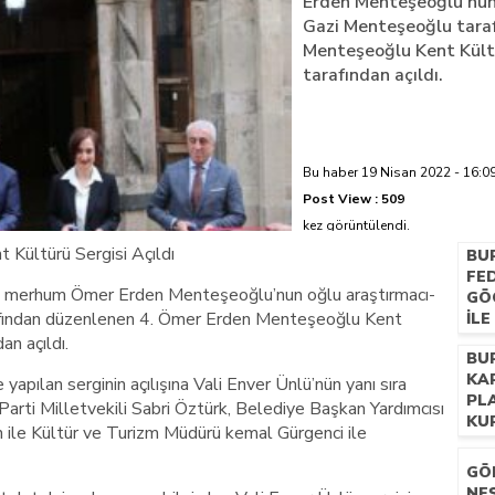
Erden Menteşeoğlu’nun
Gazi Menteşeoğlu tara
azi’de hayatını kaybetti
Menteşeoğlu Kent Kültü
tarafından açıldı.
Bu haber 19 Nisan 2022 - 16:09
Post View :
509
kez görüntülendi.
Kültürü Sergisi Açıldı
BU
FE
da merhum Ömer Erden Menteşeoğlu’nun oğlu araştırmacı-
GÖ
fından düzenlenen 4. Ömer Erden Menteşeoğlu Kent
İL
BU
an açıldı.
BU
KA
apılan serginin açılışına Vali Enver Ünlü’nün yanı sıra
PL
arti Milletvekili Sabri Öztürk, Belediye Başkan Yardımcısı
KU
le Kültür ve Turizm Müdürü kemal Gürgenci ile
GÖ
NEŞ