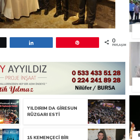
0
etle
Paylaş
Pin
PAYLAŞIMLAR
YILDIRIM DA GIRESUN
RÜZGARI ESTI
15 KEMENÇECI BIR