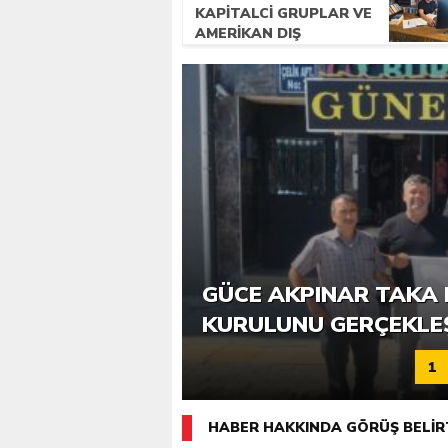
KAPITALCI GRUPLAR VE
AMERIKAN DIŞ
POLITIKASI
6. GÜCE TEKKEKÖY DE
GÜCE AKPINAR TAKA 
KATILIMLA GERÇEKLE
KURULUNU GERÇEKLE
1
HABER HAKKINDA GÖRÜŞ BELİR