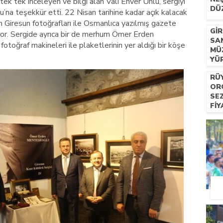
i tek tek inceleyen ve bilgi alan Vali Enver Ünlü, sergiyi
DÜ
a teşekkür etti. 22 Nisan tarihine kadar açık kalacak
n Giresun fotoğrafları ile Osmanlıca yazılmış gazete
GI
ıyor. Sergide ayrıca bir de merhum Ömer Erden
SA
otoğraf makineleri ile plaketlerinin yer aldığı bir köşe
MÜ
YÜ
RÜ
OR
SE
FIY
HIZ