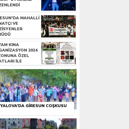
ZENLENDI
RESUN’DA MAHALLI
NATÇI VE
ZISYENLER
RÜDÜ
YAM KINA
GANIZASYON 2024
ZONUNA ÖZEL
ATLARI İLE
METINIZDE
YALOVA’DA GIRESUN COŞKUSU