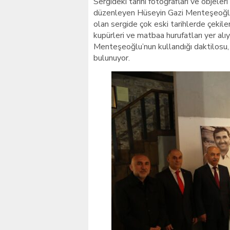
Sergideki tarihi fotoğrafları ve objeler
düzenleyen Hüseyin Gazi Menteşeoğlu’n
olan sergide çok eski tarihlerde çekile
kupürleri ve matbaa hurufatları yer al
Menteşeoğlu’nun kullandığı daktilosu, f
bulunuyor.