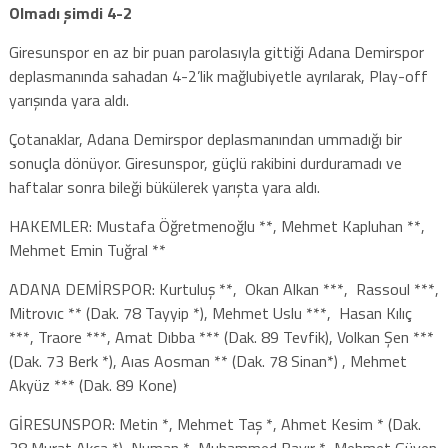
Olmadı şimdi 4-2
Giresunspor en az bir puan parolasıyla gittiği Adana Demirspor
deplasmanında sahadan 4-2’lik mağlubiyetle ayrılarak, Play-off
yarışında yara aldı.
Çotanaklar, Adana Demirspor deplasmanından ummadığı bir
sonuçla dönüyor. Giresunspor, güçlü rakibini durduramadı ve
haftalar sonra bileği bükülerek yarışta yara aldı.
HAKEMLER: Mustafa Öğretmenoğlu **, Mehmet Kapluhan **,
Mehmet Emin Tuğral **
ADANA DEMİRSPOR: Kurtuluş **, Okan Alkan ***, Rassoul ***,
Mitrovıc ** (Dak. 78 Tayyip *), Mehmet Uslu ***, Hasan Kılıç
***, Traore ***, Amat Dıbba *** (Dak. 89 Tevfik), Volkan Şen ***
(Dak. 73 Berk *), Aıas Aosman ** (Dak. 78 Sinan*) , Mehmet
Akyüz *** (Dak. 89 Kone)
GİRESUNSPOR: Metin *, Mehmet Taş *, Ahmet Kesim * (Dak.
38 Murat Akça *), Numan *, Muhammed Bayır *, Mehmet Güven