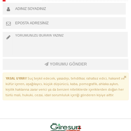
YORUMU GÖNDER
YASAL UYARI!
Suç teşkil edecek, yasadışı, tehditkar, rahatsız edici, hakaret ve
küfür içeren, aşağılayıcı, küçük düşürücü, kaba, pornografik, ahlaka aykırı,
kişilik haklarına zarar verici ya da benzeri niteliklerde içeriklerden doğan her
türlü mali, hukuki, cezai, idari sorumluluk içeriği gönderen kişiye aittir.