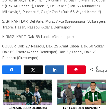
* (Dak. 46 Renan *), Landel *, Del Valle * (Dak. 65 Muhayer *),
Milinkoviç *, Rusescu *, Özgür Can * (Dak. 65 Veysel Karani *)
SARI KARTLAR: Del Valle, Murat Akça (Giresunspor) Volkan Şen,
Traore, Hasan, Rassoul (Adana Demirspor)
KIRMIZI KART: Dak. 85 Landel (Giresunspor)
GOLLER: Dak. 27 Rassoul, Dak. 29 Amat Dıbba, Dak. 50 Volkan
Dak. 69 Traore (Adana Demirspor) Dak. 67 Landel, Dak. 79
Rusescu (Giresunspor)
0
Paylaş
Tweetle
Paylaş
Pin
PAYLAŞIML
GIRESUNSPOR UÇURUMA
TAHTA NEDEN KAPANDI?