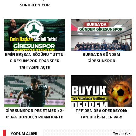
SÜRÜKLENIYOR
EMIN BAŞKAN SÖZÜNÜ TUTTU!
BURSA’DA GÜNDEM
GIRESUNSPOR TRANSFER
GIRESUNSPOR
TAHTASINI AÇTI!
GIRESUNSPOR PES ETMEDI: 2-
TFF’DEN DEV OPERASYON:
0’DAN DÖNDÜ, 1 PUANI KAPTI!
TANIDIK İSIMLER VAR!
YORUM ALANI
Yorum Yok