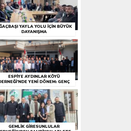
ĞAÇBAŞI YAYLA YOLU İÇIN BÜYÜK
DAYANIŞMA
ESPIYE AYDINLAR KÖYÜ
DERNEĞI’NDE YENI DÖNEM: GENÇ
YÖNETIM GÖREVE BAŞLADI
GEMLIK GIRESUNLULAR