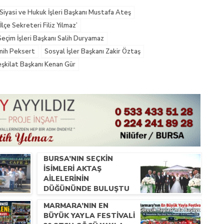
Siyasi ve Hukuk İşleri Başkanı Mustafa Ateş
İlçe Sekreteri Filiz Yılmaz’
Seçim İşleri Başkanı Salih Duryamaz
emih Peksert
Sosyal İşler Başkanı Zakir Öztaş
şkilat Başkanı Kenan Gür
BURSA’NIN SEÇKIN
İSIMLERI AKTAŞ
AILELERININ
DÜĞÜNÜNDE BULUŞTU
MARMARA’NIN EN
BÜYÜK YAYLA FESTIVALI