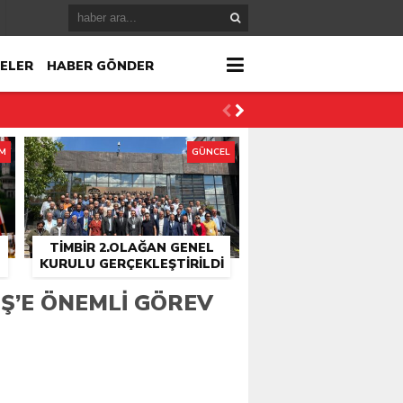
ELER
HABER GÖNDER
İM
GÜNCEL
TİMBİR 2.OLAĞAN GENEL
KURULU GERÇEKLEŞTIRILDI
r
Ş’E ÖNEMLI GÖREV
çlandı