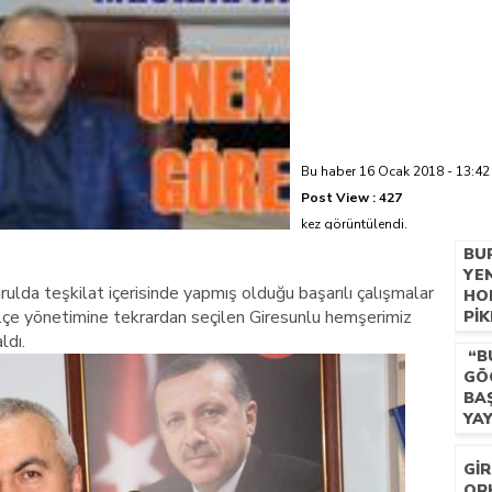
azi’de hayatını kaybetti
Bu haber 16 Ocak 2018 - 13:42 
Post View :
427
kez görüntülendi.
BU
YE
ulda teşkilat içerisinde yapmış olduğu başarılı çalışmalar
HO
lçe yönetimine tekrardan seçilen Giresunlu hemşerimiz
PIK
GE
ldı.
“B
TE
GÖ
TA
BA
YA
BU
GI
OR