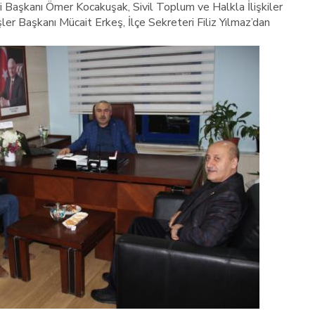
 Başkanı Ömer Kocakuşak, Sivil Toplum ve Halkla İlişkiler
ler Başkanı Mücait Erkeş, İlçe Sekreteri Filiz Yılmaz’dan