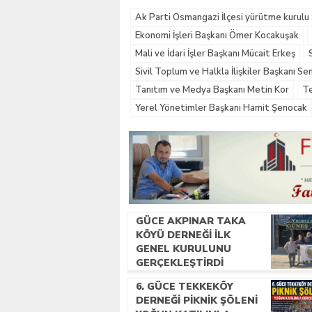
Ak Parti Osmangazi İlçesi yürütme kurulu 
Ekonomi İşleri Başkanı Ömer Kocakuşak
Mali ve İdari İşler Başkanı Mücait Erkeş
Sivil Toplum ve Halkla İlişkiler Başkanı S
Tanıtım ve Medya Başkanı Metin Kor
Te
Yerel Yönetimler Başkanı Hamit Şenocak
GÜCE AKPINAR TAKA
KÖYÜ DERNEĞI İLK
GENEL KURULUNU
GERÇEKLEŞTIRDI
6. GÜCE TEKKEKÖY
DERNEĞI PIKNIK ŞÖLENI