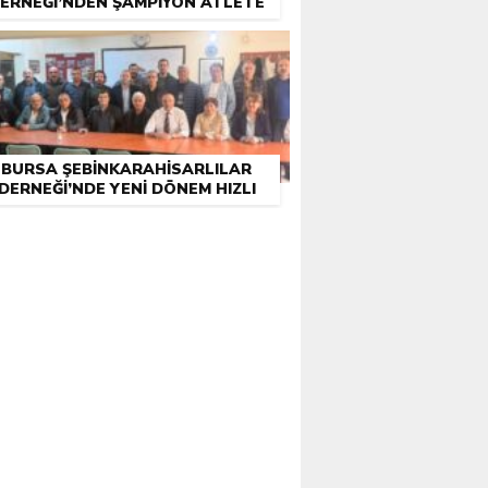
ERNEĞI’NDEN ŞAMPIYON ATLETE
DESTEK
BURSA ŞEBINKARAHISARLILAR
DERNEĞI’NDE YENI DÖNEM HIZLI
BAŞLADI