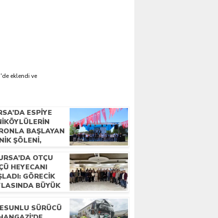
'de eklendi ve
RSA’DA ESPIYE
NIKÖYLÜLERIN
RONLA BAŞLAYAN
NIK ŞÖLENI,
LECEĞE ATILAN
URSA’DA OTÇU
MELLERLE
ÇÜ HEYECANI
ÇLANDI
ŞLADI: GÖRECIK
YLASINDA BÜYÜK
LUŞMA”
RESUNLU SÜRÜCÜ
HANGAZI’DE