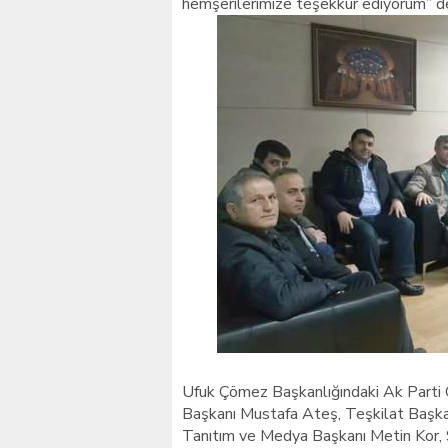
hemşerilerimize teşekkür ediyorum” de
Ufuk Çömez Başkanlığındaki Ak Parti O
Başkanı Mustafa Ateş, Teşkilat Başkan
Tanıtım ve Medya Başkanı Metin Kor, S