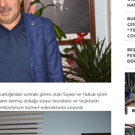
HA
BU
ÇE
“T
CO
BEŞ
FE
DÜ
kanlığından sonraki görev olan Siyasi ve Hukuk işleri
arın vermiş olduğu siyasi tecrübesi ve teşkilatın
 milletimize hizmet edeceklerini söyledi.
B