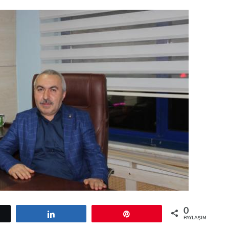
0
etle
Paylaş
Pin
PAYLAŞIMLAR