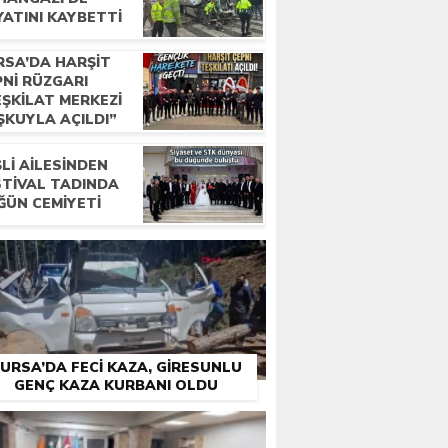
YATINI KAYBETTI
RSA’DA HARŞIT
PNI RÜZGARI
EŞKILAT MERKEZI
ŞKUYLA AÇILDI”
LI AILESINDEN
STIVAL TADINDA
ĞÜN CEMIYETI
URSA’DA FECI KAZA, GIRESUNLU
GENÇ KAZA KURBANI OLDU