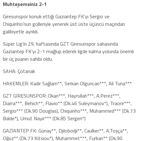
Muhteşemsiniz 2-1
Giresunspor konuk ettiği Gaziantep FK’yı Sergio ve
Chiquinho’nun golleriyle yenerek üst üste üçüncü maçından
galibiyetle ayrıldı.
Süper Lig’in 29. haftasında GZT Giresunspor sahasında
Gaziantep FK’yı 2-1 mağlup ederek ligde kalma yolunda önemli
bir üç puanın sahibi oldu.
SAHA: Çotanak
HAKEMLER: Kadir Sağlam**, Serkan Olguncan***, Ali Tuna***
GZT GİRESUNSPOR: Okan***, Hayrullah***, A.Perez***,
Diarra***, Behich**, Flavio** (Dk.46 Suleymanov*), Traore***,
Sergio*** (Dk.90 Douglas), Chiquinho***, Muhammed*** (Dk.73
Balde*), Umut Nayir*** (Dk.85 Sergen*)
GAZİANTEP FK: Günay**, Djilobodji**, Caulker**, A.Toşça**,
Oğuz** (Dk.73 Kitsiou*), Muhammet***, Furkan** (Dk.90