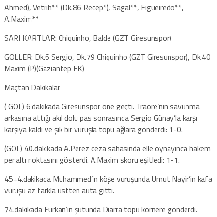
Ahmed), Vetrih** (Dk.86 Recep*), Sagal**, Figueiredo**,
A.Maxim**
SARI KARTLAR: Chiquinho, Balde (GZT Giresunspor)
GOLLER: Dk.6 Sergio, Dk.79 Chiquinho (GZT Giresunspor), Dk.40
Maxim (P)(Gaziantep FK)
Maçtan Dakikalar
( GOL) 6.dakikada Giresunspor öne geçti. Traore’nin savunma
arkasına attığı akıl dolu pas sonrasında Sergio Günay’la karşı
karşıya kaldı ve şık bir vuruşla topu ağlara gönderdi: 1-0.
(GOL) 40.dakikada A.Perez ceza sahasında elle oynayınca hakem
penaltı noktasını gösterdi. A.Maxim skoru eşitledi: 1-1.
45+4.dakikada Muhammed’in köşe vuruşunda Umut Nayir’in kafa
vuruşu az farkla üstten auta gitti.
74.dakikada Furkan’ın şutunda Diarra topu kornere gönderdi.