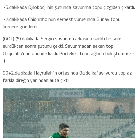
75.dakikada Djilobodji’nin şutunda savunma topu çizgiden çıkardı.
77.dakikada Chiquinho’nun serbest vuruşunda Günay topu
kornere gönderdi.
(GOL) 79.dakikada Sergio savunma arkasına sarktı bir süre
sürdükten sonra şutunu çekti. Savunmadan seken top
Chiquinho’nun önünde kaldı. Portekizli topu ağlarla buluşturdu: 2-
1.
90+2.dakikada Hayrullah’ın ortasında Balde kafayı vurdu top az
farkla direğin yanından auta çıktı.