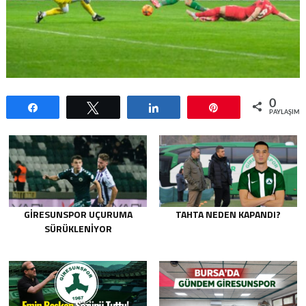
0
Paylaş
Tweetle
Paylaş
Pin
PAYLAŞIML
GIRESUNSPOR UÇURUMA
TAHTA NEDEN KAPANDI?
SÜRÜKLENIYOR