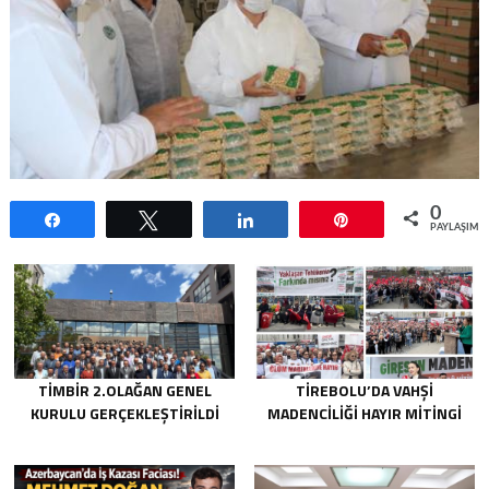
0
Paylaş
Tweetle
Paylaş
Pin
PAYLAŞIML
TİMBİR 2.OLAĞAN GENEL
TIREBOLU’DA VAHŞI
KURULU GERÇEKLEŞTIRILDI
MADENCILIĞI HAYIR MITINGI