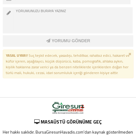
YORUMU GÖNDER
YASAL UYARI!
Suç teşkil edecek, yasadışı, tehditkar, rahatsız edici, hakaret ve
küfür içeren, aşağılayıcı, küçük düşürücü, kaba, pornografik, ahlaka aykırı,
kişilik haklarına zarar verici ya da benzeri niteliklerde içeriklerden doğan her
türlü mali, hukuki, cezai, idari sorumluluk içeriği gönderen kişiye aittir.
MASAÜSTÜ GÖRÜNÜME GEÇ
Her hakkı saklıdır. BursaGiresunHavadis.com'dan kaynak gösterilmeden