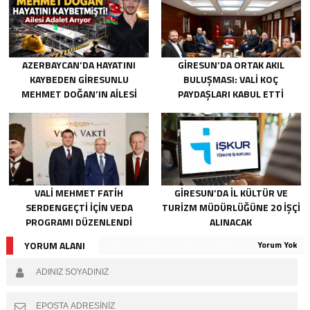
AZERBAYCAN’DA HAYATINI
GIRESUN’DA ORTAK AKIL
KAYBEDEN GIRESUNLU
BULUŞMASI: VALI KOÇ
MEHMET DOĞAN’IN AILESI
PAYDAŞLARI KABUL ETTI
ADALET ARIYOR
VALI MEHMET FATIH
GIRESUN’DA İL KÜLTÜR VE
SERDENGEÇTI İÇIN VEDA
TURIZM MÜDÜRLÜĞÜNE 20 İŞÇI
PROGRAMI DÜZENLENDI
ALINACAK
YORUM ALANI
Yorum Yok