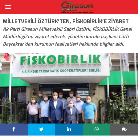
MILLETVEKILI ÖZTÜRK’TEN, FISKOBIRLIK’E ZIYARET
Ak Parti Giresun Milletvekili Sabri Öztürk, FİSKOBİRLİK Genel
Müdürlüğü’nü ziyaret ederek, yönetim kurulu başkanı Lütfi
Bayraktar’dan kurumun faaliyetleri hakkında bilgiler aldı.