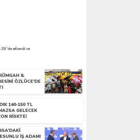
28 'de eklendi ve
RÜMGAH 8.
ESINI ÖZLÜCE’DE
TI
DIK 140-150 TL
MAZSA GELECEK
ON RISKTE!
RSA’DAKI
ESUNLU İŞ ADAMI