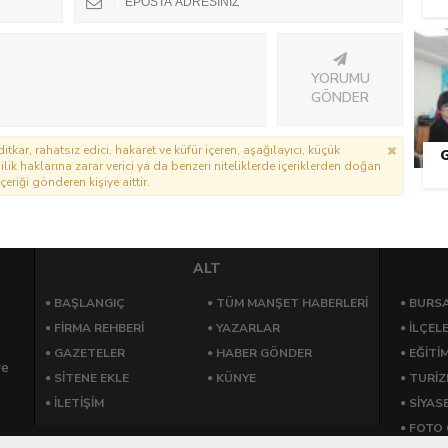
YORUMU
GÖNDER
itkar, rahatsız edici, hakaret ve küfür içeren, aşağılayıcı, küçük
lik haklarına zarar verici ya da benzeri niteliklerde içeriklerden doğan
çeriği gönderen kişiye aittir.
ALT
BAŞLANGIÇ
TÜM MANŞET HABERLERİ
BURSA
FİRMA REHBERİ
YAZARLAR
İLÇEL
GAZETELER
HABER GÖNDER
EĞİTİ
re
SİTENE EKLE
KÜNYE
TURİ
İLETİŞİM
SİYAS
FOTO 