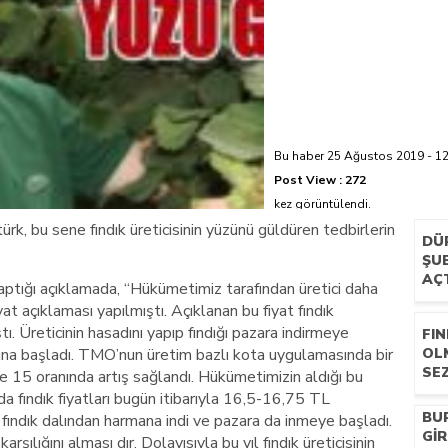
azi’de hayatını kaybetti
Bu haber 25 Ağustos 2019 - 12:
Post View :
272
kez görüntülendi.
ürk, bu sene fındık üreticisinin yüzünü güldüren tedbirlerin
DÜ
ŞUB
AÇ
aptığı açıklamada, “Hükümetimiz tarafından üretici daha
t açıklaması yapılmıştı. Açıklanan bu fiyat fındık
ı. Üreticinin hasadını yapıp fındığı pazara indirmeye
FIN
na başladı. TMO’nun üretim bazlı kota uygulamasında bir
OL
SEZ
 15 oranında artış sağlandı. Hükümetimizin aldığı bu
a fındık fiyatları bugün itibarıyla 16,5-16,75 TL
BU
fındık dalından harmana indi ve pazara da inmeye başladı.
GIR
arşılığını alması dır. Dolayısıyla bu yıl fındık üreticisinin