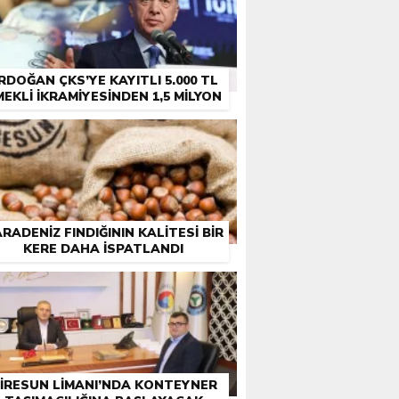
RDOĞAN ÇKS’YE KAYITLI 5.000 TL
MEKLI İKRAMIYESINDEN 1,5 MILYON
ÇIFTÇI EMEKLISINE DE IKRAMIYE
RADENIZ FINDIĞININ KALITESI BIR
KERE DAHA ISPATLANDI
IRESUN LIMANI’NDA KONTEYNER