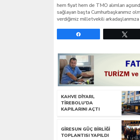
hem fiyat hem de TMO alımları açısında
sağlayan başta Cumhurbaşkanımız olmak
verdiğimiz milletvekili arkadaşlarımıza
Paylaş
Twe
KAHVE DIYARI,
TIREBOLU’DA
KAPILARINI AÇTI
GIRESUN GÜÇ BIRLIĞI
TOPLANTISI YAPILDI