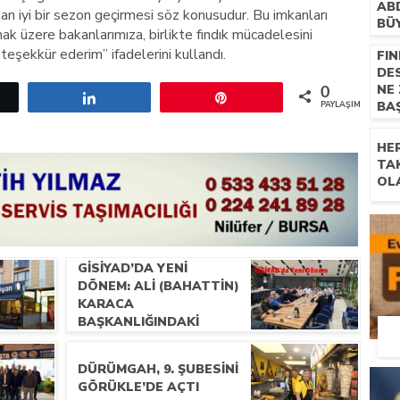
AB
n iyi bir sezon geçirmesi söz konusudur. Bu imkanları
BÜ
 üzere bakanlarımıza, birlikte fındık mücadelesini
 teşekkür ederim” ifadelerini kullandı.
FIN
DE
NE
0
etle
Paylaş
Pin
BA
PAYLAŞIMLAR
HE
TA
OL
GİSİYAD’DA YENI
DÖNEM: ALI (BAHATTIN)
KARACA
BAŞKANLIĞINDAKI
YÖNETIM İLK
TOPLANTISINI
DÜRÜMGAH, 9. ŞUBESINI
GERÇEKLEŞTIRDI
GÖRÜKLE’DE AÇTI