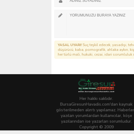
YASAL UYARI!
Suç teşkil edecek, yasadışı, tehd
düşürücü, kaba, pornografik, ahlaka aykırı, kişi
her türlü mali, hukuki, cezai, idari sorumluluk i
Her hakkı saklıdır.
BursaGiresunHavadis.com'dan kaynak
gösterilmeden alıntı yapılamaz. Haberle
yazılan yorumlardan kullanıcılar, köşe
yazılarından ise yazarları sorumludur.
Copyright © 2009