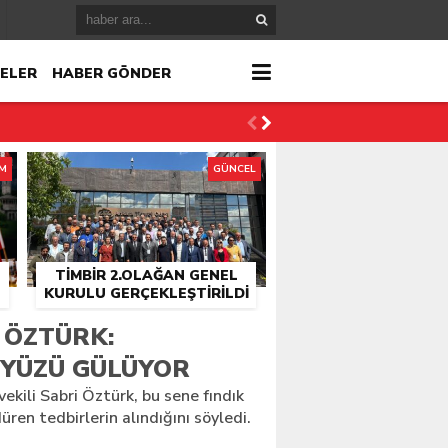
ELER
HABER GÖNDER
İM
GÜNCEL
TİMBİR 2.OLAĞAN GENEL
KURULU GERÇEKLEŞTIRILDI
r
 ÖZTÜRK:
N YÜZÜ GÜLÜYOR
çlandı
ekili Sabri Öztürk, bu sene fındık
üren tedbirlerin alındığını söyledi.