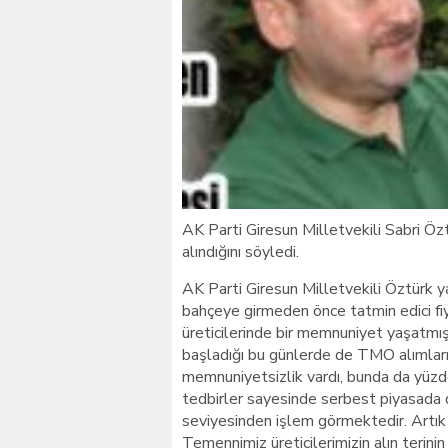
Giresunlu sürücü Orhang
AK Parti Giresun Milletvekili Sabri Özt
alındığını söyledi.
AK Parti Giresun Milletvekili Öztürk y
bahçeye girmeden önce tatmin edici fiya
üreticilerinde bir memnuniyet yaşatmışt
başladığı bu günlerde de TMO alımları
memnuniyetsizlik vardı, bunda da yüzde
tedbirler sayesinde serbest piyasada d
seviyesinden işlem görmektedir. Artık 
Temennimiz üreticilerimizin alın terinin k