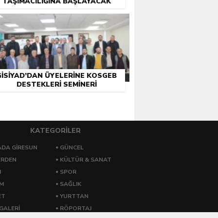
TAŞIMACILIĞINA BAŞLAYACAK
GİSİYAD’DAN ÜYELERINE KOSGEB
DESTEKLERI SEMINERI
KATEGORİLER
DA GİRESUN
GÜNCEL
ERDEN
KÜLTÜR & SANAT
M
SPOR
ZM
SAĞLIK
ET
YURTTAN
GALERİ
RÖPORTAJ