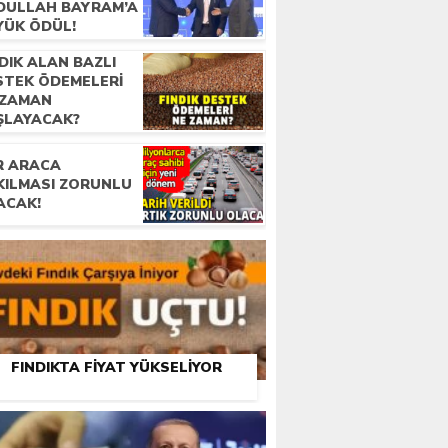
DULLAH BAYRAM’A
YÜK ÖDÜL!
DIK ALAN BAZLI
STEK ÖDEMELERI
 ZAMAN
ŞLAYACAK?
R ARACA
KILMASI ZORUNLU
ACAK!
FINDIKTA FIYAT YÜKSELIYOR