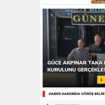
6. GÜCE TEKKEKÖY DE
GÜCE AKPINAR TAKA 
KATILIMLA GERÇEKLE
KURULUNU GERÇEKLE
1
HABER HAKKINDA GÖRÜŞ BELİR