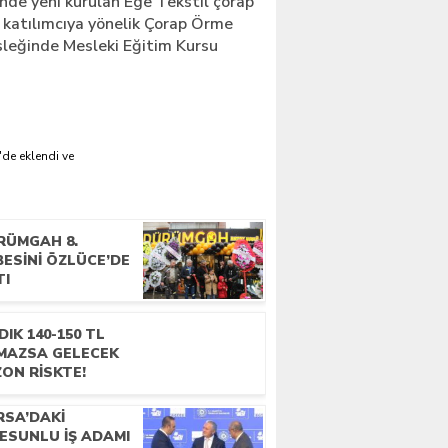
nde yeni kurulan Ege Tekstil çorap
25 katılımcıya yönelik Çorap Örme
leğinde Mesleki Eğitim Kursu
'de eklendi ve
RÜMGAH 8.
ESINI ÖZLÜCE’DE
TI
DIK 140-150 TL
MAZSA GELECEK
ON RISKTE!
RSA’DAKI
ESUNLU İŞ ADAMI