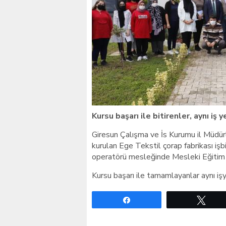
Giresunlu sürücü Orhang
Kursu başarı ile bitirenler, aynı iş
Giresun Çalışma ve İs Kurumu il Müdürl
kurulan Ege Tekstil çorap fabrikası iş
operatörü mesleğinde Mesleki Eğitim K
Kursu başarı ile tamamlayanlar aynı iş
Paylaş
Twe