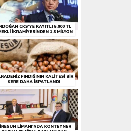
RDOĞAN ÇKS’YE KAYITLI 5.000 TL
MEKLI İKRAMIYESINDEN 1,5 MILYON
ÇIFTÇI EMEKLISINE DE IKRAMIYE
RADENIZ FINDIĞININ KALITESI BIR
KERE DAHA ISPATLANDI
IRESUN LIMANI’NDA KONTEYNER