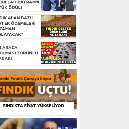
DULLAH BAYRAM’A
YÜK ÖDÜL!
DIK ALAN BAZLI
STEK ÖDEMELERI
 ZAMAN
ŞLAYACAK?
R ARACA
KILMASI ZORUNLU
ACAK!
FINDIKTA FIYAT YÜKSELIYOR