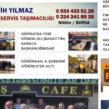
AB
BÜ
FIN
DE
NE
BA
GİSİYAD’DA YENI
DÖNEM: ALI (BAHATTIN)
HE
KARACA
TA
BAŞKANLIĞINDAKI
OL
YÖNETIM İLK
TOPLANTISINI
DÜRÜMGAH, 9. ŞUBESINI
GERÇEKLEŞTIRDI
GÖRÜKLE’DE AÇTI