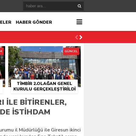
ELER
HABER GÖNDER
İM
GÜNCEL
TİMBİR 2.OLAĞAN GENEL
KURULU GERÇEKLEŞTIRILDI
r
 ILE BITIRENLER,
NDE ISTIHDAM
çlandı
urumu il Müdürlüğü ile Giresun ikinci