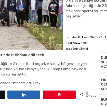
organize sanayi bölgesi
fabrikası işbirliğinde 
azi’de hayatını kaybetti
Makinesi operatörü mes
başlatıldı.
Bu haber 05 Ekim 2021 - 22:54 
Post View :
293
kez görüntülendi.
 yerinde istihdam edilecek
DÜ
ŞUB
üğü ile Giresun ikinci organize sanayi bölgesinde yeni
AÇ
birliğinde 25 katılımcıya yönelik Çorap Örme Makinesi
ursu başlatıldı.
FIN
yerinde istihdam edilecek.
OL
SEZ
0
etle
Paylaş
Pin
PAYLAŞIMLAR
BU
GIR