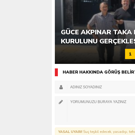
6. GÜCE TEKKEKÖY DE
GÜCE AKPINAR TAKA 
KATILIMLA GERÇEKLE
KURULUNU GERÇEKLE
1
HABER HAKKINDA GÖRÜŞ BELİR
YASAL UYARI!
Suç teşkil edecek, yasadışı, tehd