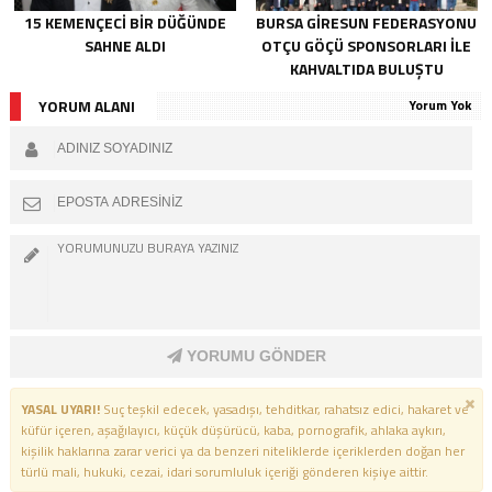
15 KEMENÇECI BIR DÜĞÜNDE
BURSA GIRESUN FEDERASYONU
SAHNE ALDI
OTÇU GÖÇÜ SPONSORLARI İLE
KAHVALTIDA BULUŞTU
YORUM ALANI
Yorum Yok
YORUMU GÖNDER
YASAL UYARI!
Suç teşkil edecek, yasadışı, tehditkar, rahatsız edici, hakaret ve
küfür içeren, aşağılayıcı, küçük düşürücü, kaba, pornografik, ahlaka aykırı,
kişilik haklarına zarar verici ya da benzeri niteliklerde içeriklerden doğan her
türlü mali, hukuki, cezai, idari sorumluluk içeriği gönderen kişiye aittir.