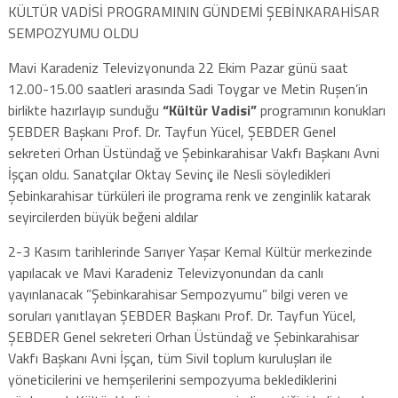
KÜLTÜR VADİSİ PROGRAMININ GÜNDEMİ ŞEBİNKARAHİSAR
SEMPOZYUMU OLDU
Mavi Karadeniz Televizyonunda 22 Ekim Pazar günü saat
12.00-15.00 saatleri arasında Sadi Toygar ve Metin Ruşen’in
birlikte hazırlayıp sunduğu
“Kültür Vadisi”
programının konukları
ŞEBDER Başkanı Prof. Dr. Tayfun Yücel, ŞEBDER Genel
sekreteri Orhan Üstündağ ve Şebinkarahisar Vakfı Başkanı Avni
İşçan oldu. Sanatçılar Oktay Sevinç ile Nesli söyledikleri
Şebinkarahisar türküleri ile programa renk ve zenginlik katarak
seyircilerden büyük beğeni aldılar
2-3 Kasım tarihlerinde Sarıyer Yaşar Kemal Kültür merkezinde
yapılacak ve Mavi Karadeniz Televizyonundan da canlı
yayınlanacak ”Şebinkarahisar Sempozyumu” bilgi veren ve
soruları yanıtlayan ŞEBDER Başkanı Prof. Dr. Tayfun Yücel,
ŞEBDER Genel sekreteri Orhan Üstündağ ve Şebinkarahisar
Vakfı Başkanı Avni İşçan, tüm Sivil toplum kuruluşları ile
yöneticilerini ve hemşerilerini sempozyuma beklediklerini