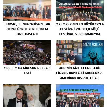
BURSA ŞEBINKARAHISARLILAR
MARMARA’NIN EN BÜYÜK YAYLA
DERNEĞI’NDE YENI DÖNEM
FESTIVALI 28. OTÇU GÖÇÜ
HIZLI BAŞLADI
FESTIVALI 5-6 TEMMUZ’DA
GERÇEKLEŞECEK!
YILDIRIM DA GIRESUN RÜZGARI
ABD’NIN GIZLI EFENDILERI:
ESTI
FINANS-KAPITALCI GRUPLAR VE
AMERIKAN DIŞ POLITIKASI