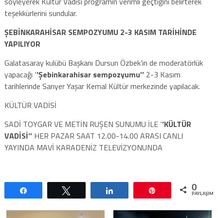
söyleyerek Kültür Vadisi programın verimli geçtiğini belirterek
teşekkürlerini sundular.
ŞEBİNKARAHİSAR SEMPOZYUMU 2-3 KASIM TARİHİNDE
YAPILIYOR
Galatasaray kulübü Başkanı Dursun Özbek’in de moderatörlük
yapacağı ‘
’Şebinkarahisar sempozyumu’’
2-3 Kasım
tarihlerinde Sarıyer Yaşar Kemal Kültür merkezinde yapılacak.
KÜLTÜR VADİSİ
SADİ TOYGAR VE METİN RUŞEN SUNUMU İLE ‘
’KÜLTÜR
VADİSİ’’
HER PAZAR SAAT 12.00-14.00 ARASI CANLI
YAYINDA MAVİ KARADENİZ TELEVİZYONUNDA
0
Paylaş
Tweetle
Paylaş
Pin
PAYLAŞIML