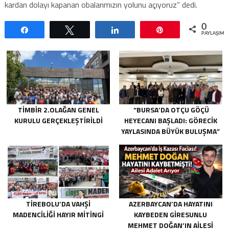
kardan dolayı kapanan obalarımızın yolunu açıyoruz” dedi.
0
Paylaş
Tweetle
Paylaş
Pin
PAYLAŞIML
TİMBİR 2.OLAĞAN GENEL
“BURSA’DA OTÇU GÖÇÜ
KURULU GERÇEKLEŞTIRILDI
HEYECANI BAŞLADI: GÖRECIK
YAYLASINDA BÜYÜK BULUŞMA”
TIREBOLU’DA VAHŞI
AZERBAYCAN’DA HAYATINI
MADENCILIĞI HAYIR MITINGI
KAYBEDEN GIRESUNLU
MEHMET DOĞAN’IN AILESI