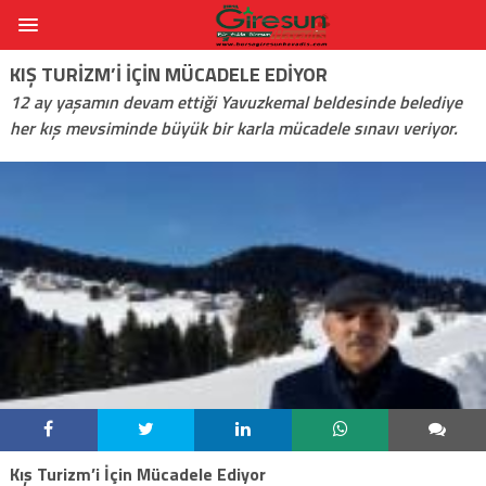
KIŞ TURIZM’I İÇIN MÜCADELE EDIYOR
12 ay yaşamın devam ettiği Yavuzkemal beldesinde belediye
her kış mevsiminde büyük bir karla mücadele sınavı veriyor.
Kış Turizm’i İçin Mücadele Ediyor