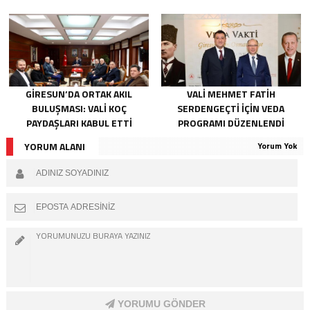
ADALET ARIYOR
GIRESUN’DA ORTAK AKIL
VALI MEHMET FATIH
BULUŞMASI: VALI KOÇ
SERDENGEÇTI İÇIN VEDA
PAYDAŞLARI KABUL ETTI
PROGRAMI DÜZENLENDI
YORUM ALANI
Yorum Yok
YORUMU GÖNDER