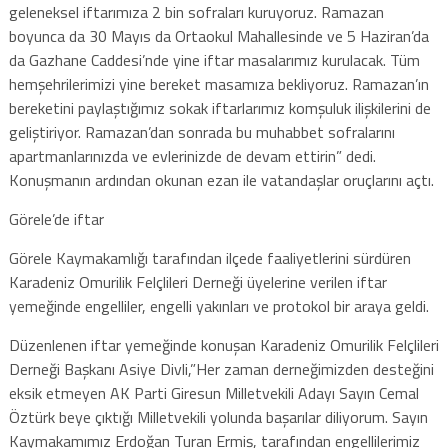
geleneksel iftarımıza 2 bin sofraları kuruyoruz. Ramazan
boyunca da 30 Mayıs da Ortaokul Mahallesinde ve 5 Haziran’da
da Gazhane Caddesi’nde yine iftar masalarımız kurulacak. Tüm
hemşehrilerimizi yine bereket masamıza bekliyoruz. Ramazan’ın
bereketini paylaştığımız sokak iftarlarımız komşuluk ilişkilerini de
geliştiriyor. Ramazan’dan sonrada bu muhabbet sofralarını
apartmanlarınızda ve evlerinizde de devam ettirin” dedi.
Konuşmanın ardından okunan ezan ile vatandaşlar oruçlarını açtı.
Görele’de iftar
Görele Kaymakamlığı tarafından ilçede faaliyetlerini sürdüren
Karadeniz Omurilik Felçlileri Derneği üyelerine verilen iftar
yemeğinde engelliler, engelli yakınları ve protokol bir araya geldi.
Düzenlenen iftar yemeğinde konuşan Karadeniz Omurilik Felçlileri
Derneği Başkanı Asiye Divli,”Her zaman derneğimizden desteğini
eksik etmeyen AK Parti Giresun Milletvekili Adayı Sayın Cemal
Öztürk beye çıktığı Milletvekili yolunda başarılar diliyorum. Sayın
Kaymakamımız Erdoğan Turan Ermiş, tarafından engellilerimiz