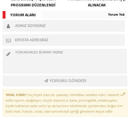
PROGRAMI DÜZENLENDI
ALINACAK
YORUM ALANI
Yorum Yok
YORUMU GÖNDER
YASAL UYARI!
Suç teşkil edecek, yasadışı, tehditkar, rahatsız edici, hakaret ve
küfür içeren, aşağılayıcı, küçük düşürücü, kaba, pornografik, ahlaka aykırı,
kişilik haklarına zarar verici ya da benzeri niteliklerde içeriklerden doğan her
türlü mali, hukuki, cezai, idari sorumluluk içeriği gönderen kişiye aittir.