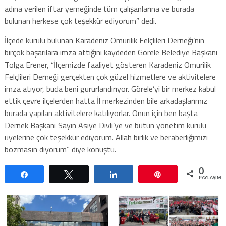
adına verilen iftar yemeğinde tüm çalışanlarına ve burada
bulunan herkese çok teşekkür ediyorum” dedi.
İlçede kurulu bulunan Karadeniz Omurilik Felçlileri Derneği’nin
birçok başarılara imza attığını kaydeden Görele Belediye Başkanı
Tolga Erener, “İlçemizde faaliyet gösteren Karadeniz Omurilik
Felçlileri Derneği gerçekten çok güzel hizmetlere ve aktivitelere
imza atıyor, buda beni gururlandırıyor. Görele’yi bir merkez kabul
ettik çevre ilçelerden hatta İl merkezinden bile arkadaşlarımız
burada yapılan aktivitelere katılıyorlar. Onun için ben başta
Dernek Başkanı Sayın Asiye Divli’ye ve bütün yönetim kurulu
üyelerine çok teşekkür ediyorum. Allah birlik ve beraberliğimizi
bozmasın diyorum” diye konuştu.
0
Paylaş
Tweetle
Paylaş
Pin
PAYLAŞIML