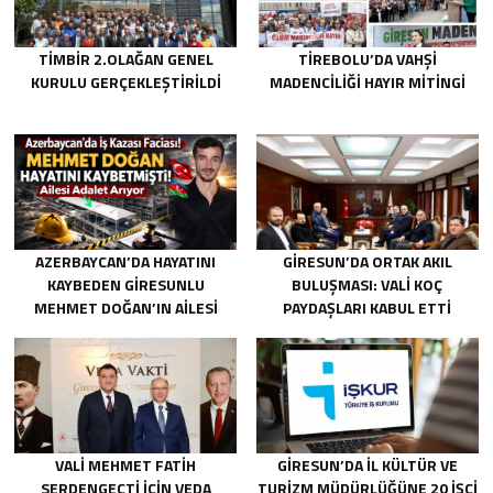
TİMBİR 2.OLAĞAN GENEL
TIREBOLU’DA VAHŞI
KURULU GERÇEKLEŞTIRILDI
MADENCILIĞI HAYIR MITINGI
AZERBAYCAN’DA HAYATINI
GIRESUN’DA ORTAK AKIL
KAYBEDEN GIRESUNLU
BULUŞMASI: VALI KOÇ
MEHMET DOĞAN’IN AILESI
PAYDAŞLARI KABUL ETTI
ADALET ARIYOR
VALI MEHMET FATIH
GIRESUN’DA İL KÜLTÜR VE
SERDENGEÇTI İÇIN VEDA
TURIZM MÜDÜRLÜĞÜNE 20 İŞÇI