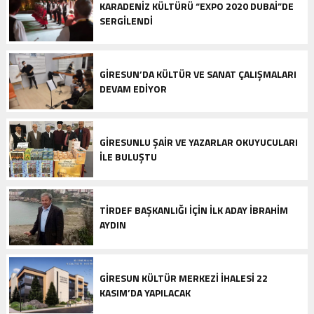
KARADENIZ KÜLTÜRÜ “EXPO 2020 DUBAI”DE
SERGILENDI
GIRESUN’DA KÜLTÜR VE SANAT ÇALIŞMALARI
DEVAM EDIYOR
GIRESUNLU ŞAIR VE YAZARLAR OKUYUCULARI
ILE BULUŞTU
TİRDEF BAŞKANLIĞI İÇIN İLK ADAY İBRAHIM
AYDIN
GIRESUN KÜLTÜR MERKEZI İHALESI 22
KASIM’DA YAPILACAK