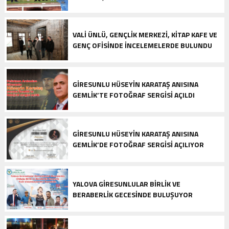
VALI ÜNLÜ, GENÇLIK MERKEZI, KITAP KAFE VE
GENÇ OFISINDE İNCELEMELERDE BULUNDU
GIRESUNLU HÜSEYIN KARATAŞ ANISINA
GEMLIK’TE FOTOĞRAF SERGISI AÇILDI
GIRESUNLU HÜSEYIN KARATAŞ ANISINA
GEMLIK’DE FOTOĞRAF SERGISI AÇILIYOR
YALOVA GIRESUNLULAR BIRLIK VE
BERABERLIK GECESINDE BULUŞUYOR