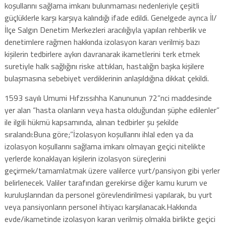
koşullarını sağlama imkanı bulunmaması nedenleriyle çeşitli
güçlüklerle karşı karşıya kalındığı ifade edildi. Genelgede ayrıca İl/
İlçe Salgın Denetim Merkezleri aracılığıyla yapılan rehberlik ve
denetimlere rağmen hakkında izolasyon kararı verilmiş bazı
kişilerin tedbirlere aykırı davranarak ikametlerini terk etmek
suretiyle halk sağlığını riske attıkları, hastalığın başka kişilere
bulaşmasına sebebiyet verdiklerinin anlaşıldığına dikkat çekildi.
1593 sayılı Umumi Hıfzıssıhha Kanununun 72”nci maddesinde
yer alan “hasta olanların veya hasta olduğundan şüphe edilenler”
ile ilgili hükmü kapsamında, alınan tedbirler şu şekilde
sıralandı:Buna göre;”İzolasyon koşullarını ihlal eden ya da
izolasyon koşullarını sağlama imkanı olmayan geçici nitelikte
yerlerde konaklayan kişilerin izolasyon süreçlerini
geçirmek/tamamlatmak üzere valilerce yurt/pansiyon gibi yerler
belirlenecek. Valiler tarafından gerekirse diğer kamu kurum ve
kuruluşlarından da personel görevlendirilmesi yapılarak, bu yurt
veya pansiyonların personel ihtiyacı karşılanacak.Hakkında
evde/ikametinde izolasyon kararı verilmiş olmakla birlikte geçici