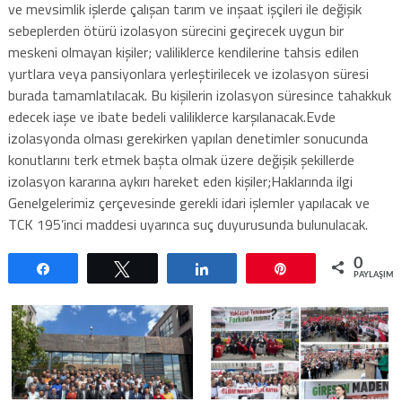
ve mevsimlik işlerde çalışan tarım ve inşaat işçileri ile değişik
sebeplerden ötürü izolasyon sürecini geçirecek uygun bir
meskeni olmayan kişiler; valiliklerce kendilerine tahsis edilen
yurtlara veya pansiyonlara yerleştirilecek ve izolasyon süresi
burada tamamlatılacak. Bu kişilerin izolasyon süresince tahakkuk
edecek iaşe ve ibate bedeli valiliklerce karşılanacak.Evde
izolasyonda olması gerekirken yapılan denetimler sonucunda
konutlarını terk etmek başta olmak üzere değişik şekillerde
izolasyon kararına aykırı hareket eden kişiler;Haklarında ilgi
Genelgelerimiz çerçevesinde gerekli idari işlemler yapılacak ve
TCK 195’inci maddesi uyarınca suç duyurusunda bulunulacak.
0
Paylaş
Tweetle
Paylaş
Pin
PAYLAŞIML