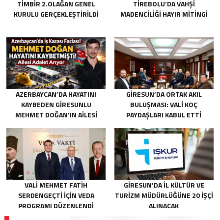
TİMBİR 2.OLAĞAN GENEL
TIREBOLU’DA VAHŞI
KURULU GERÇEKLEŞTIRILDI
MADENCILIĞI HAYIR MITINGI
AZERBAYCAN’DA HAYATINI
GIRESUN’DA ORTAK AKIL
KAYBEDEN GIRESUNLU
BULUŞMASI: VALI KOÇ
MEHMET DOĞAN’IN AILESI
PAYDAŞLARI KABUL ETTI
ADALET ARIYOR
VALI MEHMET FATIH
GIRESUN’DA İL KÜLTÜR VE
SERDENGEÇTI İÇIN VEDA
TURIZM MÜDÜRLÜĞÜNE 20 İŞÇI
PROGRAMI DÜZENLENDI
ALINACAK