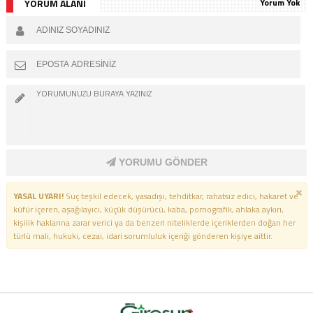
YORUM ALANI
Yorum Yok
YORUMU GÖNDER
YASAL UYARI!
Suç teşkil edecek, yasadışı, tehditkar, rahatsız edici, hakaret ve
küfür içeren, aşağılayıcı, küçük düşürücü, kaba, pornografik, ahlaka aykırı,
kişilik haklarına zarar verici ya da benzeri niteliklerde içeriklerden doğan her
türlü mali, hukuki, cezai, idari sorumluluk içeriği gönderen kişiye aittir.