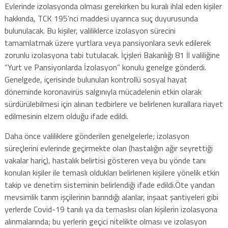
Evlerinde izolasyonda olması gerekirken bu kuralı ihlal eden kişiler
hakkında, TCK 195’nci maddesi uyarınca suç duyurusunda
bulunulacak. Bu kişiler, valiliklerce izolasyon sürecini
tamamlatmak üzere yurtlara veya pansiyonlara sevk edilerek
zorunlu izolasyona tabi tutulacak. İçişleri Bakanlığı 81 İl valiliğine
“Yurt ve Pansiyonlarda İzolasyon” konulu genelge gönderdi.
Genelgede, içerisinde bulunulan kontrollü sosyal hayat
döneminde koronavirüs salgınıyla mücadelenin etkin olarak
sürdürülebilmesi için alınan tedbirlere ve belirlenen kurallara riayet
edilmesinin elzem olduğu ifade edildi.
Daha önce valiliklere gönderilen genelgelerle; izolasyon
süreçlerini evlerinde geçirmekte olan (hastalığın ağır seyrettiği
vakalar hariç), hastalık belirtisi gösteren veya bu yönde tanı
konulan kişiler ile temaslı oldukları belirlenen kişilere yönelik etkin
takip ve denetim sisteminin belirlendiği ifade edildi.Öte yandan
mevsimlik tarım işçilerinin barındığı alanlar, inşaat şantiyeleri gibi
yerlerde Covid-19 tanılı ya da temaslısı olan kişilerin izolasyona
alınmalarında; bu yerlerin geçici nitelikte olması ve izolasyon