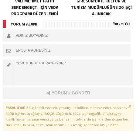
VALI MEHMET FATIH
GIRESUN’DA İL KÜLTÜR VE
SERDENGEÇTI İÇIN VEDA
TURIZM MÜDÜRLÜĞÜNE 20 İŞÇI
PROGRAMI DÜZENLENDI
ALINACAK
YORUM ALANI
Yorum Yok
YORUMU GÖNDER
YASAL UYARI!
Suç teşkil edecek, yasadışı, tehditkar, rahatsız edici, hakaret ve
küfür içeren, aşağılayıcı, küçük düşürücü, kaba, pornografik, ahlaka aykırı,
kişilik haklarına zarar verici ya da benzeri niteliklerde içeriklerden doğan her
türlü mali, hukuki, cezai, idari sorumluluk içeriği gönderen kişiye aittir.