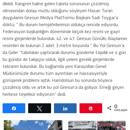
dikildi. Kangren haline gelen tabela sorununun çözülmüş
olmasından dolayı mutlu olduğunu söyleyen Hasan Turan
duygularını Giresun Medya Platformu Başkanı Sadi Toygar’a
döktü; “ Bu durum hemşehrilerimizi oldukça rencide ediyordu.
Federasyon başkanlığım döneminde birçok kez resmi ve gayri
resmi girişimlerde bulunduk. 42. ve 47. Giresun Gönüllü Alaylarının
resimleri de bulunan 2 adet 3 metre boyunda “ Bu Yol Giresun’a
da Gider ”tabelaları yaptırarak durumu gündeme taşıdık ve o gün
bu gündür de takipçisi olduk, ilgili yelere gerekli girişimlerde
tekraren bulunduk. Bu bağlamda yeni Karayolları Genel
Müdürümüzle durumu tüm ayrıntıları ve hassasiyetiyle
görüşerek problemi aştık. Hamdolsun bu sorunda böylece
çözülmüş oldu ve artık bu yol Giresun’a da gidiyor. Emeği geçen
herkese teşekkür ediyorum” dedi.
0
Paylaş
Tweetle
Paylaş
Pin
PAYLAŞIML