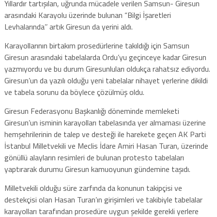
Yıllardır tartışılan, uğrunda mücadele verilen Samsun- Giresun
arasındaki Karayolu üzerinde bulunan “Bilgi İşaretleri
Levhalarında’’ artık Giresun da yerini aldı.
Karayollarının birtakım prosedürlerine takıldığı için Samsun
Giresun arasındaki tabelalarda Ordu’yu geçinceye kadar Giresun
yazmıyordu ve bu durum Giresunluları oldukça rahatsız ediyordu.
Giresun’un da yazılı olduğu yeni tabelalar nihayet yerlerine dikildi
ve tabela sorunu da böylece çözülmüş oldu.
Giresun Federasyonu Başkanlığı döneminde memleketi
Giresun’un isminin karayolları tabelasında yer almaması üzerine
hemşehrilerinin de talep ve desteği ile harekete geçen AK Parti
İstanbul Milletvekili ve Meclis İdare Amiri Hasan Turan, üzerinde
gönüllü alayların resimleri de bulunan protesto tabelaları
yaptırarak durumu Giresun kamuoyunun gündemine taşıdı.
Milletvekili olduğu süre zarfında da konunun takipçisi ve
destekçisi olan Hasan Turan’ın girişimleri ve takibiyle tabelalar
karayolları tarafından prosedüre uygun şekilde gerekli yerlere