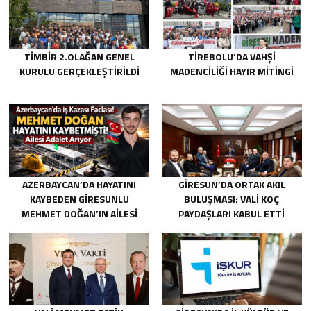
TİMBİR 2.OLAĞAN GENEL
TIREBOLU’DA VAHŞI
KURULU GERÇEKLEŞTIRILDI
MADENCILIĞI HAYIR MITINGI
AZERBAYCAN’DA HAYATINI
GIRESUN’DA ORTAK AKIL
KAYBEDEN GIRESUNLU
BULUŞMASI: VALI KOÇ
MEHMET DOĞAN’IN AILESI
PAYDAŞLARI KABUL ETTI
ADALET ARIYOR