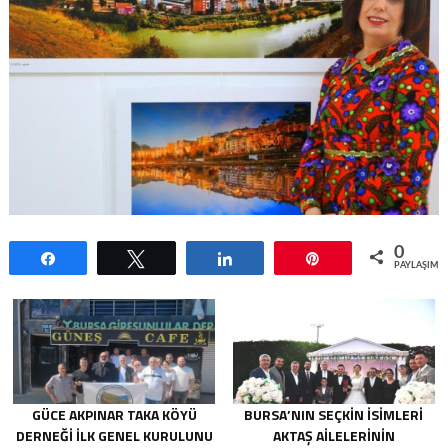
0
Paylaş
Tweetle
Paylaş
Pin
PAYLAŞIML
GÜCE AKPINAR TAKA KÖYÜ
BURSA’NIN SEÇKIN İSIMLERI
DERNEĞI İLK GENEL KURULUNU
AKTAŞ AILELERININ