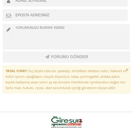
YORUMU GÖNDER
YASAL UYARI!
Suç teşkil edecek, yasadışı, tehditkar, rahatsız edici, hakaret ve
küfür içeren, aşağılayıcı, küçük düşürücü, kaba, pornografik, ahlaka aykırı,
kişilik haklarına zarar verici ya da benzeri niteliklerde içeriklerden doğan her
türlü mali, hukuki, cezai, idari sorumluluk içeriği gönderen kişiye aittir.