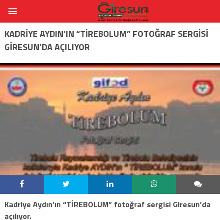
KADRIYE AYDIN’IN “TİREBOLUM” FOTOĞRAF SERGISI
GIRESUN’DA AÇILIYOR
Kadriye Aydın’ın “TİREBOLUM” fotoğraf sergisi Giresun’da
açılıyor.