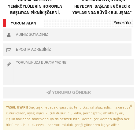
YENIKÖYLÜLERIN HORONLA
HEYECANI BAŞLADI: GÖRECIK
BAŞLAYAN PIKNIK ŞÖLENI,
YAYLASINDA BÜYÜK BULUŞMA”
GELECEĞE ATILAN TEMELLERLE
YORUM ALANI
Yorum Yok
TAÇLANDI
YORUMU GÖNDER
YASAL UYARI!
Suç teşkil edecek, yasadışı, tehditkar, rahatsız edici, hakaret ve
küfür içeren, aşağılayıcı, küçük düşürücü, kaba, pornografik, ahlaka aykırı,
kişilik haklarına zarar verici ya da benzeri niteliklerde içeriklerden doğan her
türlü mali, hukuki, cezai, idari sorumluluk içeriği gönderen kişiye aittir.