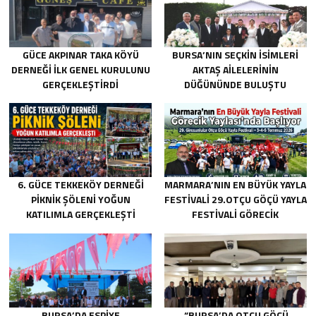
GÜCE AKPINAR TAKA KÖYÜ
BURSA’NIN SEÇKIN İSIMLERI
DERNEĞI İLK GENEL KURULUNU
AKTAŞ AILELERININ
GERÇEKLEŞTIRDI
DÜĞÜNÜNDE BULUŞTU
6. GÜCE TEKKEKÖY DERNEĞI
MARMARA’NIN EN BÜYÜK YAYLA
PIKNIK ŞÖLENI YOĞUN
FESTIVALI 29.OTÇU GÖÇÜ YAYLA
KATILIMLA GERÇEKLEŞTI
FESTIVALI GÖRECIK
YAYLASI’NDA BAŞLIYOR
BURSA’DA ESPIYE
“BURSA’DA OTÇU GÖÇÜ