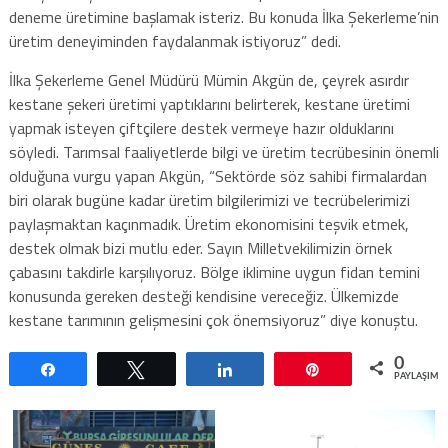
deneme üretimine başlamak isteriz. Bu konuda İlka Şekerleme’nin
üretim deneyiminden faydalanmak istiyoruz” dedi.
İlka Şekerleme Genel Müdürü Mümin Akgün de, çeyrek asırdır
kestane şekeri üretimi yaptıklarını belirterek, kestane üretimi
yapmak isteyen çiftçilere destek vermeye hazır olduklarını
söyledi. Tarımsal faaliyetlerde bilgi ve üretim tecrübesinin önemli
olduğuna vurgu yapan Akgün, “Sektörde söz sahibi firmalardan
biri olarak bugüne kadar üretim bilgilerimizi ve tecrübelerimizi
paylaşmaktan kaçınmadık. Üretim ekonomisini teşvik etmek,
destek olmak bizi mutlu eder. Sayın Milletvekilimizin örnek
çabasını takdirle karşılıyoruz. Bölge iklimine uygun fidan temini
konusunda gereken desteği kendisine vereceğiz. Ülkemizde
kestane tarımının gelişmesini çok önemsiyoruz” diye konuştu.
0
Paylaş
Tweetle
Paylaş
Pin
PAYLAŞIML