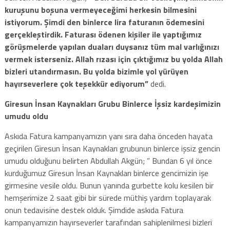
kuruşunu boşuna vermeyeceğimi herkesin bilmesini
istiyorum. Şimdi den binlerce lira faturanın ödemesini
gerçekleştirdik. Faturası ödenen kişiler ile yaptığımız
görüşmelerde yapılan duaları duysanız tüm mal varlığınızı
vermek isterseniz. Allah rızası için çıktığımız bu yolda Allah
bizleri utandırmasın. Bu yolda bizimle yol yürüyen
hayırseverlere çok teşekkür ediyorum”
dedi.
Giresun İnsan Kaynakları Grubu Binlerce İşsiz kardeşimizin
umudu oldu
Askıda Fatura kampanyamızın yanı sıra daha önceden hayata
geçirilen Giresun İnsan Kaynakları grubunun binlerce işsiz gencin
umudu olduğunu belirten Abdullah Akgün; ” Bundan 6 yıl önce
kurduğumuz Giresun İnsan Kaynakları binlerce gencimizin işe
girmesine vesile oldu. Bunun yanında gurbette kolu kesilen bir
hemşerimize 2 saat gibi bir sürede müthiş yardım toplayarak
onun tedavisine destek olduk. Şimdide askıda Fatura
kampanyamızın hayırseverler tarafından sahiplenilmesi bizleri