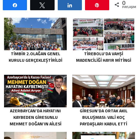
0
Paylaş
Tweetle
Paylaş
Pin
PAYLAŞIML
TİMBİR 2.OLAĞAN GENEL
TIREBOLU’DA VAHŞI
KURULU GERÇEKLEŞTIRILDI
MADENCILIĞI HAYIR MITINGI
AZERBAYCAN’DA HAYATINI
GIRESUN’DA ORTAK AKIL
KAYBEDEN GIRESUNLU
BULUŞMASI: VALI KOÇ
MEHMET DOĞAN’IN AILESI
PAYDAŞLARI KABUL ETTI
ADALET ARIYOR