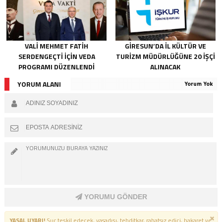
VALI MEHMET FATIH
GIRESUN’DA İL KÜLTÜR VE
SERDENGEÇTI İÇIN VEDA
TURIZM MÜDÜRLÜĞÜNE 20 İŞÇI
PROGRAMI DÜZENLENDI
ALINACAK
YORUM ALANI
Yorum Yok
YORUMU GÖNDER
YASAL UYARI!
Suç teşkil edecek, yasadışı, tehditkar, rahatsız edici, hakaret ve