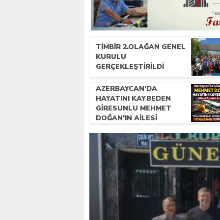
TİMBİR 2.OLAĞAN GENEL
KURULU
GERÇEKLEŞTIRILDI
AZERBAYCAN’DA
HAYATINI KAYBEDEN
GIRESUNLU MEHMET
DOĞAN’IN AILESI
ADALET ARIYOR