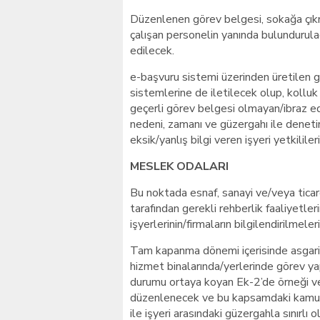
Düzenlenen görev belgesi, sokağa çıkma
çalışan personelin yanında bulundurula
edilecek.
e-başvuru sistemi üzerinden üretilen g
sistemlerine de iletilecek olup, kolluk
geçerli görev belgesi olmayan/ibraz 
nedeni, zamanı ve güzergahı ile deneti
eksik/yanlış bilgi veren işyeri yetkilile
MESLEK ODALARI
Bu noktada esnaf, sanayi ve/veya ticare
tarafından gerekli rehberlik faaliyetleri
işyerlerinin/firmaların bilgilendirilmel
Tam kapanma dönemi içerisinde asgari 
hizmet binalarında/yerlerinde görev yap
durumu ortaya koyan Ek-2’de örneği ve
düzenlenecek ve bu kapsamdaki kamu pe
ile işyeri arasındaki güzergahla sınırlı