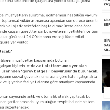
hse konu sektörlerde çalışanlara yönelik sokağa çıkma
YA
; muafiyetlerin suiistimal edilmemesi, hastalığın yayılımı
GI
re toplumsal yükün artmaması açısından son derece önemli
SEF
darik ve lojistik sektörleri başta olmak üzere daha önce
de çalışan görevliler için bu işyerlerinin yetkililerince tüm
azar günü saat 24.00’de sona ereceği ifade edildi.
GI
ilere yer verildi:
SA
SIL
ılacak?
ibaren muafiyetler kapsamında bulunan
alışan kişilerin,
e-devlet platformunda yer alan
mi üzerinden “görev belgesi” başvurusunda bulunacak.
şilerin sosyal güvenlik numarasına göre halen çalışmakta
ek ve iş yerinin faaliyet alanına göre muafiyet kapsamında
yonlar sayesinde anlık ve otomatik olarak yapılacak bu
anan şartlar arasında uyumluluğun tespiti halinde sistem
esi düzenlenecek.