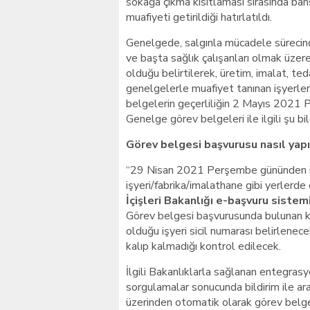
sokağa çıkma kısıtlaması sırasında ba
muafiyeti getirildiği hatırlatıldı.
Genelgede, salgınla mücadele sürecinde
ve başta sağlık çalışanları olmak üze
olduğu belirtilerek, üretim, imalat, te
genelgelerle muafiyet tanınan işyerlerin
belgelerin geçerliliğin 2 Mayıs 2021 P
Genelge görev belgeleri ile ilgili şu bilg
Görev belgesi başvurusu nasıl yap
“29 Nisan 2021 Perşembe gününden it
işyeri/fabrika/imalathane gibi yerlerde ç
İçişleri Bakanlığı e-başvuru siste
Görev belgesi başvurusunda bulunan ki
olduğu işyeri sicil numarası belirlenec
kalıp kalmadığı kontrol edilecek.
İlgili Bakanlıklarla sağlanan entegras
sorgulamalar sonucunda bildirim ile ar
üzerinden otomatik olarak görev belg