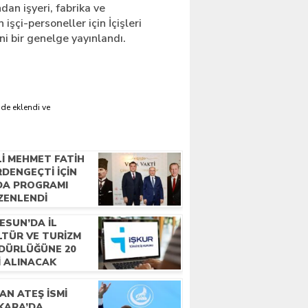
ndan işyeri, fabrika ve
işçi-personeller için İçişleri
ni bir genelge yayınlandı.
'de eklendi ve
LI MEHMET FATIH
DENGEÇTI İÇIN
DA PROGRAMI
ZENLENDI
ESUN’DA İL
LTÜR VE TURIZM
DÜRLÜĞÜNE 20
I ALINACAK
AN ATEŞ İSMI
KARA’DA