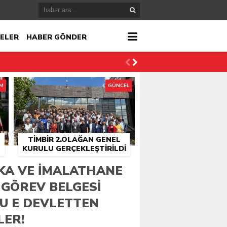
ELER
HABER GÖNDER
İM
GÜNCEL
TİMBİR 2.OLAĞAN GENEL
KURULU GERÇEKLEŞTIRILDI
r
IKA VE IMALATHANE
 GÖREV BELGESI
çlandı
U E DEVLETTEN
LER!