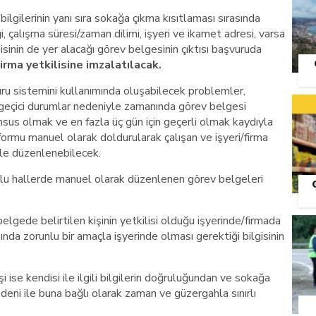
ilgilerinin yanı sıra sokağa çıkma kısıtlaması sırasında
, çalışma süresi/zaman dilimi, işyeri ve ikamet adresi, varsa
isinin de yer alacağı görev belgesinin çıktısı başvuruda
firma yetkilisine imzalatılacak.
ru sistemini kullanımında oluşabilecek problemler,
 geçici durumlar nedeniyle zamanında görev belgesi
us olmak ve en fazla üç gün için geçerli olmak kaydıyla
ormu manuel olarak doldurularak çalışan ve işyeri/firma
yle düzenlenebilecek.
lu hallerde manuel olarak düzenlenen görev belgeleri
S
ı belgede belirtilen kişinin yetkilisi olduğu işyerinde/firmada
sında zorunlu bir amaçla işyerinde olması gerektiği bilgisinin
ise kendisi ile ilgili bilgilerin doğruluğundan ve sokağa
deni ile buna bağlı olarak zaman ve güzergahla sınırlı