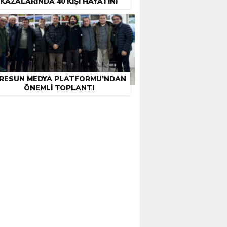
KAZALARINDA 40 KIŞI HAYATINI
KAYBETTI
IRESUN MEDYA PLATFORMU’NDAN
ÖNEMLI TOPLANTI