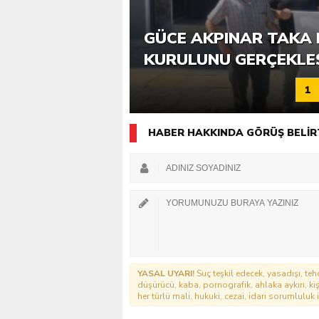
6. GÜCE TEKKEKÖY DE
GÜCE AKPINAR TAKA 
KATILIMLA GERÇEKLE
KURULUNU GERÇEKLE
1
HABER HAKKINDA GÖRÜŞ BELİR
YASAL UYARI!
Suç teşkil edecek, yasadışı, tehd
düşürücü, kaba, pornografik, ahlaka aykırı, kişi
her türlü mali, hukuki, cezai, idari sorumluluk i