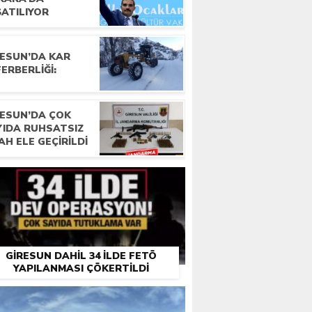
ŞATILIYOR
RESUN’DA KAR
ERBERLIĞI:
RESUN’DA ÇOK
YIDA RUHSATSIZ
AH ELE GEÇIRILDI
GIRESUN DAHIL 34 ILDE FETÖ
YAPILANMASI ÇÖKERTILDI