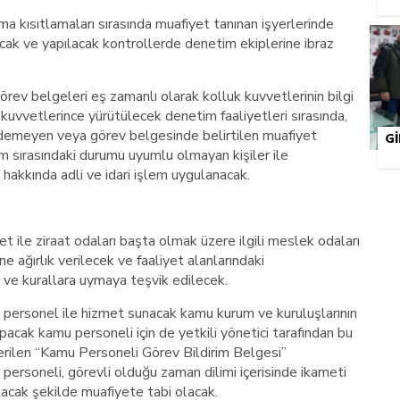
 kısıtlamaları sırasında muafiyet tanınan işyerlerinde
cak ve yapılacak kontrollerde denetim ekiplerine ibraz
örev belgeleri eş zamanlı olarak kolluk kuvvetlerinin bilgi
 kuvvetlerince yürütülecek denetim faaliyetleri sırasında,
edemeyen veya görev belgesinde belirtilen muafiyet
G
m sırasındaki durumu uyumlu olmayan kişiler ile
ri hakkında adli ve idari işlem uygulanacak.
t ile ziraat odaları başta olmak üzere ilgili meslek odaları
ne ağırlık verilecek ve faaliyet alanlarındaki
eri ve kurallara uymaya teşvik edilecek.
personel ile hizmet sunacak kamu kurum ve kuruluşlarının
acak kamu personeli için de yetkili yönetici tarafından bu
rilen “Kamu Personeli Görev Bildirim Belgesi”
rsoneli, görevli olduğu zaman dilimi içerisinde ikameti
 olacak şekilde muafiyete tabi olacak.