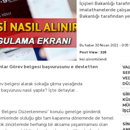
İçişleri Bakanlığı tarafı
imalathanelerde çalışan 
azi’de hayatını kaybetti
Bakanlığı tarafından ye
Bu haber 30 Nisan 2021 - 0:05 
Post View :
326
kez görüntülendi.
şanlar Görev belgesi başvurusunu e devletten
VA
SER
VE
rev belgesi alarak sokağa çıkma yasağında
DÜ
i başvurusu nasıl yapılır? İşte detaylar…
GIR
KÜ
MÜ
İŞÇ
örev Belgesi Düzenlenmesi” konulu genelge gönderdi.
emlerinde olduğu gibi tam kapanma döneminde de temel
istik zincirlerinde herhangi bir aksama yaşanmaması olan
SIN
AN