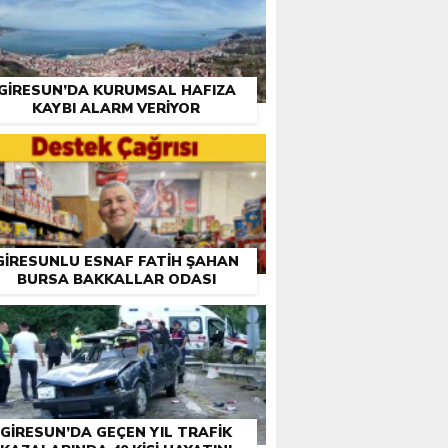
GIRESUN’DA KURUMSAL HAFIZA
KAYBI ALARM VERIYOR
GIRESUNLU ESNAF FATIH ŞAHAN
BURSA BAKKALLAR ODASI
EÇIMLERI ÖNCESI DESTEK İSTEDI
GIRESUN’DA GEÇEN YIL TRAFIK