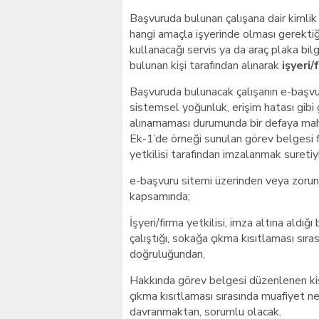
Başvuruda bulunan çalışana dair kimlik b
hangi amaçla işyerinde olması gerektiği
kullanacağı servis ya da araç plaka bilg
bulunan kişi tarafından alınarak
işyeri/
Başvuruda bulunacak çalışanın e-başvu
sistemsel yoğunluk, erişim hatası gibi
alınamaması durumunda bir defaya mahs
Ek-1’de örneği sunulan görev belgesi f
yetkilisi tarafından imzalanmak sureti
e-başvuru sitemi üzerinden veya zorun
kapsamında;
İşyeri/firma yetkilisi, imza altına aldığ
çalıştığı, sokağa çıkma kısıtlaması sıra
doğruluğundan,
Hakkında görev belgesi düzenlenen kişi 
çıkma kısıtlaması sırasında muafiyet ne
davranmaktan, sorumlu olacak.