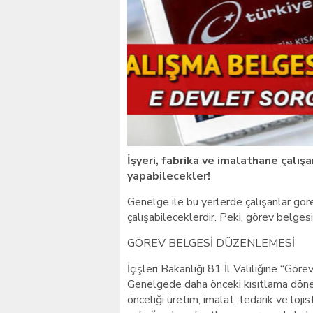
Giresunlu sürücü Orhang
İşyeri, fabrika ve imalathane çalı
yapabilecekler!
Genelge ile bu yerlerde çalışanlar gö
çalışabileceklerdir. Peki, görev belges
GÖREV BELGESİ DÜZENLEMESİ
İçişleri Bakanlığı 81 İl Valiliğine “G
Genelgede daha önceki kısıtlama dön
önceliği üretim, imalat, tedarik ve loj