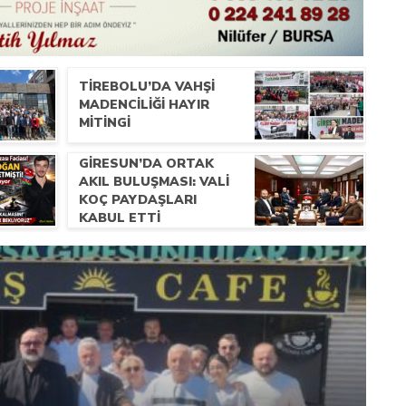
TIREBOLU’DA VAHŞI
MADENCILIĞI HAYIR
MITINGI
GIRESUN’DA ORTAK
AKIL BULUŞMASI: VALI
KOÇ PAYDAŞLARI
KABUL ETTI