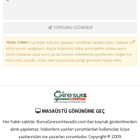
YORUMU GÖNDER
YASAL UYARI!
Suç teşkil edecek, yasadışı, tehditkar, rahatsız edici, hakaret ve
küfür içeren, aşağılayıcı, küçük düşürücü, kaba, pornografik, ahlaka aykırı,
kişilik haklarına zarar verici ya da benzeri niteliklerde içeriklerden doğan her
türlü mali, hukuki, cezai, idari sorumluluk içeriği gönderen kişiye aittir.
MASAÜSTÜ GÖRÜNÜME GEÇ
Her hakkı saklıdır. BursaGiresunHavadis.com'dan kaynak gösterilmeden
alıntı yapılamaz. Haberlere yazılan yorumlardan kullanıcılar, köşe
yazılarından ise yazarları sorumludur. Copyright © 2009