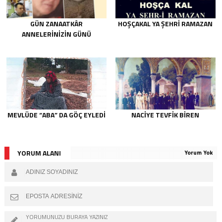
GÜN ZANAATKÂR
HOŞÇAKAL YA ŞEHRİ RAMAZAN
ANNELERİNİZİN GÜNÜ
MEVLÜDE “ABA” DA GÖÇ EYLEDI
NACIYE TEVFIK BIREN
YORUM ALANI
Yorum Yok