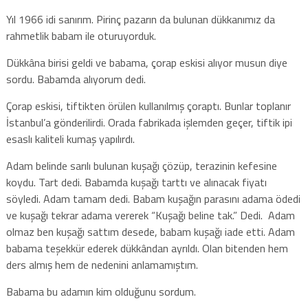
Yıl 1966 idi sanırım. Pirinç pazarın da bulunan dükkanımız da
rahmetlik babam ile oturuyorduk.
Dükkâna birisi geldi ve babama, çorap eskisi alıyor musun diye
sordu. Babamda alıyorum dedi.
Çorap eskisi, tiftikten örülen kullanılmış çoraptı. Bunlar toplanır
İstanbul’a gönderilirdi. Orada fabrikada işlemden geçer, tiftik ipi
esaslı kaliteli kumaş yapılırdı.
Adam belinde sarılı bulunan kuşağı çözüp, terazinin kefesine
koydu. Tart dedi. Babamda kuşağı tarttı ve alınacak fiyatı
söyledi. Adam tamam dedi. Babam kuşağın parasını adama ödedi
ve kuşağı tekrar adama vererek “Kuşağı beline tak.” Dedi. Adam
olmaz ben kuşağı sattım desede, babam kuşağı iade etti. Adam
babama teşekkür ederek dükkândan ayrıldı. Olan bitenden hem
ders almış hem de nedenini anlamamıştım.
Babama bu adamın kim olduğunu sordum.