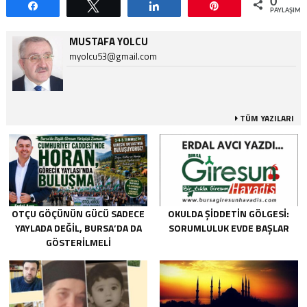
0
Paylaş
Tweetle
Paylaş
Pin
PAYLAŞIML
MUSTAFA YOLCU
myolcu53@gmail.com
TÜM YAZILARI
OTÇU GÖÇÜNÜN GÜCÜ SADECE
OKULDA ŞIDDETIN GÖLGESI:
YAYLADA DEĞIL, BURSA’DA DA
SORUMLULUK EVDE BAŞLAR
GÖSTERILMELI