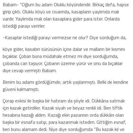
Babam- “Oğlum bu adam Oluklu köyündendir. Birkaç defa, hapse
girip çıktı. Oluklu köyü ve civarında, kasapların yaylımda malı
vardır. Yaylımda malı olan kasaplara gider para ister. Onlarda
istediği parayı verirler.
-Kasaplar istediği parayı vermezse ne olur? Diye sorduğum da,
köye gider, kasabın sürüsünün içine dalar ve malların bir kısmını
bıçaklar. Çoban buna müdahale etmez mi diye sorduğumda,
çobanda can taşıyor. Çobanın üzerine yürür ve onu da bıçaklar
diye cevap vermişti Babam.
Benim bu adamı gördüğümde, artık yaşlanmıştı. Belki de kendine
güveni kalmamıştı.
Çorap eskisi ile başka bir hatıram da şöyle idi. Dükkâna satmak
için kazak getirdiler. Kazak siyah ve beyaz renkli idi. Ben tiftik
hesabına kazağı aldım. Kazağı ekin pazarının orda dükkânı olan
başka bir esnafa satıp, para kazanmak istedim. Gittiğim esnaf,
ben bunu alamam dedi. Niye diye sorduğumda “Bu kazak kıl ve