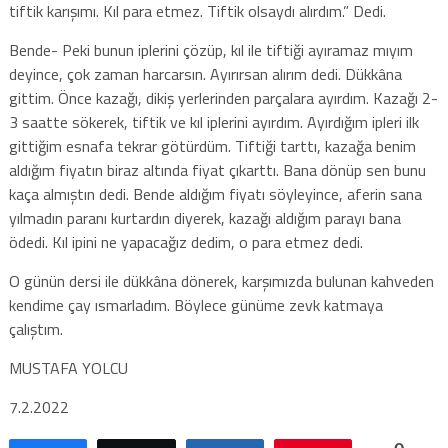
tiftik karışımı. Kıl para etmez. Tiftik olsaydı alırdım.” Dedi.
Bende- Peki bunun iplerini çözüp, kıl ile tiftiği ayıramaz mıyım
deyince, çok zaman harcarsın. Ayırırsan alırım dedi. Dükkâna
gittim. Önce kazağı, dikiş yerlerinden parçalara ayırdım. Kazağı 2-
3 saatte sökerek, tiftik ve kıl iplerini ayırdım. Ayırdığım ipleri ilk
gittiğim esnafa tekrar götürdüm. Tiftiği tarttı, kazağa benim
aldığım fiyatın biraz altında fiyat çıkarttı. Bana dönüp sen bunu
kaça almıştın dedi. Bende aldığım fiyatı söyleyince, aferin sana
yılmadın paranı kurtardın diyerek, kazağı aldığım parayı bana
ödedi. Kıl ipini ne yapacağız dedim, o para etmez dedi.
O günün dersi ile dükkâna dönerek, karşımızda bulunan kahveden
kendime çay ısmarladım. Böylece günüme zevk katmaya
çalıştım.
MUSTAFA YOLCU
7.2.2022