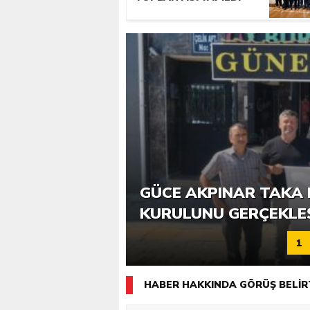
6. GÜCE TEKKEKÖY DE
GÜCE AKPINAR TAKA 
KATILIMLA GERÇEKLE
KURULUNU GERÇEKLE
1
HABER HAKKINDA GÖRÜŞ BELİR