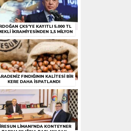
RDOĞAN ÇKS’YE KAYITLI 5.000 TL
MEKLI İKRAMIYESINDEN 1,5 MILYON
ÇIFTÇI EMEKLISINE DE IKRAMIYE
RADENIZ FINDIĞININ KALITESI BIR
KERE DAHA ISPATLANDI
IRESUN LIMANI’NDA KONTEYNER