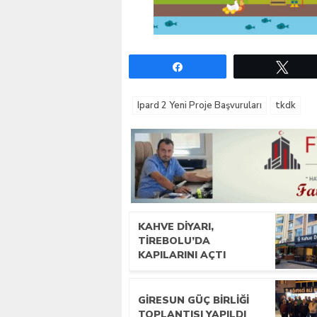
Paylaş
Twe
Ipard 2 Yeni Proje Başvuruları
tkdk
KAHVE DIYARI,
TIREBOLU’DA
KAPILARINI AÇTI
GIRESUN GÜÇ BIRLIĞI
TOPLANTISI YAPILDI