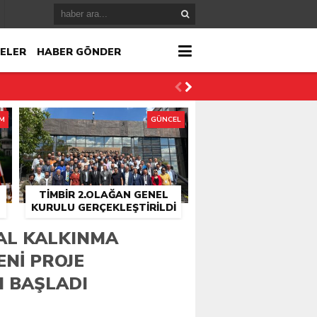
ELER
HABER GÖNDER
İM
GÜNCEL
TİMBİR 2.OLAĞAN GENEL
KURULU GERÇEKLEŞTIRILDI
r
SAL KALKINMA
ENI PROJE
çlandı
 BAŞLADI