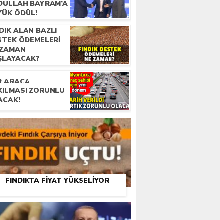
DULLAH BAYRAM’A
YÜK ÖDÜL!
DIK ALAN BAZLI
STEK ÖDEMELERI
 ZAMAN
ŞLAYACAK?
R ARACA
KILMASI ZORUNLU
ACAK!
FINDIKTA FIYAT YÜKSELIYOR