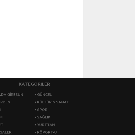
KATEGORİLER
DA GİRESUN
GÜNCEL
ERDEN
KÜLTÜR & SANAT
M
SPOR
ZM
SAĞLIK
ET
YURTTAN
GALERİ
RÖPORTAJ