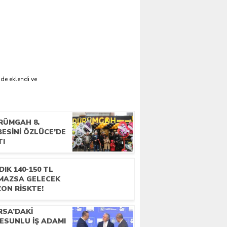
'de eklendi ve
RÜMGAH 8.
ESINI ÖZLÜCE’DE
TI
DIK 140-150 TL
MAZSA GELECEK
ON RISKTE!
RSA’DAKI
ESUNLU İŞ ADAMI