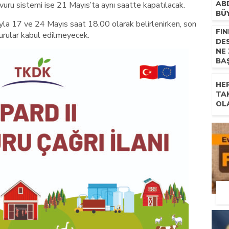
AB
aşvuru sistemi ise 21 Mayıs’ta aynı saatte kapatılacak.
BÜ
sıyla 17 ve 24 Mayıs saat 18.00 olarak belirlenirken, son
FIN
urular kabul edilmeyecek.
DE
NE
BA
HE
TA
OL