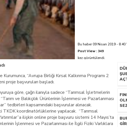
azi’de hayatını kaybetti
Bu haber 09 Nisan 2019 - 8:40 
Post View :
349
kez görüntülendi.
adı
DÜ
ŞUB
 Kurumunca, “Avrupa Birliği Kırsal Kalkınma Programı 2
AÇ
ni proje başvuruları başladı.
yuruya göre, çağrı ilanıyla sadece “Tarımsal İşletmelerin
FIN
ile “Tarım ve Balıkçılık Ürünlerinin İşlenmesi ve Pazarlanması
OL
rımlar” tedbirleri kapsamındaki başvurular alınacak.
SEZ
eki TKDK koordinatörlüklerine yapılacak. “Tarımsal
 Yatırımlar”a ilişkin online proje başvuru sistemi 14 Mayıs’ta
BU
lerinin İşlenmesi ve Pazarlanması ile İlgili Fiziki Varlıklara
GIR