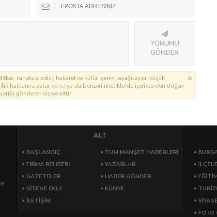
YORUMU
GÖNDER
itkar, rahatsız edici, hakaret ve küfür içeren, aşağılayıcı, küçük
lik haklarına zarar verici ya da benzeri niteliklerde içeriklerden doğan
çeriği gönderen kişiye aittir.
ALT
BAŞLANGIÇ
TÜM MANŞET HABERLERİ
BURSA
FİRMA REHBERİ
YAZARLAR
İLÇEL
GAZETELER
HABER GÖNDER
EĞİTİ
re
SİTENE EKLE
KÜNYE
TURİ
İLETİŞİM
SİYAS
FOTO 