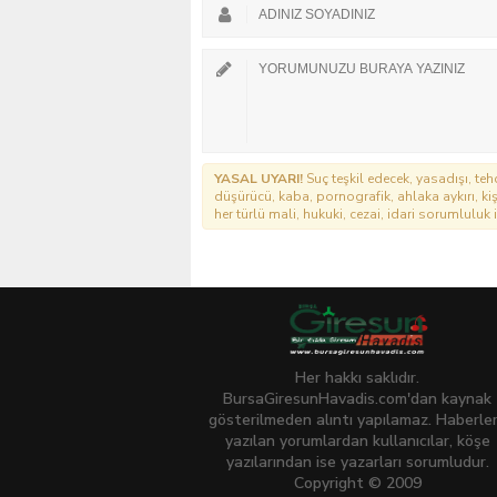
YASAL UYARI!
Suç teşkil edecek, yasadışı, tehd
düşürücü, kaba, pornografik, ahlaka aykırı, kişi
her türlü mali, hukuki, cezai, idari sorumluluk i
Her hakkı saklıdır.
BursaGiresunHavadis.com'dan kaynak
gösterilmeden alıntı yapılamaz. Haberle
yazılan yorumlardan kullanıcılar, köşe
yazılarından ise yazarları sorumludur.
Copyright © 2009