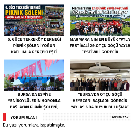
6. GÜCE TEKKEKÖY DERNEĞI
MARMARA’NIN EN BÜYÜK YAYLA
PIKNIK ŞÖLENI YOĞUN
FESTIVALI 29.OTÇU GÖÇÜ YAYLA
KATILIMLA GERÇEKLEŞTI
FESTIVALI GÖRECIK
YAYLASI’NDA BAŞLIYOR
BURSA’DA ESPIYE
“BURSA’DA OTÇU GÖÇÜ
YENIKÖYLÜLERIN HORONLA
HEYECANI BAŞLADI: GÖRECIK
BAŞLAYAN PIKNIK ŞÖLENI,
YAYLASINDA BÜYÜK BULUŞMA”
GELECEĞE ATILAN TEMELLERLE
YORUM ALANI
Yorum Yok
TAÇLANDI
Bu yazı yorumlara kapatılmıştır.