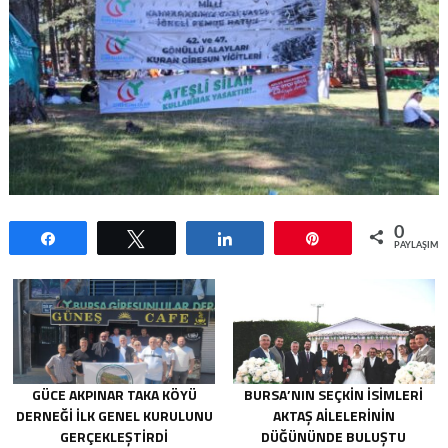
0
Paylaş
Tweetle
Paylaş
Pin
PAYLAŞIML
GÜCE AKPINAR TAKA KÖYÜ
BURSA’NIN SEÇKIN İSIMLERI
DERNEĞI İLK GENEL KURULUNU
AKTAŞ AILELERININ
GERÇEKLEŞTIRDI
DÜĞÜNÜNDE BULUŞTU