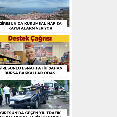
GIRESUN’DA KURUMSAL HAFIZA
KAYBI ALARM VERIYOR
GIRESUNLU ESNAF FATIH ŞAHAN
BURSA BAKKALLAR ODASI
EÇIMLERI ÖNCESI DESTEK İSTEDI
GIRESUN’DA GEÇEN YIL TRAFIK