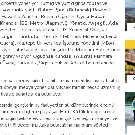
şirketini yönetiyor. Yurt içi ve yurt dışında toptan ve
 yöneticilik yaptı.
Gülaçtı Şen, (Bulancak)
Beykent
. Havacılık Yönetimi Bölümü Öğretim Üyesi.
Hasan
ühendisi, İBB, Metro Ulaşım A.Ş. Yönetici.
Ayşegül Ada
ersitesi, İktisat Fakültesi. T.H.Y. Kurumsal Satış ve
Engin, (Tirebolu)
Elektrik, Elektronik Mühendisi, kendi
Alucra),
Maltepe Üniversitesi İşletme Yönetimi (MBA)
 Üyesi, uluslararası özel bir şirkette Marmara Bölgesinden
da görev yapıyor.
Oğuzhan Kundak, (Alucra)
Marmara
m Üyesi, Bankacılık, Sigortacılık ve Adalet bölümlerinde
 sosyal medya şirketi sahibi, uzay mühendisi, avukat, siber
i, sosyal medya yöneticisi, yüksek mimar, hesap uzmanı, iş
S
tiyatro sanatçısı da bulunuyor.
sında, gençlerin bu faaliyetleri sürdürmelerinde önemli
rikimlerini gençlerle paylaşan
Halil Kütük
kongre sonrası
ndiğini belirterek Giresun Gençlik Derneği’nin kariyer ve
k ettiği değeri mutlaka bulacağına inandığını söyledi.