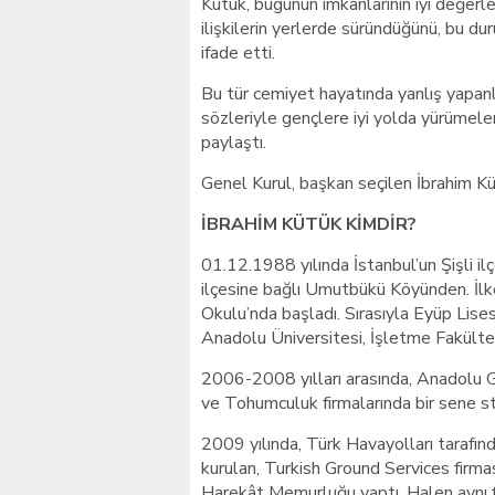
Kütük, bugünün imkânlarının iyi değerlend
ilişkilerin yerlerde süründüğünü, bu d
ifade etti.
Bu tür cemiyet hayatında yanlış yapanla
sözleriyle gençlere iyi yolda yürümele
paylaştı.
Genel Kurul, başkan seçilen İbrahim K
İBRAHİM KÜTÜK KİMDİR?
01.12.1988 yılında İstanbul’un Şişli il
ilçesine bağlı Umutbükü Köyünden. İlko
Okulu’nda başladı. Sırasıyla Eyüp Lis
Anadolu Üniversitesi, İşletme Fakültesi
2006-2008 yılları arasında, Anadolu Ge
ve Tohumculuk firmalarında bir sene staj y
2009 yılında, Türk Havayolları tarafında
kurulan, Turkish Ground Services firması
Harekât Memurluğu yaptı. Halen aynı f