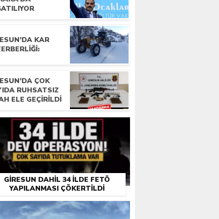
ŞATILIYOR
RESUN’DA KAR
ERBERLIĞI:
RESUN’DA ÇOK
YIDA RUHSATSIZ
AH ELE GEÇIRILDI
GIRESUN DAHIL 34 ILDE FETÖ
YAPILANMASI ÇÖKERTILDI