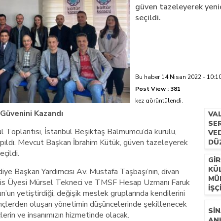
güven tazeleyerek yeni
seçildi.
azi’de hayatını kaybetti
Bu haber 14 Nisan 2022 - 10:10
Post View :
381
kez görüntülendi.
 Güvenini Kazandı
VA
SER
ul Toplantısı, İstanbul Beşiktaş Balmumcu’da kurulu,
VE
pıldı. Mevcut Başkan İbrahim Kütük, güven tazeleyerek
DÜ
çildi.
GIR
KÜ
iye Başkan Yardımcısı Av. Mustafa Taşbaşı’nın, divan
MÜ
eclis Üyesi Mürsel Tekneci ve TMSF Hesap Uzmanı Faruk
İŞÇ
’un yetiştirdiği, değişik meslek gruplarında kendilerini
 gençlerden oluşan yönetimin düşüncelerinde şekillenecek
SIN
çlerin ve insanımızın hizmetinde olacak.
AN