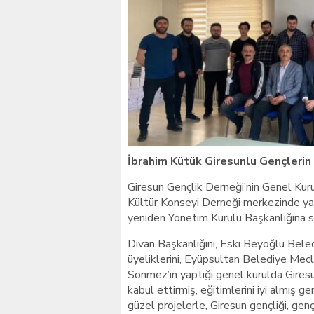
Giresunlu sürücü Orhang
İbrahim Kütük Giresunlu Gençlerin
Giresun Gençlik Derneği’nin Genel Kur
Kültür Konseyi Derneği merkezinde ya
yeniden Yönetim Kurulu Başkanlığına se
Divan Başkanlığını, Eski Beyoğlu Beled
üyeliklerini, Eyüpsultan Belediye M
Sönmez’in yaptığı genel kurulda Giresun
kabul ettirmiş, eğitimlerini iyi almış
güzel projelerle, Giresun gençliği, gen