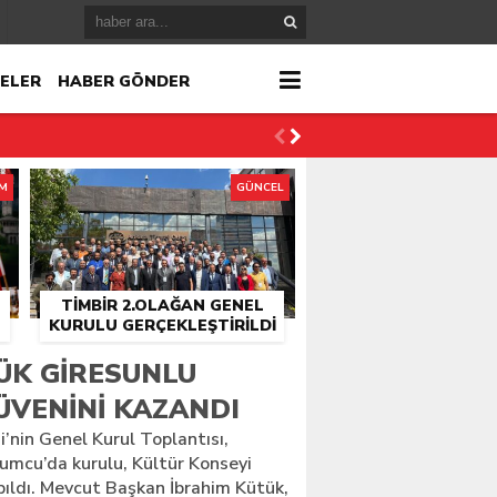
ELER
HABER GÖNDER
İM
GÜNCEL
TİMBİR 2.OLAĞAN GENEL
KURULU GERÇEKLEŞTIRILDI
r
ÜK GIRESUNLU
ÜVENINI KAZANDI
çlandı
’nin Genel Kurul Toplantısı,
umcu’da kurulu, Kültür Konseyi
ıldı. Mevcut Başkan İbrahim Kütük,