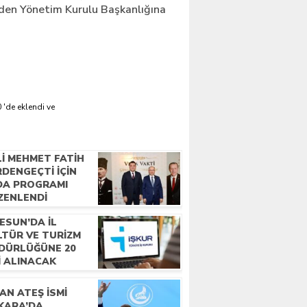
den Yönetim Kurulu Başkanlığına
 'de eklendi ve
LI MEHMET FATIH
DENGEÇTI İÇIN
DA PROGRAMI
ZENLENDI
ESUN’DA İL
LTÜR VE TURIZM
DÜRLÜĞÜNE 20
I ALINACAK
AN ATEŞ İSMI
KARA’DA