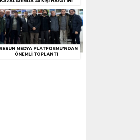
KAZALARINDA 40 KIŞI HAYATINI
KAYBETTI
IRESUN MEDYA PLATFORMU’NDAN
ÖNEMLI TOPLANTI