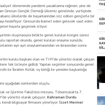
YA
ş faaliyet döneminde pandemi yasaklarına rağmen, yine de
an Giresun Gençlik Derneği ülkemiz genelinde, yurtiçinde
yabancı ülkelerde de başarılarından söz edilen gençlerle bir
GI
mayı hedefliyor. Giresun’da ikamet eden gelecek vaat eden
SEF
eleri hayata geçirmek istiyor.
tinin oluşmasıyla birlikte genel kurulun kongre süreci
GI
ulu raporları okundu, genel kurulun onayına sunuldu.
SA
rlarının ayrı ayrı onaylanmasından ve ibrasından sonra
SIL
tim kurulu başkanı olan ve THY’de yönetici olarak çalışan
lere tek listeyle gidildi. Yapılan seçimler sonucunda genel
cihi ile İbrahim Kütük, oy birliği ile yeniden başkanlığa
imi aşağıdaki isimlerden oluştu.
k ve İşletme Fakültesi mezunu. Tohumculukta 7,
Y’de yönetici olarak çalışıyor
. Kahraman Durdu
, kendi bilgisayar firmasını yönetiyor.
İzzet Mermer