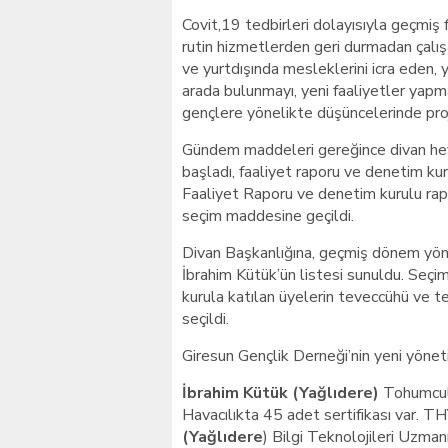
Covit,19 tedbirleri dolayısıyla geçmi
rutin hizmetlerden geri durmadan çalış
ve yurtdışında mesleklerini icra eden, 
arada bulunmayı, yeni faaliyetler yap
gençlere yönelikte düşüncelerinde proj
Gündem maddeleri gereğince divan heye
başladı, faaliyet raporu ve denetim kur
Faaliyet Raporu ve denetim kurulu rapo
seçim maddesine geçildi.
Divan Başkanlığına, geçmiş dönem yöne
İbrahim Kütük’ün listesi sunuldu. Seçim
kurula katılan üyelerin teveccühü ve ter
seçildi.
Giresun Gençlik Derneği’nin yeni yönet
İbrahim Kütük (Yağlıdere)
Tohumculu
Havacılıkta 45 adet sertifikası var. TH
(Yağlıdere
) Bilgi Teknolojileri Uzmanı