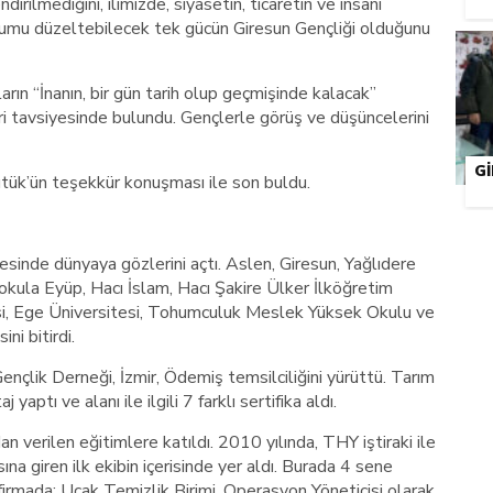
irilmediğini, ilimizde, siyasetin, ticaretin ve insani
urumu düzeltebilecek tek gücün Giresun Gençliği olduğunu
rın “İnanın, bir gün tarih olup geçmişinde kalacak”
ri tavsiyesinde bulundu. Gençlerle görüş ve düşüncelerini
G
ütük’ün teşekkür konuşması ile son buldu.
çesinde dünyaya gözlerini açtı. Aslen, Giresun, Yağlıdere
kula Eyüp, Hacı İslam, Hacı Şakire Ülker İlköğretim
esi, Ege Üniversitesi, Tohumculuk Meslek Yüksek Okulu ve
ni bitirdi.
nçlik Derneği, İzmir, Ödemiş temsilciliğini yürüttü. Tarım
aptı ve alanı ile ilgili 7 farklı sertifika aldı.
n verilen eğitimlere katıldı. 2010 yılında, THY iştiraki ile
na giren ilk ekibin içerisinde yer aldı. Burada 4 sene
irmada; Uçak Temizlik Birimi, Operasyon Yöneticisi olarak