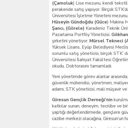
(Çamoluk
) Lise mezunu, kendi tekstil 
perakende satış yapıyor. Birçok STK’da
Üniversitesi İşletme Yönetimi mezunu
Hüseyin Gündoğdu (Güce
) Makina M
Şancı, (Görele)
Karadeniz Teknik Üniv
Pazarlama Portföy Yöneticisi.
Gökhan 
şirketini yönetiyor.
Mürsel Tekneci (
Yüksek Lisans, Eyüp Belediyesi Meclis
sorumlu satış yöneticisi, birçok STK’ 
Üniversitesi İlahiyat Fakültesi Öğreti
okudu. Doktorasını tamamladı.
Yeni yönetimde görev alanlar arasında;
güvenlik mühendisi, yönetmen, maliyec
adamı, STK yöneticisi, mali müşavir ve 
Giresun Gençlik Derneği’nin
kurulma
katkılar sunan, deneyim, tecrübe ve bi
yaptığı değerlendirmede, gençlere güve
cazibe merkezi olacağına, Giresun’un ha