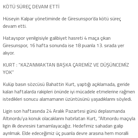
KÖTÜ SÜREÇ DEVAM ETTİ
Hüseyin Kalpar yönetiminde de Giresunspor’da kötü süreç
devam etti.
Hatayspor yenilgisiyle galibiyet hasreti 4 maça çıkan
Giresunspor, 16 hafta sonunda ise 18 puanla 13. sırada yer
alıyor.
KURT : “KAZANMAKTAN BAŞKA ÇAREMİZ VE DÜŞÜNCEMİZ
YOK”
Kulüp basın sözcüsü Bahattin Kurt, yaptığı açıklamada, geride
kalan haftalarda rakipleri önünde iyi mücadele etmelerine rağmen
istedikleri sonucu alamamanın üzüntüsünü yaşadıklarını söyledi.
Ligin son haftasında 24 Aralık Pazartesi günü deplasmanda
Altınordu’ya konuk olacaklarını hatırlatan Kurt, “Altınordu maçıyla
ligin ilk devresini tamamlayacağız. Hedefimiz sahadan galip
ayrılmak. Elde edeceğimiz üç puanla devre arasına hem moralli