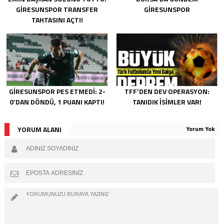
GIRESUNSPOR TRANSFER
GIRESUNSPOR
TAHTASINI AÇTI!
GIRESUNSPOR PES ETMEDI: 2-
TFF’DEN DEV OPERASYON:
0’DAN DÖNDÜ, 1 PUANI KAPTI!
TANIDIK İSIMLER VAR!
YORUM ALANI
Yorum Yok