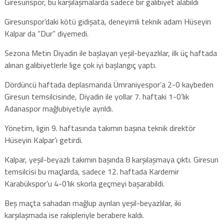
Giresunspor, bu karşılaşmalarda sadece bir galibiyet alabildi
Giresunspor’daki kötü gidişata, deneyimli teknik adam Hüseyin
Kalpar da “Dur” diyemedi.
Sezona Metin Diyadin ile başlayan yeşil-beyazlılar, ilk üç haftada
alınan galibiyetlerle lige çok iyi başlangıç yaptı.
Dördüncü haftada deplasmanda Ümraniyespor’a 2-0 kaybeden
Giresun temsilcisinde, Diyadin ile yollar 7. haftaki 1-0’lık
Adanaspor mağlubiyetiyle ayrıldı.
Yönetim, ligin 9. haftasında takımın başına teknik direktör
Hüseyin Kalpar’ı getirdi.
Kalpar, yeşil-beyazlı takımın başında 8 karşılaşmaya çıktı. Giresun
temsilcisi bu maçlarda, sadece 12. haftada Kardemir
Karabükspor’u 4-0’lık skorla geçmeyi başarabildi.
Beş maçta sahadan mağlup ayrılan yeşil-beyazlılar, iki
karşılaşmada ise rakipleriyle berabere kaldı.