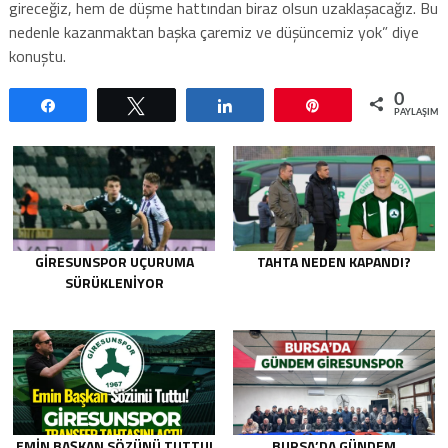
gireceğiz, hem de düşme hattından biraz olsun uzaklaşacağız. Bu
nedenle kazanmaktan başka çaremiz ve düşüncemiz yok” diye
konuştu.
0
Paylaş
Tweetle
Paylaş
Pin
PAYLAŞIML
GIRESUNSPOR UÇURUMA
TAHTA NEDEN KAPANDI?
SÜRÜKLENIYOR
EMIN BAŞKAN SÖZÜNÜ TUTTU!
BURSA’DA GÜNDEM