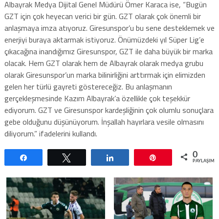
Albayrak Medya Dijital Genel Müdürü Ömer Karaca ise, “Bugün
GZT için çok heyecan verici bir gün. GZT olarak çok önemli bir
anlaşmaya imza atıyoruz. Giresunspor’u bu sene desteklemek ve
enerjiyi buraya aktarmak istiyoruz. Önümüzdeki yıl Süper Lig’e
çıkacağına inandığımız Giresunspor, GZT ile daha büyük bir marka
olacak. Hem GZT olarak hem de Albayrak olarak medya grubu
olarak Giresunspor’un marka bilinirliğini arttırmak için elimizden
gelen her türlü gayreti göstereceğiz. Bu anlaşmanın
gerçekleşmesinde Kazım Albayrak’a özellikle çok teşekkür
ediyorum. GZT ve Giresunspor kardeşliğinin çok olumlu sonuçlara
gebe olduğunu düşünüyorum. İnşallah hayırlara vesile olmasını
diliyorum.” ifadelerini kullandı.
0
Paylaş
Tweetle
Paylaş
Pin
PAYLAŞIML